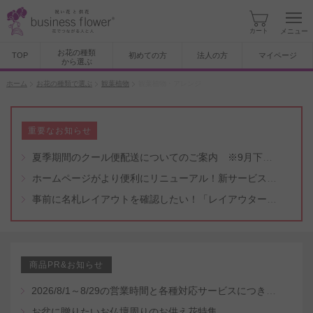
カート
メニュー
お花の種類
TOP
初めての方
法人の方
マイページ
から選ぶ
ホーム
お花の種類で選ぶ
観葉植物
観葉植物・アレンジ
重要なお知らせ
夏季期間のクール便配送についてのご案内 ※9月下旬頃まで
ホームページがより便利にリニューアル！新サービスもスタート（5/8付）
事前に名札レイアウトを確認したい！「レイアウター機能」と「名札・メッセージカード作成無料代行サービス」のご案内
商品PR&お知らせ
2026/8/1～8/29の営業時間と各種対応サービスにつきまして
お盆に贈りたいお仏壇周りのお供え花特集