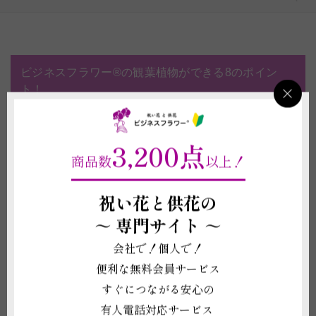
ビジネスフラワー®の観葉植物ができる8のポイン
ト！
6～12号までの多彩なサイズと、20品種以
3,200点
上の豊富なラインナップ
商品数
以上！
全品に無料で「水やりチェッカー」「専用
肥料」がついてくる！
祝い花と供花の
インテリアにおすすめのお洒落な鉢もご用
～
専門サイト ～
意！
会社で！個人で！
立札（名札）もしくはメッセージカードを
便利な無料会員サービス
1枚無料対応
すぐにつながる安心の
お札は一般的な木目調柄から、季節の柄が
有人電話対応サービス