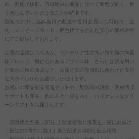
め、鮮度が抜群。市場経由の商品に比べて葉艶が良く、長
く楽しんでいただけることが特徴です。
最短でお申し込み当日の配送や翌日お届けも可能で、立
札・メッセージカード・梱包代金を含んだ安心の価格表示
にてご提供しております。
定番の品種はもちろん、インテリア性の高い白や黒の陶器
鉢アレンジ、遊び心のあるデザイン鉢、さらには炭を用い
た変わり種の商品など、お届け先の雰囲気に合わせた多彩
なスタイルからお選びいただけます。
お祝いの席を彩る祝電セットや、配送時の設置・資材回収
サポートも充実。他の方と一線を画す、ハイセンスなグリ
ーンギフトをお届けします。
・
電報代金不要（0円）！観葉植物と祝電を一緒にお届け
・
最短2時間でお届け！当日配送も可能な観葉植物