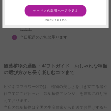
入ったデザイン札までご用意！
お届けする観葉植物のお写真をお送りいた
サービスの説明ページを見る
します
以後表示されません
電報（祝電・弔電）を1通無料で同封いた
します
当日配送のご相談承ります
観葉植物の通販・ギフトガイド｜おしゃれな種類
の選び方から長く楽しむコツまで
ビジネスフラワー®では、植物の美しさを引き立てる器や
仕立てにこだわった「観葉植物アレンジ」を豊富に取り揃
えております。
当店の観葉植物は全国の生産農家から直送でお届けするた