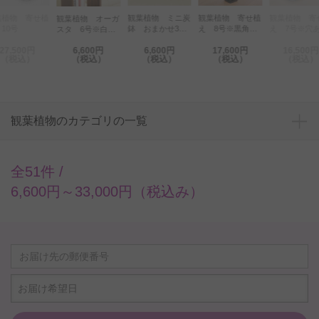
葉植物 寄せ植
観葉植物 ミニ炭
観葉植物 寄せ植
観葉植物 寄
観葉植物 オーガ
10号
鉢 おまかせ3鉢
え 8号※黒角高
え 7号※穴
スタ 6号※白丸
セット※陶器和皿
陶器鉢（角皿付）
白角鉢皿付
陶器鉢
27,500円
6,600円
6,600円
17,600円
16,500円
付
（税込）
（税込）
（税込）
（税込）
（税込）
観葉植物のカテゴリの一覧
全51件 /
6,600円～33,000円（税込み）
お届け希望日