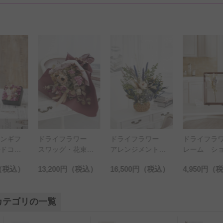
ラワー
ドライフラワー
ドライフラワーフ
ドライフラ
・花束
アレンジメント
レーム ショコラ
ガラスギフ
ク（Mサ
ダスティブルーア
（A4サイズ）ラベ
クス ナチ
（税込）
16,500円
（税込）
4,950円
（税込）
7,700円
（
レンジメント（Mサ
ンダー
アイボリー（
イズ）
ズ）
カテゴリの一覧