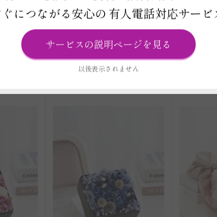
レンジメン
ドライフラワー アレンジメン
すぐにつながる安心の
有人電話対応サービ
ドライフ
ボリー（M
ト ダスティブルーアレンジメ
ト モー
ント（Mサイズ）
サービスの説明ページを見る
円
価格 16,500円
※一部除く）
（全国配送料・税込み ※一部除く）
（全国配送
以後表示されません
品詳細）
ご注文はこちら
（商品詳細）
ご注文