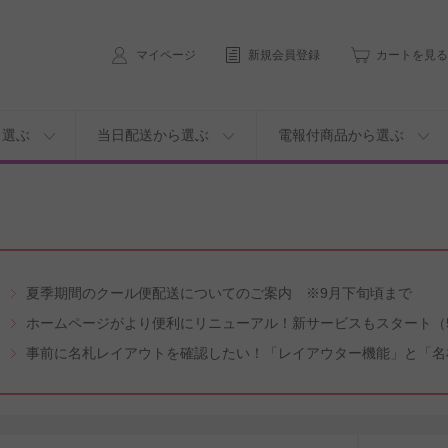
マイページ
新規会員登録
カートを見る
ら選ぶ
当日配送から選ぶ
電報付商品から選ぶ
夏季期間のクール便配送についてのご案内 ※9月下旬頃まで
ホームページがより便利にリニューアル！新サービスもスタート（5
事前に名札レイアウトを確認したい！「レイアウター機能」と「名