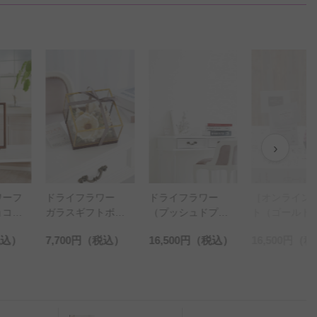
›
ワー
ドライフラワー
［オンラインギフ
ドライフラ
トボッ
（プッシュドプラ
ト（ゴールドコー
スワッグ・
ュラル
ンツ） ウェスト
ス）セット］ドラ
モーヴピンク
税込）
16,500円
（税込）
16,500円
（税込）
13,200円
（税
Sサイ
リンギア A4サイ
イフラワー ペー
イズ）
ズ壁掛け
パーギフトボック
ス モーヴピンク
（SSサイズ）