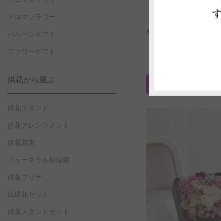
ドライフラワー ア
アロマフラワー
ト ナチュラルアイ
サイズ）
バルーンギフト
価格 16,500
フラワーギフト
（全国配送料・税込み 
供花から選ぶ
ご注文はこちら
（商
供花スタンド
供花アレンジメント
供花花束
フューネラル胡蝶蘭
供花プリザ
仏壇花セット
供花スタンドセット