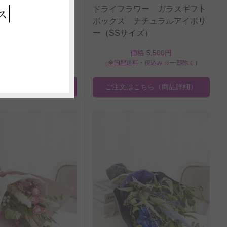
ドライフラワー ガラスギフト
ス
ラワー アレンジメン
ボックス ナチュラルアイボリ
ヴピンク（Mサイズ）
ー（SSサイズ）
価格 16,500円
価格 5,500円
料・税込み ※一部除く）
（全国配送料・税込み ※一部除く）
はこちら
（商品詳細）
ご注文はこちら
（商品詳細）