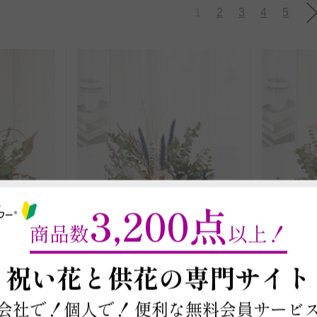
1
2
3
4
5
3,200点
商品数
以上！
～
祝い花と供花の
専門サイト
会社で！個人で！
便利な無料会員サービ
商品コード: DF54
商品コード: 