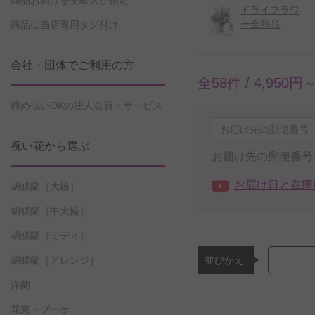
商品お届けを受取人が指定
ドライフラワ
ー全商品
商品に当店専用タグ付け
会社・団体でご利用の方
全58件 /
4,950円
締め払いOKの法人会員・サービス
祝い花から選ぶ
お届け先の郵便番号
お届け日と在庫
胡蝶蘭［大輪］
胡蝶蘭［中大輪］
胡蝶蘭［ミディ］
並びかえ
胡蝶蘭［アレンジ］
洋蘭
花束・ブーケ