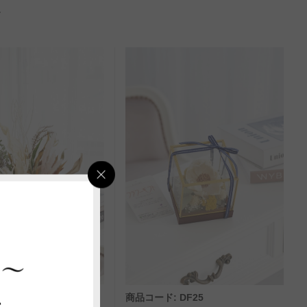
 ～
ス
DF53
商品コード: DF25