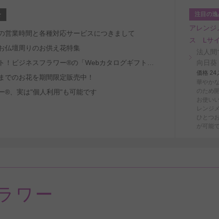
注目の逸
せ
アレンジ
～8/29の営業時間と各種対応サービスにつきまして
ス Lサ
お仏壇周りのお供え花特集
法人間
受取人ファースト！ビジネスフラワー®の「Webカタログギフトサービス」
向日葵
価格 2
までのお花を期間限定販売中！
華やか
のため
ー®、実は"個人利用"も可能です
お使い
レンジ
ひとつ
が可能
ラワー