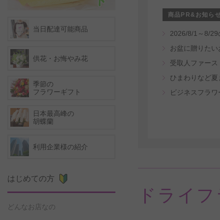
商品PR&お知ら
当日配達可能商品
2026/8/1
お盆に贈りたい
供花・お悔やみ花
ひまわりなど夏
季節の
フラワーギフト
ビジネスフラワ
日本最高峰の
胡蝶蘭
利用企業様の紹介
はじめての方
ドライフ
どんなお店なの