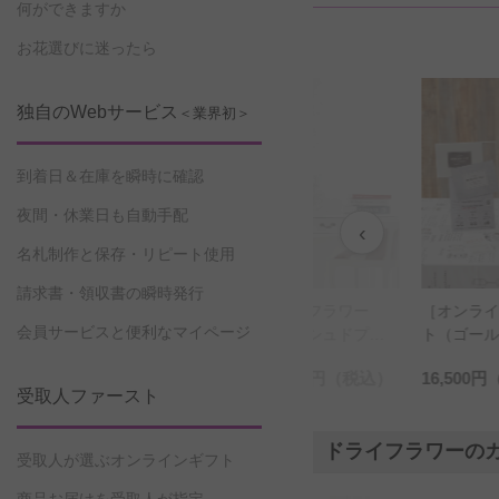
何ができますか
お花選びに迷ったら
独自のWebサービス
＜業界初＞
到着日＆在庫を瞬時に確認
夜間・休業日も自動手配
‹
名札制作と保存・リピート使用
請求書・領収書の瞬時発行
ラワーフ
ドライフラワー
ドライフラワー
ドライフ
会員サービスと便利なマイページ
ショコラ
アレンジメント
スワッグ・花束
スワッグ
イズ）ラベ
ダスティブルーア
モーヴピンク（Mサ
モーヴピン
（税込）
16,500円
（税込）
13,200円
（税込）
13,200円
レンジメント（Mサ
イズ）
イズ）
受取人ファースト
イズ）
ドライフラワーの
受取人が選ぶオンラインギフト