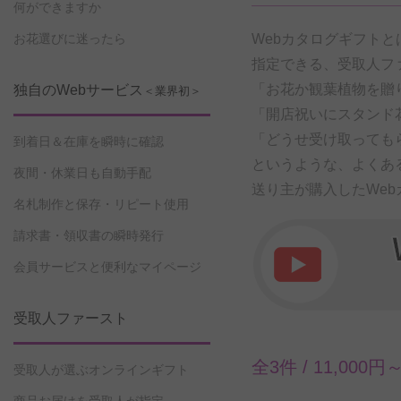
何ができますか
お花選びに迷ったら
Webカタログギフト
指定できる、受取人フ
「お花か観葉植物を贈
独自のWebサービス
＜業界初＞
「開店祝いにスタンド
「どうせ受け取っても
到着日＆在庫を瞬時に確認
というような、よくあ
夜間・休業日も自動手配
送り主が購入したWe
名札制作と保存・リピート使用
請求書・領収書の瞬時発行
会員サービスと便利なマイページ
受取人ファースト
全3件 /
11,000
受取人が選ぶオンラインギフト