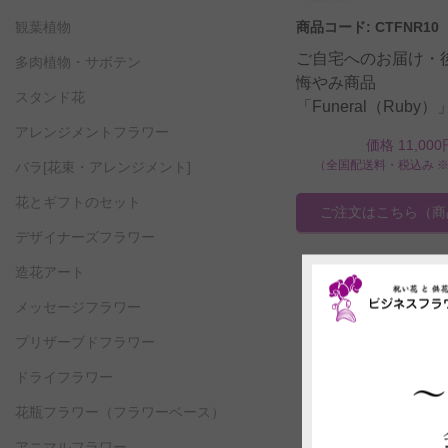
商品コード: CTFNR10
観葉植物
ご自宅へのお届け・
多肉植物・サボテン
悔やみ商品
スタンド花
「Funeral（Ruby
アレンジメントフラワー
価格 11,000
（全国配送料・税込み 
バラ[花束・アレンジメント]
花とギフトのセット
ご注文はこちら
（商
デザイナーズフラワー
造花アート
メッセージフラワー
プリザーブドフラワー
ドライフラワー
花瓶フラワー
（フラワーベース）
アニマルフラワー