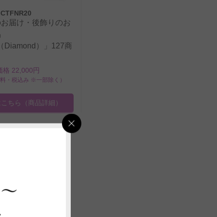
CTFNR20
のお届け・後飾りのお
品
l（Diamond）」127商
価格 22,000円
料・税込み ※一部除く）
はこちら
（商品詳細）
 ～
ス