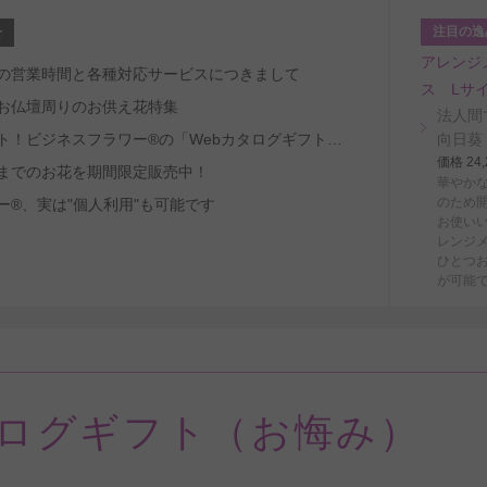
注目の逸
せ
アレンジ
～8/29の営業時間と各種対応サービスにつきまして
ス Lサ
お仏壇周りのお供え花特集
法人間
受取人ファースト！ビジネスフラワー®の「Webカタログギフトサービス」
向日葵
価格 2
までのお花を期間限定販売中！
華やか
のため
ー®、実は"個人利用"も可能です
お使い
レンジ
ひとつ
が可能
タログギフト（お悔み）