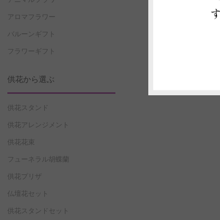
アロマフラワー
バルーンギフト
フラワーギフト
供花から選ぶ
供花スタンド
供花アレンジメント
供花花束
フューネラル胡蝶蘭
供花プリザ
仏壇花セット
供花スタンドセット