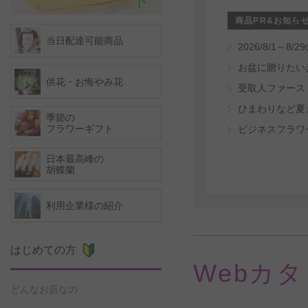
商品PR&お知ら
当日配達可能商品
2026/8/1
お盆に贈りたい
供花・お悔やみ花
ひまわりなど夏
季節の
フラワーギフト
ビジネスフラワ
日本最高峰の
胡蝶蘭
利用企業様の紹介
はじめての方
Webカ
どんなお店なの