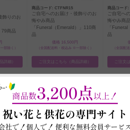
商品コード: CTFNR15
商品コード: 
ご自宅へのお届け・後飾りのお
ご自宅へ
後飾りのお
悔やみ商品
悔やみ商
「Funeral（Emerald）」110商
「Funera
）」79商品
品
品
円
価格 16,500円
※一部除く）
（全国配送料・税込み ※一部除く）
（全国配送
品詳細）
ご注文はこちら
（商品詳細）
ご注文
3,200点
商品数
以上！
～
祝い花と供花の
専門サイト
会社で！個人で！
便利な無料会員サービ