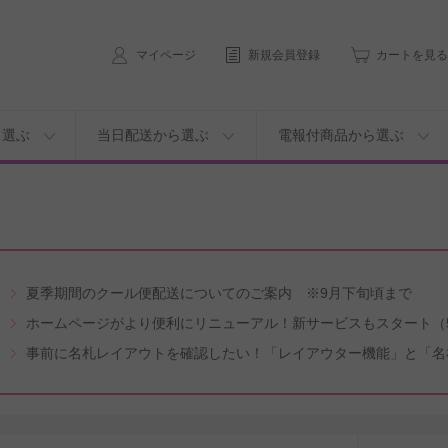
マイページ
新規会員登録
カートを見る
ら選ぶ
当日配送から選ぶ
電報付商品から選ぶ
夏季期間のクール便配送についてのご案内 ※9月下旬頃まで
ホームページがより便利にリニューアル！新サービスもスタート（5
事前に名札レイアウトを確認したい！「レイアウター機能」と「名