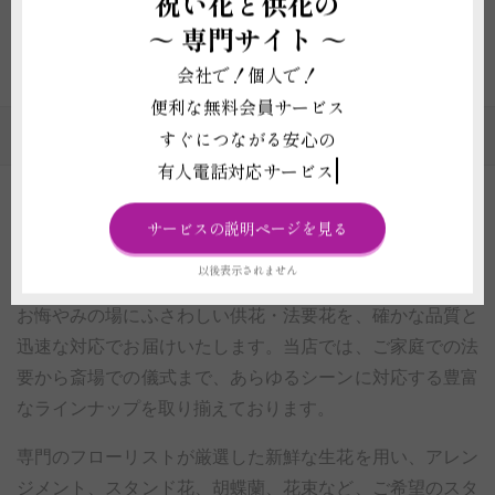
祝い花と供花の
～
専門サイト ～
1
2
3
4
5
6
...
19
20
会社で！個人で！
便利な無料会員サービス
すぐにつながる安心の
供花・法要花のカテゴリの一覧
有人電話対応サービス
供花・法要花の通販｜豊富な実績と品質で選ばれ
サービスの説明ページを見る
るビジネスフラワー®
以後表示されません
お悔やみの場にふさわしい供花・法要花を、確かな品質と
迅速な対応でお届けいたします。当店では、ご家庭での法
要から斎場での儀式まで、あらゆるシーンに対応する豊富
なラインナップを取り揃えております。
専門のフローリストが厳選した新鮮な生花を用い、アレン
ジメント、スタンド花、胡蝶蘭、花束など、ご希望のスタ