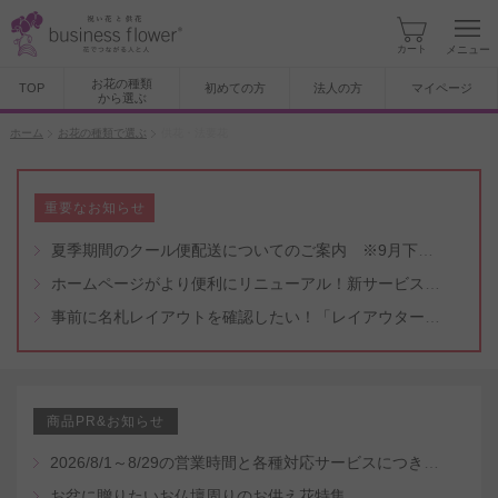
カート
メニュー
お花の種類
TOP
初めての方
法人の方
マイページ
から選ぶ
ホーム
お花の種類で選ぶ
供花・法要花
重要なお知らせ
夏季期間のクール便配送についてのご案内 ※9月下旬頃まで
ホームページがより便利にリニューアル！新サービスもスタート（5/8付）
事前に名札レイアウトを確認したい！「レイアウター機能」と「名札・メッセージカード作成無料代行サービス」のご案内
商品PR&お知らせ
2026/8/1～8/29の営業時間と各種対応サービスにつきまして
お盆に贈りたいお仏壇周りのお供え花特集