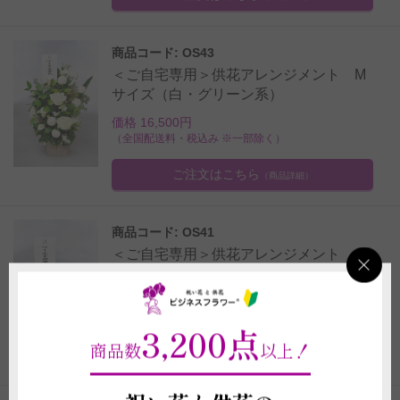
商品コード: OS43
＜ご自宅専用＞供花アレンジメント M
サイズ（白・グリーン系）
価格 16,500円
（全国配送料・税込み ※一部除く）
ご注文はこちら
（商品詳細）
商品コード: OS41
＜ご自宅専用＞供花アレンジメント S
サイズ（白・グリーン系）
価格 8,800円
（全国配送料・税込み ※一部除く）
3,200点
商品数
以上！
ご注文はこちら
（商品詳細）