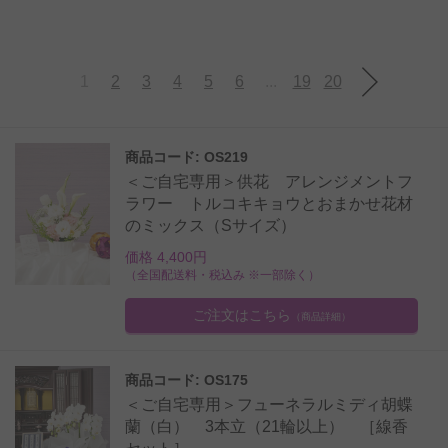
1
2
3
4
5
6
...
19
20
商品コード: OS219
＜ご自宅専用＞供花 アレンジメントフ
ラワー トルコキキョウとおまかせ花材
のミックス（Sサイズ）
価格 4,400円
（全国配送料・税込み ※一部除く）
ご注文はこちら
（商品詳細）
商品コード: OS175
＜ご自宅専用＞フューネラルミディ胡蝶
蘭（白） 3本立（21輪以上） ［線香