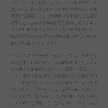
ンジメントをはじめ、広々とした会場で際立つス
タンド花、長期間にわたって弔いの意を伝える格
調高い胡蝶蘭、そしてお墓参りや手渡しに最適な
花束など、あらゆる商品形態を網羅しています。
一つの店舗で多様なスタイルを比較できるため、
故人の面影や飾る場所の環境に最も適したお花を
迷わずお選びいただけます。
ビジネスフラワー®のラインナップは、伝統的な
形式を重んじる方から、現代的なスタイリッシュ
なお供えを希望される方まで、幅広く対応してい
ます。季節の旬を活かした鮮度の高い花材を使用
し、品格を保ちつつも温かみのあるデザインを追
求しました。予算やボリューム感も細かく設定し
ているため、個人様としての贈り物から法人様と
しての正式な供花まで、どのようなニーズにもぴ