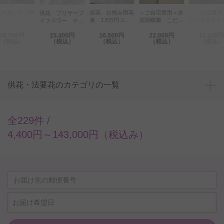
花スタンド（洋
供花 お悔み用花
＜ご自宅専用＞供
＜ご自宅専用
供花 プリザーブ
）
束 1.5万円コー
花胡蝶蘭 こだわ
ューネラルミ
ドフラワー デザ
ス
りラッピング［フ
胡蝶蘭（白）
イナーズお供え
18,700円
15,400円
16,500円
22,000円
12,100円
ェアウェル］ 3
本立（21輪以
BOXフラワー（L
（税込）
（税込）
（税込）
（税込）
（税込）
本立（白） 36～
上） ［線香
サイズ）
39輪程度
ト］
供花・法要花のカテゴリの一覧
全229件 /
4,400円～143,000円（税込み）
お届け希望日