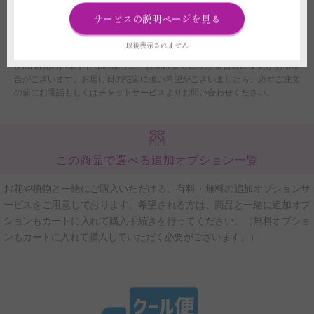
定に伴い確約とはなりません。あくまでご希望として承りになります。
サービスの説明ページを見る
(6)交通事情、天候状況など運送会社の免責にあたる理由により遅延が発生
した場合、当店や運送会社では一切の責任を負いかねます。また、遅延が発
以後表示されません
生したとしても個別のご連絡は行っておりません。
(7)出荷元の休業や在庫の都合上、お届けまでにかかる日数に変更がある場
合がございます。お届け日の指定に強い希望がございましたら、必ずご注文
の前にお電話もしくはチャットサービスよりお問い合わせください。
この商品で選べる追加オプション一覧
お花や植物と一緒にご購入いただける、有料・無料の追加オプションサ
ービスをご用意しております。希望される方は、商品と一緒に追加オプ
ションもカートに入れて購入手続きを行ってください。（無料オプショ
ンもカートに入れて購入していただく必要がございます。）