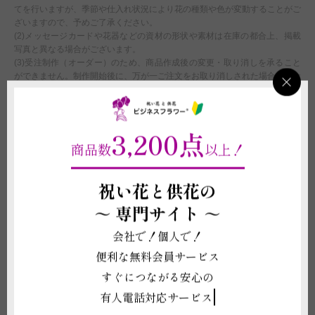
てを行いますが、季節や仕入れ状況により花の種類や色が変動することがご
ざいますので、予めご了承ください。
(2)メッセージカードや花器などの資材の形状や素材は在庫の都合上、掲載
写真と異なる場合がございます。
(3)受注制作（オーダー）のため、商品作成後の変更・取り消しを承ること
ができません。制作開始後に、万が一ご注文をお取り消しされた場合も代金
はご注文者様に全額負担いただきます。
配送に関わる重要な注意事項
3,200点
(1)宅配納品の為、斎場やお寺などのご葬儀にはこの商品をお届けすること
商品数
以上！
はできません。斎場やお寺のご葬儀に宛てたご注文につきましては、自動キ
ャンセルさせていただきます。
(2)営業日の12:00以降、営業時間外のご注文につきましては、原則翌営業日
祝い花と供花の
の注文確認、手配開始とさせていただきます。
～
専門サイト ～
(3)最低気温が0度以下、最高気温が30度以上の場合、配送中に花や植物が傷
む可能性がある為、クール便の利用（追加代金660円）をお薦めします。ご
会社で！個人で！
希望の場合は、注文カート内商品付帯サービスの「クール便配送オプショ
ン」を追加でご購入下さい。また、気温を原因とした商品劣化が発生したと
便利な無料会員サービス
しても、ご返品、ご返金、交換、その他のご請求には一切応じられません。
すぐにつながる安心の
(4)最低気温が0度以下、最高気温が30度以上の場合、配送中に花や植物が傷
む可能性があります。万一、気温を原因とした商品劣化が発生したとして
有人電話対応サービス
も、ご返品、ご返金、交換、その他のご請求には一切応じられません。
(5)ご注文時点でお届け希望日時を指定されていたとしても、運送会社の規