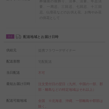
葬儀後の後飾り、法事、法要、年忌法
要、一周忌、三回忌、七回忌、十三回
忌、仏壇花などのお供え花、お悔やみ花
の供花として
配送地域とお届け日時
2-2
供給元
提携フラワーデザイナー
配送形態
宅配配送
当日配送
不可
最短お届け日時
注文受付日の翌日（九州、中国の一部、郡
部・離島などの特定地域はそれ以上）
配送可能地域
全国 ※北海道、沖縄、一部離島や郡部は
除く。