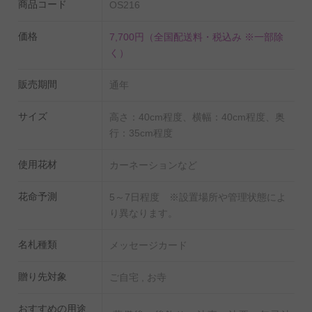
商品コード
OS216
フト、社員親族へのお悔やみの贈り物としてご利用くださ
い。
価格
7,700円
（全国配送料・税込み ※一部除
く）
販売期間
通年
サイズ
高さ：40cm程度、横幅：40cm程度、奥
行：35cm程度
使用花材
カーネーションなど
花命予測
5～7日程度 ※設置場所や管理状態によ
り異なります。
名札種類
メッセージカード
贈り先対象
ご自宅 , お寺
おすすめの用途