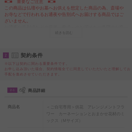
■□■ 重要なご注意 ■□■
この商品は仏壇やお墓へお供えを想定した商品の為、斎場や
お寺などで行われるお通夜や告別式へお届けする商品ではご
ざいません。
お通夜や告別式などの葬儀、葬式へのお届けをご希望のお客
続きを読む
様は
供花アレンジメント（洋花） 1万円コース
をご検討くだ
さい。
母の日の定番であるカーネーションを使用したお供え用アレ
契約条件
2
ンジメントフラワーを全国に宅配でお届けします。
※以下は契約に関わる重要条件です。
亡くなった母や義母のお仏壇のお供え花としておすすめで
お申し込み頂いた場合、契約情報全てに同意していただいたと理解してお
す。
手配を進めさせていただきます。
関係性を選ばない白あがりの供花ですので、母の日用のお悔
商品詳細
2-1
やみ花に限らずご葬儀後の自宅飾り（後飾り）、一周忌、三
回忌、七回忌などの年忌法要にお薦めの供花用アレンジメン
ト花です。
商品名
＜ご自宅専用＞供花 アレンジメントフラ
カーネーションの供花は宅配でお届けします。
ワー カーネーションとおまかせ花材のミ
ックス（Mサイズ）
供花の通販サイトビジネスフラワーでは、無料でメッセージ
カードを同封しますので、大切なお取引先へのお悔やみ用ギ