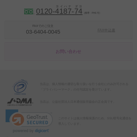
0120-
4
1
8
7
-
7
4
（携帯・PHS 可）
FAXでのご注文
FAX申込書
03-6404-0045
お問い合わせ
当店は、個人情報の適切な取り扱いを行う会社にのみ許可される
「プライバシーマーク」の付与認定を受けています。
当店は、公益社団法人日本通信販売協会の正会員です。
このサイトは個人情報保護のため、SSL暗号化通信を
導入しています。