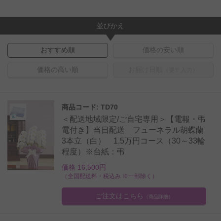
並びかえ
おすすめ順
価格の安い順
価格の高い順
お届け日順
（要〒入力）
商品コード: TD70
＜配送地域限定/ご自宅専用＞【電報・弔
電付き】当日配送 フューネラル胡蝶蘭
3本立（白） 1.5万円コース（30～33輪
程度）※台紙：弔
価格 16,500円
（全国配送料・税込み ※一部除く）
ご注文はこちら
（商品詳細）