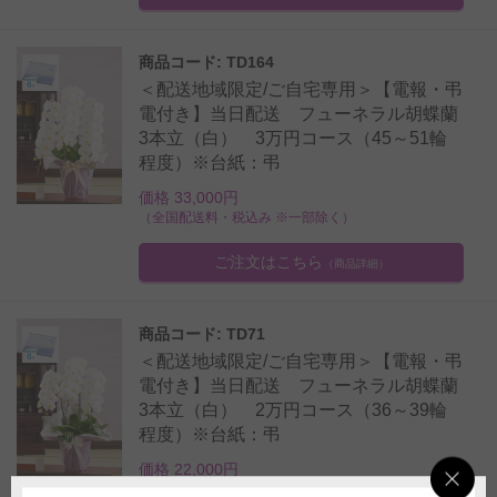
商品コード: TD164
＜配送地域限定/ご自宅専用＞【電報・弔
電付き】当日配送 フューネラル胡蝶蘭
3本立（白） 3万円コース（45～51輪
程度）※台紙：弔
価格 33,000円
（全国配送料・税込み ※一部除く）
ご注文はこちら
（商品詳細）
商品コード: TD71
＜配送地域限定/ご自宅専用＞【電報・弔
電付き】当日配送 フューネラル胡蝶蘭
3本立（白） 2万円コース（36～39輪
程度）※台紙：弔
価格 22,000円
（全国配送料・税込み ※一部除く）