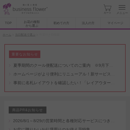
カート
メニュー
お花の種類
TOP
初めての方
法人の方
マイページ
から選ぶ
ホーム
当日配送で選ぶ
弔電付き胡蝶蘭
重要なお知らせ
夏季期間のクール便配送についてのご案内 ※9月下旬頃まで
ホームページがより便利にリニューアル！新サービスもスタート（5/8付）
事前に名札レイアウトを確認したい！「レイアウター機能」と「名札・メッセージカード作成無料代行サービス」のご案内
商品PR&お知らせ
2026/8/1～8/29の営業時間と各種対応サービスにつきまして
お盆に贈りたいお仏壇周りのお供え花特集