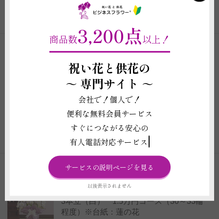
ご注文はこちら
（商品詳細）
3,200点
商品数
以上！
商品コード: TD68
＜配送地域限定/ご自宅専用＞【電報・弔
祝い花と供花の
電付き】当日配送 フューネラル胡蝶蘭
～
専門サイト ～
3本立（白） 2万円コース（36～39輪
程度）※台紙：蓮の花
会社で！個人で！
価格 22,000円
便利な無料会員サービス
（全国配送料・税込み ※一部除く）
すぐにつながる安心の
ご注文はこちら
（商品詳細）
有人電話対応サービス
サービスの説明ページを見る
商品コード: TD67
＜配送地域限定/ご自宅専用＞【電報・弔
以後表示されません
電付き】当日配送 フューネラル胡蝶蘭
3本立（白） 1.5万円コース（30～33輪
程度）※台紙：蓮の花