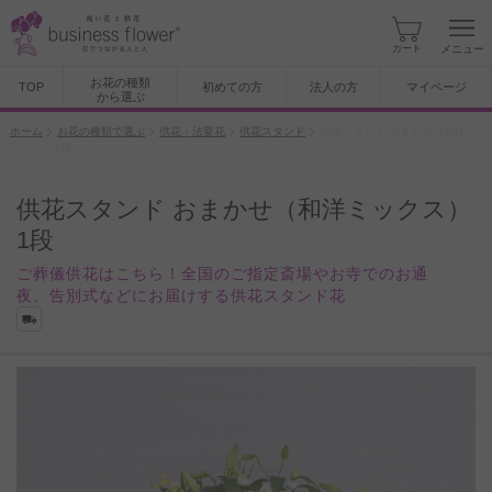
カート
メニュー
お花の種類
TOP
初めての方
法人の方
マイページ
から選ぶ
ホーム
お花の種類で選ぶ
供花・法要花
供花スタンド
供花スタンド おまかせ（和洋ミ
ックス）1段
供花スタンド おまかせ（和洋ミックス）
1段
ご葬儀供花はこちら！全国のご指定斎場やお寺でのお通
夜、告別式などにお届けする供花スタンド花