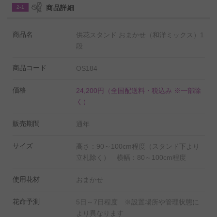
「
供花スタンド（和洋ミックス）２万円コース
」も多く
商品詳細
2-1
のお客様にご利用いただいております
商品名
供花スタンド おまかせ（和洋ミックス）1
＜自宅でのご葬儀へお花を贈る方へ＞
段
自宅葬が行われる場合、大型のお花であるスタンド供花
商品コード
OS184
はお届け先でお受け取りいただけない場合がございま
す。
価格
24,200円
（全国配送料・税込み ※一部除
自宅葬宛てのご供花は、「
アレンジメントフラワータイ
く）
プ
」を推奨いたします。
販売期間
通年
サイズ
高さ：90～100cm程度（スタンド下より
立札除く） 横幅：80～100cm程度
使用花材
おまかせ
花命予測
5日～7日程度 ※設置場所や管理状態に
より異なります