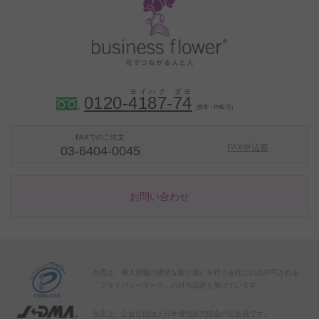
0120-
4
1
8
7
-
7
4
（携帯・PHS 可）
FAXでのご注文
FAX申込書
03-6404-0045
お問い合わせ
当店は、個人情報の適切な取り扱いを行う会社にのみ許可される
「プライバシーマーク」の付与認定を受けています。
当店は、公益社団法人日本通信販売協会の正会員です。