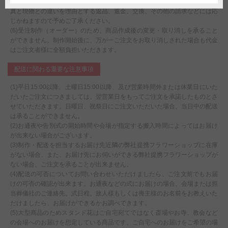
や素材等は掲載イメージ写真と異なる場合がございます。これらイメージ写
真と現物との違いを理由とする返品、返金、交換、その他の請求などには応
じかねますので予めご了承ください。
(6)受注制作（オーダー）のため、商品作成後の変更・取り消しを承ること
ができません。制作開始後に、万が一ご注文をお取り消しされた場合も代金
はご注文者様に全額負担いただきます。
配送に関わる重要な注意事項
(1)平日15:00以降、土曜日15:00以降、及び営業時間外または休業日にいた
だいたご注文につきましては、翌営業日をもってご注文を承諾したものとさ
せていただきます。日曜日、祝祭日にご注文いただいた場合、当日中の配送
は承ることができません。
(2)お通夜や告別式の開始時間や会場が指定する搬入時間によってはお届け
が出来ない場合がございます。
(3)制作・配送を担当するお届け先近隣の弊社提携フラワーショップに在庫
がない場合、また、お届け先にお伺いができる弊社提携フラワーショップが
ない場合、ご注文を承ることが出来ません。
(4)配送の可否についてお問い合わせいただけましたら、ご注文前でもお届
けの可否の確認が出来ます。お通夜などの式にお届けの場合、会場または担
当葬儀社のご連絡先、式日程、故人様もしくは喪主様のお名前をお教えいた
だけましたら、お届けができるかお調べできます。
(5)大型商品のためスタンド花はご自宅宛てではなく斎場やお寺、教会など
の会場へのお届けを想定している商品です。ご自宅へのお届けをご希望の場