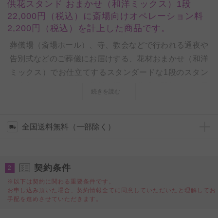
供花スタンド おまかせ（和洋ミックス）1段
22,000円（税込）に斎場向けオペレーション料
2,200円（税込）を計上した商品です。
葬儀場（斎場ホール）、寺、教会などで行われる通夜や
告別式などのご葬儀にお届けする、花材おまかせ（和洋
ミックス）でお仕立てするスタンダードな1段のスタン
ド供花です。ご指定の葬儀会場へお葬式の開始前にお届
続きを読む
けいたします。お届け先がスタンド供花以外のタイプの
供花（篭花、樒など）を指定した場合は、ご予算に合わ
せてお届け先の形式に従った供花をお届けいたします。
全国送料無料（一部除く）
ご葬儀での飾りに
契約条件
一般的なお仕立て・ご予算の供花でございますので、斎
2
場でのお通夜や告別式お届けで種類を迷われたらまずお
※以下は契約に関わる重要条件です。
お申し込み頂いた場合、契約情報全てに同意していただいたと理解してお
薦めの商品です。
手配を進めさせていただきます。
花材を増やしボリューム感を出したワンランク上の商品