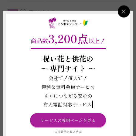
重要契約条件
2-4
商品に関わる重要な注意事項
3,200点
商品数
以上！
(1)斎場や寺などの会場や、ご担当の葬儀会社によっては外部から手配され
たお花の持ち込みを禁止している場合がございます。当店では会場や葬儀会
社と配送の可否の確認をしております。お花が持ち込めない場合はお客様に
祝い花と供花の
ご連絡させていただき、お客様に代わって斎場宛に代理手配をすることも可
能ですが諸条件（料金や供花の種類など）はその斎場規定に従います。
～
専門サイト ～
(2)表示価格はお花お仕立代の他、配送設置料、終了後のスタンド回収料、
斎場向けオペレーション料（2,200円）を含んでおります。弊社のお花をご
会社で！個人で！
納品させていただく場合、代理で斎場のお花を手配させていただく場合に関
わらず斎場向けオペレーション料（2,200円）は発生いたします。
便利な無料会員サービス
(3)代理手配ができかねる場合にはお申し込みをお断りすることがございま
すぐにつながる安心の
す。お客様宛にご連絡がつかない場合にも自動取り消しとさせていただきま
す。
有人電話対応サービス
(4)お届け地域の慣習や喪主様のご意向でお花やお札の種類が変わる場合、
先方の都合を優先してお届けしております。
サービスの説明ページを見る
(5)掲載写真はイメージのため、花や葉の品種、色あい、デザイン、植物の
本数、ボリューム感などは仕入れ状況により異なります。また、札やメッセ
ージカード、花器等、商品代金に含まれるものに記載されている資材の形状
以後表示されません