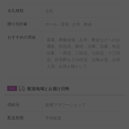
名札種類
立札
贈り先対象
ホール , 斎場 , お寺 , 教会
おすすめの用途
斎場、葬儀会場、お寺、教会などへのお
通夜、告別式、葬式、法事、法要、年忌
法要、一周忌、三回忌、七回忌、十三回
忌、自宅葬などの供花、お悔み花、お供
え花、お供え物として
配送地域とお届け日時
2-2
供給元
提携フラワーショップ
配送形態
手持配達