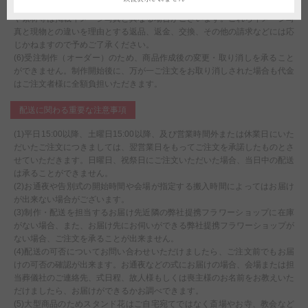
ージカード、花器等、商品代金に含まれるものに記載されている資材の形状
や素材等は掲載イメージ写真と異なる場合がございます。これらイメージ写
真と現物との違いを理由とする返品、返金、交換、その他の請求などには応
じかねますので予めご了承ください。
(6)受注制作（オーダー）のため、商品作成後の変更・取り消しを承ること
ができません。制作開始後に、万が一ご注文をお取り消しされた場合も代金
はご注文者様に全額負担いただきます。
配送に関わる重要な注意事項
(1)平日15:00以降、土曜日15:00以降、及び営業時間外または休業日にいた
だいたご注文につきましては、翌営業日をもってご注文を承諾したものとさ
せていただきます。日曜日、祝祭日にご注文いただいた場合、当日中の配送
は承ることができません。
(2)お通夜や告別式の開始時間や会場が指定する搬入時間によってはお届け
が出来ない場合がございます。
(3)制作・配送を担当するお届け先近隣の弊社提携フラワーショップに在庫
がない場合、また、お届け先にお伺いができる弊社提携フラワーショップが
ない場合、ご注文を承ることが出来ません。
(4)配送の可否についてお問い合わせいただけましたら、ご注文前でもお届
けの可否の確認が出来ます。お通夜などの式にお届けの場合、会場または担
当葬儀社のご連絡先、式日程、故人様もしくは喪主様のお名前をお教えいた
だけましたら、お届けができるかお調べできます。
(5)大型商品のためスタンド花はご自宅宛てではなく斎場やお寺、教会など