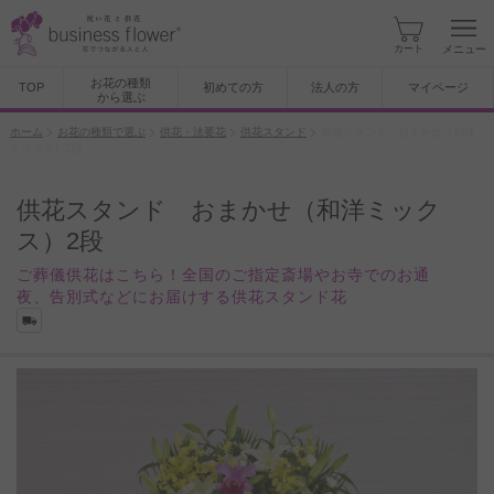
カート
メニュー
お花の種類
TOP
初めての方
法人の方
マイページ
から選ぶ
ホーム
お花の種類で選ぶ
供花・法要花
供花スタンド
供花スタンド おまかせ（和洋
ミックス）2段
供花スタンド おまかせ（和洋ミック
ス）2段
ご葬儀供花はこちら！全国のご指定斎場やお寺でのお通
夜、告別式などにお届けする供花スタンド花