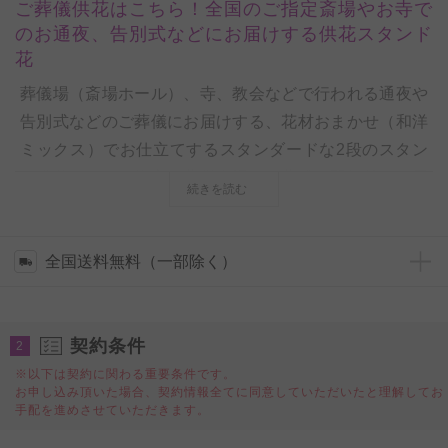
ご葬儀供花はこちら！全国のご指定斎場やお寺で
のお通夜、告別式などにお届けする供花スタンド
花
葬儀場（斎場ホール）、寺、教会などで行われる通夜や
告別式などのご葬儀にお届けする、花材おまかせ（和洋
ミックス）でお仕立てするスタンダードな2段のスタン
ド供花です。ご指定の葬儀会場へお葬式の開始前にお届
続きを読む
けいたします。お届け先がスタンド供花以外のタイプの
供花（篭花、樒など）を指定した場合は、ご予算に合わ
せてお届け先の形式に従った供花をお届けいたします。
全国送料無料（一部除く）
ご葬儀での飾りに
契約条件
一般的なお仕立て・ご予算の供花でございますので、斎
2
場でのお通夜や告別式お届けで種類を迷われたらまずお
※以下は契約に関わる重要条件です。
お申し込み頂いた場合、契約情報全てに同意していただいたと理解してお
薦めの商品です。
手配を進めさせていただきます。
花材を増やしボリューム感を出したワンランク上の商品