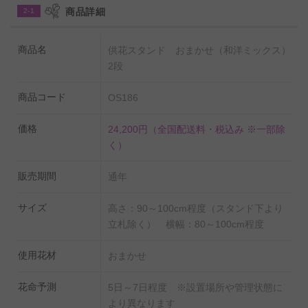
「
供花スタンド（和洋ミックス）２万円コース
」も多く
商品詳細
2-1
のお客様にご利用いただいております
商品名
供花スタンド おまかせ（和洋ミックス）
≫
供花スタンド花1対や2基以上をご希望の場合はこちら
2段
≫
自宅葬宛てのご供花はこちら
商品コード
OS186
価格
24,200円
（全国配送料・税込み ※一部除
く）
販売期間
通年
サイズ
高さ：90～100cm程度（スタンド下より
立札除く） 横幅：80～100cm程度
使用花材
おまかせ
花命予測
5日～7日程度 ※設置場所や管理状態に
より異なります