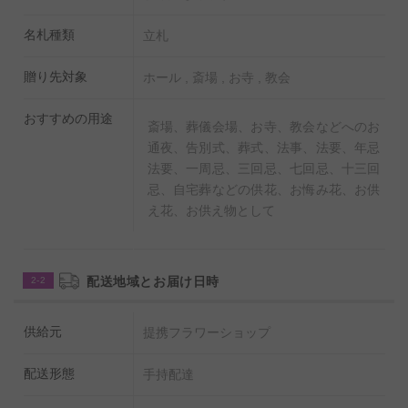
名札種類
立札
贈り先対象
ホール , 斎場 , お寺 , 教会
おすすめの用途
斎場、葬儀会場、お寺、教会などへのお
通夜、告別式、葬式、法事、法要、年忌
法要、一周忌、三回忌、七回忌、十三回
忌、自宅葬などの供花、お悔み花、お供
え花、お供え物として
配送地域とお届け日時
2-2
供給元
提携フラワーショップ
配送形態
手持配達