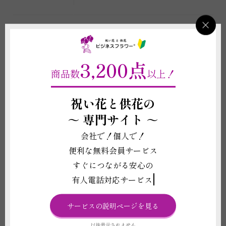
重要契約条件
2-4
商品に関わる重要な注意事項
3,200点
商品数
以上！
(1)斎場や寺などの会場や、ご担当の葬儀会社によっては外部から手配され
たお花の持ち込みを禁止している場合がございます。当店では会場や葬儀会
社と配送の可否の確認をしております。お花が持ち込めない場合はお客様に
祝い花と供花の
ご連絡させていただき、お客様に代わって斎場宛に代理手配をすることも可
～
専門サイト ～
能ですが諸条件（料金や供花の種類など）はその斎場規定に従います。
(2)表示価格はお花お仕立代の他、配送設置料、終了後のスタンド回収料、
会社で！個人で！
斎場向けオペレーション料（2,200円）を含んでおります。弊社のお花をご
納品させていただく場合、代理で斎場のお花を手配させていただく場合に関
便利な無料会員サービス
わらず斎場向けオペレーション料（2,200円）は発生いたします。
すぐにつながる安心の
(3)代理手配ができかねる場合にはお申し込みをお断りすることがございま
す。お客様宛にご連絡がつかない場合にも自動取り消しとさせていただきま
有人電話対応サービス
す。
(4)お届け地域の慣習や喪主様のご意向でお花やお札の種類が変わる場合、
先方の都合を優先してお届けしております。
サービスの説明ページを見る
(5)掲載写真はイメージのため、花や葉の品種、色あい、デザイン、植物の
本数、ボリューム感などは仕入れ状況により異なります。また、札やメッセ
以後表示されません