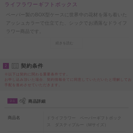
ライフラワーギフトボックス
ペーパー製のBOX型ケースに世界中の花材を落ち着いた
アッシュカラーで仕立てた、シックでお洒落なドライフ
ラワー商品です。
一つ一つがデザイナーによるハンドメイドでデザイン性
続きを読む
は抜群、誕生日祝い、結婚祝い、出産祝い、退職祝い、
長寿祝い（還暦・古希・喜寿・傘寿・米寿・卒寿・白
寿・百寿・etc）など、大切な人へのプレゼント、贈り物
契約条件
2
としてとしてお薦めしたい一品です。
※以下は契約に関わる重要条件です。
お申し込み頂いた場合、契約情報全てに同意していただいたと理解してお
ナチュラルカラーをベースとしているので、飾る場所や
手配を進めさせていただきます。
雰囲気、様々なシーンにも溶け込むといったデザインが
特徴です。
商品詳細
2-1
また、適切な管理さえ行えば花持ちは半年以上、思い出
を形として残すことができるといった点が、生花のフラ
商品名
ドライフラワー ペーパーギフトボック
ワーギフトとは大きな違いです。
ス ダスティブルー（Mサイズ）