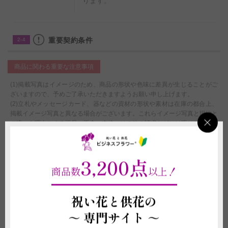
ります。
重要契約条件
2-4
商品に関わる重要な注意事項
(1)掲載写真はイメージのため、商品の形状や色味に差異が生じることがご
ざいますので、予めご了承いただきますようお願い申し上げます。
(2)立札やメッセージカード、器などの資材の形状や素材は在庫の都合上、
掲載イメージ写真と異なる場合がございます。これらイメージ写真と現物と
の違いを理由とする返品、返金、交換、その他の請求などには応じかねます
ので予めご了承ください。
(3)退色や破損を防ぐため、直射日光・火気・暖房器具の熱が当たる場所、
温度差の激しい場所には置かないでください。生花ではございませんが、経
3,200点
年劣化については補償ができかねます。
商品数
以上！
(4)受注制作（オーダー）ですので、お申し込み後の変更、取り消しは承る
ことができません。制作開始後に、万が一お取り消しされた場合にも代金は
お客様の全額負担となります。
祝い花と供花の
配送に関わる重要な注意事項
～
専門サイト ～
(1)北海道への配送は別途2,000円（税別）、沖縄への配送は別途3,000円