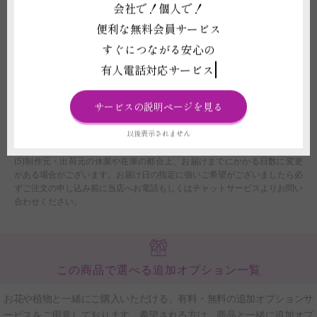
会社で！個人で！
（税別）の配送追加代金が必要になります。該当するご注文の場合は、金額
便利な無料会員サービス
の追加変更を行わせていただきます。
(2)平日15:00以降、土曜日12:00以降、及び営業時間外または休業日にいた
すぐにつながる安心の
だいたご注文につきましては、翌営業日をもってご注文を承諾したものとさ
有人電話対応サービス
せていただきます。
(3)注文フォームでお届け時間帯のご指定いただいたとしても、運送会社の
規定に伴い、確約はできません。あくまでご希望として承りますので、予め
サービスの説明ページを見る
ご了承ください。
(4)配送時の交通状況や天候、天災により遅延や配送中止の場合、当店では
以後表示されません
ご返品、ご返金、交換、その他のご請求などには応じかねますのでご了承く
ださい。また配送に遅延が生じた場合、個別にご連絡はしておりません。
(5)制作元・出荷元の休業や在庫の都合上、お届けまでにかかる日数に変更
がある場合がございます。お届け日の指定に強いご希望がございましたら必
ずご注文の申し込み前に当店へお電話もしくはチャットサービスよりお問い
合わせください。
この商品で選べる追加オプション一覧
お花や植物と一緒にご購入いただける、有料・無料の追加オプションサ
ービスをご用意しております。希望される方は、商品と一緒に追加オプ