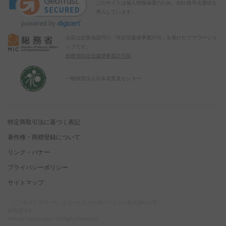
このサイトは個人情報保護のため、SSL暗号化通信を
導入しています。
当店は総務省認可の「特定信書便事業許可」を受けたフラワーショ
ップです。
総務省特定信書便事業許可状
一般財団法人日本花普及センター
特定商取引法に基づく表記
著作権・商標登録について
リンク・バナー
プライバシーポリシー
サイトマップ
「ビジネスフラワー®」はワールドコーポレーション株式会社の登
録商標です。
©World Corporation. All Right Reserved.