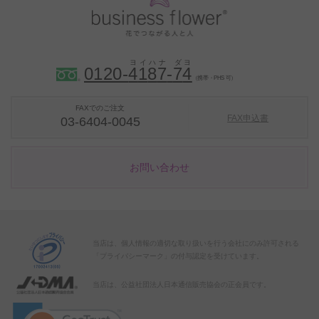
0120-
4
1
8
7
-
7
4
（携帯・PHS 可）
FAXでのご注文
FAX申込書
03-6404-0045
お問い合わせ
当店は、個人情報の適切な取り扱いを行う会社にのみ許可される
「プライバシーマーク」の付与認定を受けています。
当店は、公益社団法人日本通信販売協会の正会員です。