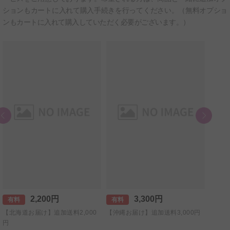
ションもカートに入れて購入手続きを行ってください。（無料オプショ
ンもカートに入れて購入していただく必要がございます。）
有料
【+5
直筆手
2,200円
3,300円
有料
有料
【北海道お届け】追加送料2,000
【沖縄お届け】追加送料3,000円
円