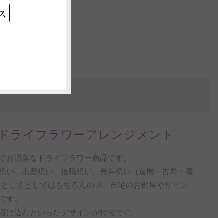
ス
ドライフラワーアレンジメント
でお洒落なドライフラワー商品です。
祝い、出産祝い、退職祝い、長寿祝い（還暦・古希・喜
物としてとしてはもちろんの事、自宅のお部屋やリビン
です。
溶け込むといったデザインが特徴です。