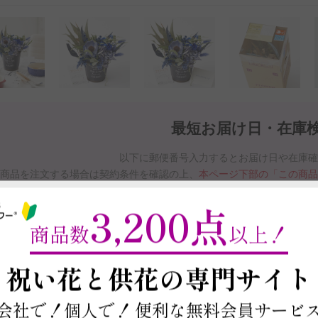
最短お届け日・在庫
以下に郵便番号入力するとお届け日や在庫
商品を注文する場合は契約条件を確認の上、
本ページ下部の「この商
※最短お届け日以降であれば、お届け日をご
3,200点
お届け日と在庫検索について
商品数
以上！
～
祝い花と供花の
専門サイト
この商品の在庫・
お届け日を確
会社で！個人で！
便利な無料会員サービ