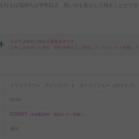
え行えば花持ちは半年以上、思い出を形として残すことができ
※以下は契約に関わる重要条件です。
件
お申し込み頂いた場合、契約情報全てに同意していただいたと理解し
細
ドライフラワー アレンジメント ダスティブルー（SSサイズ）
DF48
6,050円
（全国配送料・税込み ※一部除く）
通年