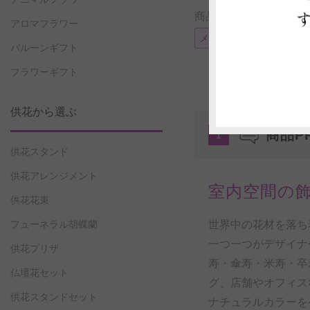
商品に付帯可能なサー
アロマフラワー
メッセージカード
電
バルーンギフト
フラワーギフト
供花から選ぶ
商品P
1
供花スタンド
供花アレンジメント
室内空間の
供花花束
世界中の花材を落ち
フューネラル胡蝶蘭
一つ一つがデザイナ
供花プリザ
寿・傘寿・米寿・卒
仏壇花セット
グ、店舗やオフィス
供花スタンドセット
ナチュラルカラーを