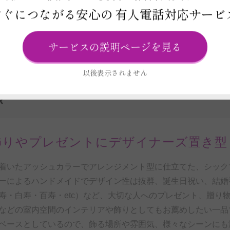
すぐにつながる安心の
有人電話対応サービ
ビス
報
サービスの説明ページを見る
以後表示されません
R
飾りやプレゼントにデザイナーズ置き型
着いたアッシュカラーでアレンジメント型に仕立てた、シック
ーによるハンドメイドでデザイン性は抜群、誕生日祝い、結婚
寿・白寿・百寿・etc）など、大切な人へのプレゼント、贈り
などの室内空間のインテリアや飾りとしてもお薦めしたい一品
ベースとしているので、飾る場所や雰囲気、様々なシーンにも