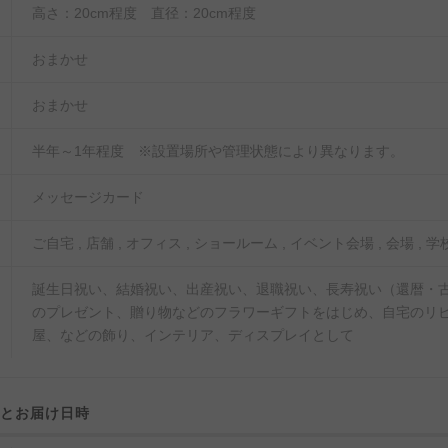
高さ：20cm程度 直径：20cm程度
おまかせ
おまかせ
半年～1年程度 ※設置場所や管理状態により異なります。
メッセージカード
ご自宅 , 店舗 , オフィス , ショールーム , イベント会場 , 会場 , 学校
誕生日祝い、結婚祝い、出産祝い、退職祝い、長寿祝い（還暦・古
のプレゼント、贈り物などのフラワーギフトをはじめ、自宅のリ
屋、などの飾り、インテリア、ディスプレイとして
域とお届け日時