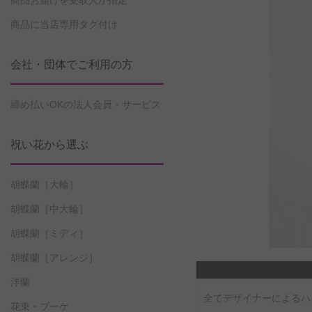
商品お届けを受取人が指定
商品に当店専用タグ付け
会社・団体でご利用の方
締め払いOKの法人会員・サービス
祝い花から選ぶ
胡蝶蘭［大輪］
胡蝶蘭［中大輪］
胡蝶蘭［ミディ］
胡蝶蘭［アレンジ］
洋蘭
全てデザイナーによるハ
花束・ブーケ