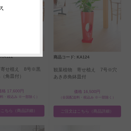
ス
KA122
商品コード: KA124
寄せ植え 8号※黒
観葉植物 寄せ植え 7号※穴
鉢（角皿付）
あき赤角鉢皿付
価格 17,600円
価格 16,500円
料・税込み ※一部除く）
（全国配送料・税込み ※一部除く）
はこちら
（商品詳細）
ご注文はこちら
（商品詳細）