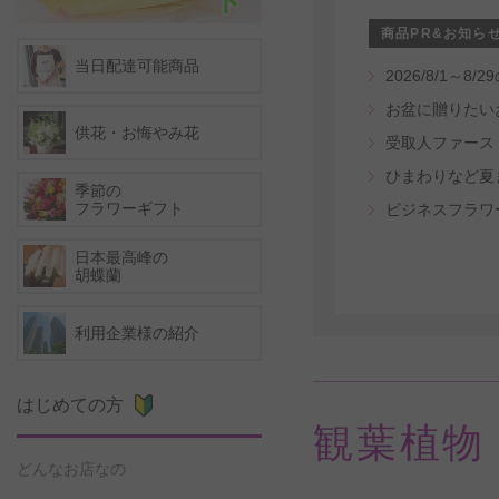
商品PR&お知ら
当日配達可能商品
2026/8/1
お盆に贈りたい
供花・お悔やみ花
ひまわりなど夏
季節の
フラワーギフト
ビジネスフラワ
日本最高峰の
胡蝶蘭
利用企業様の紹介
はじめての方
観葉植物
どんなお店なの