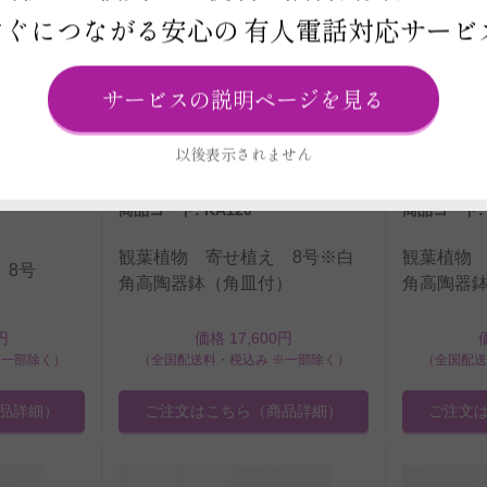
すぐにつながる安心の
有人電話対応サービ
サービスの説明ページを見る
以後表示されません
商品コード: KA120
商品コード: 
観葉植物 寄せ植え 8号※白
観葉植物 
 8号
角高陶器鉢（角皿付）
角高陶器
円
価格 17,600円
※一部除く）
（全国配送料・税込み ※一部除く）
（全国配送
品詳細）
ご注文はこちら
（商品詳細）
ご注文