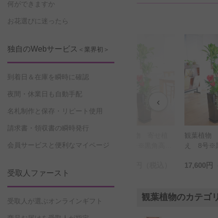
何ができますか
お花選びに迷ったら
独自のWebサービス
＜業界初＞
到着日＆在庫を瞬時に確認
夜間・休業日も自動手配
‹
名札制作と保存・リピート使用
請求書・領収書の瞬時発行
 寄せ植
観葉植物 寄せ植
観葉植物 寄せ植
観葉植物
会員サービスと便利なマイページ
※穴あき白
え 8号※黒角高陶
え 8号※黒角高陶
え 7号※
器鉢（角皿付）
器鉢（角皿付）
角鉢皿付
円
（税込）
17,600円
（税込）
17,600円
（税込）
16,500円
受取人ファースト
観葉植物のカテゴ
受取人が選ぶオンラインギフト