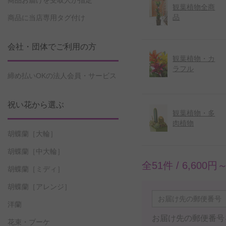
商品お届けを受取人が指定
観葉植物全商
品
商品に当店専用タグ付け
会社・団体でご利用の方
観葉植物・カ
ラフル
締め払いOKの法人会員・サービス
祝い花から選ぶ
観葉植物・多
肉植物
胡蝶蘭［大輪］
胡蝶蘭［中大輪］
全51件 /
6,600円
胡蝶蘭［ミディ］
胡蝶蘭［アレンジ］
洋蘭
お届け先の郵便番号
花束・ブーケ