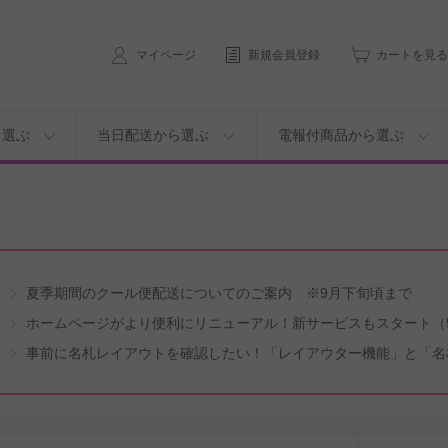
マイページ
新規会員登録
カートを見る
ら選ぶ
当日配送から選ぶ
電報付商品から選ぶ
夏季期間のクール便配送についてのご案内 ※9月下旬頃まで
ホームページがより便利にリニューアル！新サービスもスタート（5
事前に名札レイアウトを確認したい！「レイアウター機能」と「名