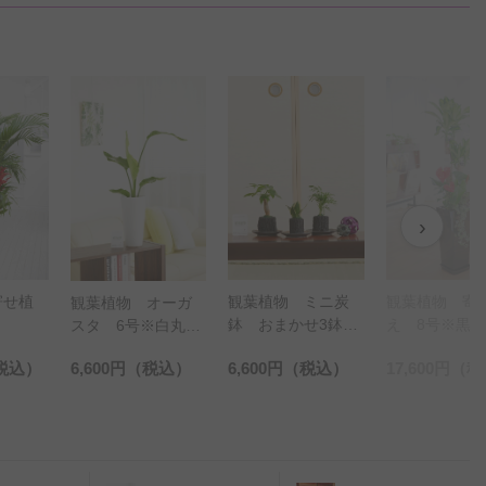
›
観葉植物 ミニ炭
観葉植物 寄せ植
観葉植物 寄
オーガ
鉢 おまかせ3鉢セ
え 8号※黒角高陶
え 7号※穴
白丸陶
ット※陶器和皿付
器鉢（角皿付）
角鉢皿付
税込）
6,600円
（税込）
17,600円
（税込）
16,500円
（税