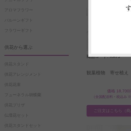
アロマフラワー
バルーンギフト
フラワーギフト
供花から選ぶ
商品コード: KA73
供花スタンド
観葉植物 寄せ植え
供花アレンジメント
供花花束
価格 18,700
フューネラル胡蝶蘭
（全国配送料・税込み 
供花プリザ
ご注文はこちら
（商
仏壇花セット
供花スタンドセット