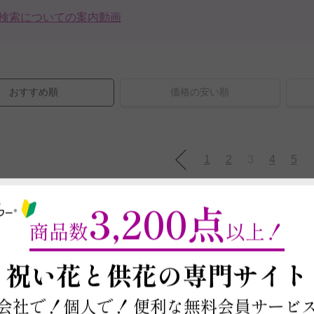
検索についての案内動画
おすすめ順
価格の安い順
1
2
3
4
5
3,200点
商品数
以上！
～
祝い花と供花の
専門サイト
会社で！個人で！
便利な無料会員サービ