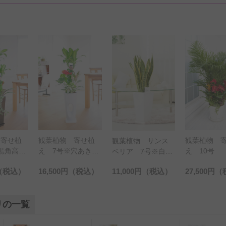
 寄せ植
観葉植物 寄せ植
観葉植物 サンス
観葉植物 
穴あき白
え 10号
ベリア 7号※白角
スタ 6号※
陶器鉢（角皿付）
器鉢
（税込）
11,000円
（税込）
27,500円
（税込）
6,600円
（
リの一覧