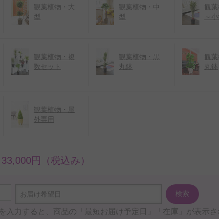
観葉植物・大
観葉植物・中
観葉
型
型
～小
観葉植物・複
観葉植物・黒
観葉
数セット
丸鉢
丸鉢
観葉植物・屋
外専用
～33,000円（税込み）
検索
お届け希望日
を入力すると、商品の「最短お届け予定日」「在庫」が表示さ