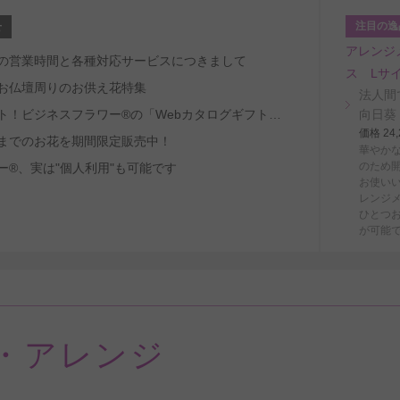
注目の逸
せ
アレンジ
～8/29の営業時間と各種対応サービスにつきまして
ス Lサ
お仏壇周りのお供え花特集
法人間
受取人ファースト！ビジネスフラワー®の「Webカタログギフトサービス」
向日葵
価格 2
までのお花を期間限定販売中！
華やか
のため
ー®、実は"個人利用"も可能です
お使い
レンジ
ひとつ
が可能
・アレンジ