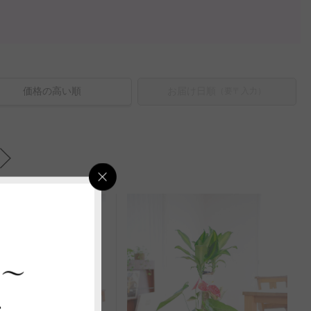
価格の高い順
お届け日順
（要〒入力）
 ～
ス