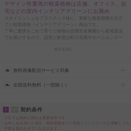
デザイン性重視の観葉植物は店舗、オフィス、自
宅などの室内インテリアグリーンにお薦め
スタイリッシュなプラスチック鉢に、新鮮な観葉植物を仕立
てた観葉植物（インテリアグリーン）商品です。
丁寧に愛情をこめて育てた植物を提携生産農園から産地直送
でお届けするので、品質と鮮度は町の花屋やホームセンター
とは違います。
続きを読む
開店祝い、開業祝い、移転祝い、落成祝い、就任祝いなど、
ビジネス上のお祝いの贈り物としてはもちろんの事、誕生日
祝い、長寿祝い（還暦・古希・喜寿・傘寿・米寿・卒寿・白
寿・百寿・etc）、引越祝い、新築祝いなどのプライベートな
無料画像配信サービス対象
プレゼントとしてもお薦めの一品です。
また、そのお洒落な見た目から、店舗、オフィス、ショール
全国送料無料（一部除く）
ーム、リビング、ダイニング、エントランスなど、様々な室
内空間のインテリアグリーン、飾り、ディスプレイとしても
お薦めしたい商品です。
契約条件
2
◆「ユッカ・エレファンティペス」とは？
※以下は契約に関わる重要条件です。
開店祝い、開業祝い、移転祝いの定番観葉植物として人気の
お申し込み頂いた場合、契約情報全てに同意していただいたと理解してお
ユッカ・エレファンティペスは、力強く伸びる若者を象徴し
手配を進めさせていただきます。