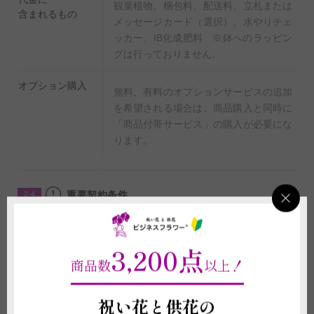
観葉植物、梱包料、配送料、立札または
含まれるもの
メッセージカード（選択）、水やりチェ
ッカー、IB化成肥料 ※鉢へのラッピン
グは行っておりません。
オプション購入
無料、有料のオプションサービスの追加
を希望される場合は、商品購入と同時に
「商品付帯サービス」の購入が必要にな
ります。
重要契約条件
2-4
商品に関わる重要な注意事項
3,200点
(1)植物は形状や色合いが個々で異なります。可能な限り掲載写真に近いも
商品数
以上！
のをご用意いたしますが、季節や生育状況により植物の形状や色味が変動す
ることがございますので、予めご了承いただきますようお願い申し上げま
す。
祝い花と供花の
(2)お届け先の気温が0度を下回る場合、また、30度を超える場合は、配送中