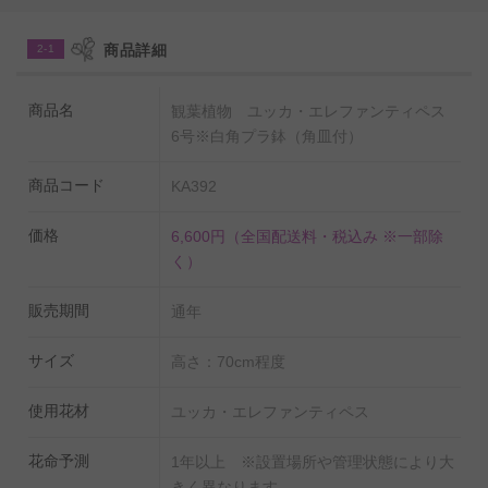
た「青年の木」と呼ばれています。
勇壮や偉大といった花言葉を体現している、太く力強い幹、
商品詳細
2-1
剣のように鋭く天を向いた葉は、オフィスやお部屋のインテ
リアとしてもオススメです。人気のある観葉植物です。
商品名
観葉植物 ユッカ・エレファンティペス
◆水やりチェッカーを無料でプレゼント！
6号※白角プラ鉢（角皿付）
いつも適当に水をやっているけど本当に大丈夫？という不安
の声にお応えし、
商品コード
KA392
タイミングが一目でわかる水やりチェッカー「sustee」を同
封しております。
価格
6,600円
（全国配送料・税込み ※一部除
使い方は鉢に挿すだけ。お届け先様にお手間はお掛けいたし
く）
ません。
販売期間
通年
サイズ
高さ：70cm程度
◆置くだけ簡単！肥料を無料でプレゼント！
生産農家でも使われているIB化成肥料をお付けいたします。
使用花材
ユッカ・エレファンティペス
土の上に置くだけで、土を掘るなどの面倒な作業は必要ござ
いません。
花命予測
1年以上 ※設置場所や管理状態により大
きく異なります。