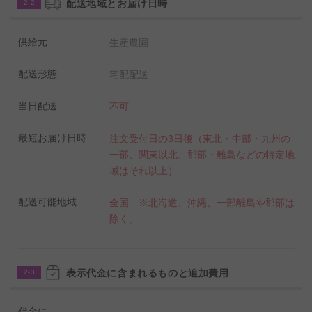
配送地域とお届け日時
2-2
供給元
生産農園
配送形態
宅配配送
当日配送
不可
最短お届け日時
注文受付日の3日後（東北・中部・九州の
一部、関東以北、郡部・離島などの特定地
域はそれ以上）
配送可能地域
全国 ※北海道、沖縄、一部離島や郡部は
除く。
表示代金に含まれるものと追加費用
2-3
代金に