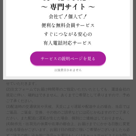
～
専門サイト ～
に植物が気温の影響で傷む可能性があるため、お申し込みをお受けできない
ことがございます。強いご希望がございましたら、気温による品質への影響
会社で！個人で！
に責任が持てないことをご了承の上で配送手配をいたします。
(3)立札や鉢などの資材は掲載写真と差異が発生する場合がございます。
便利な無料会員サービス
(4)鉢は回収しておりません。ご不要になった際は各自治体のご案内に沿っ
すぐにつながる安心の
て破棄をしてください。
(5)受注制作（オーダー）のため、商品作成後の変更・取り消しを承ること
有人電話対応サービス
ができません。制作開始後に、万が一ご注文をお取り消しされた場合も代金
はご注文者様に全額負担いただきます。
サービスの説明ページを見る
配送に関わる重要な注意事項
以後表示されません
(1)平日15:00以降、土曜日12:00以降、及び営業時間外または休業日にいた
だいたご注文につきましては、翌営業日をもってご注文を承諾したものとさ
せていただきます。
(2)注文フォームでお届け時間帯のご指定いただいたとしても、運送会社の
規定に伴い、確約はできません。あくまでご希望として承りますので、予め
ご了承ください。
(3)配送時の交通状況や天候、天災により遅延や配送中止の場合、当店では
ご返品、ご返金、交換、その他のご請求などには応じかねますのでご了承く
ださい。また配送に遅延が生じた場合、個別にご連絡はしておりません。
(4)制作元・出荷元の休業や在庫の都合上、お届けまでにかかる日数に変更
がある場合がございます。お届け日の指定に強いご希望がございましたら必
ずご注文の申し込み前に当店へお電話もしくはチャットサービスよりお問い