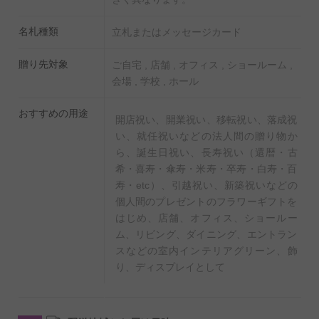
名札種類
立札またはメッセージカード
贈り先対象
ご自宅 , 店舗 , オフィス , ショールーム ,
会場 , 学校 , ホール
おすすめの用途
開店祝い、開業祝い、移転祝い、落成祝
い、就任祝いなどの法人間の贈り物か
ら、誕生日祝い、長寿祝い（還暦・古
希・喜寿・傘寿・米寿・卒寿・白寿・百
寿・etc）、引越祝い、新築祝いなどの
個人間のプレゼントのフラワーギフトを
はじめ、店舗、オフィス、ショールー
ム、リビング、ダイニング、エントラン
スなどの室内インテリアグリーン、飾
り、ディスプレイとして