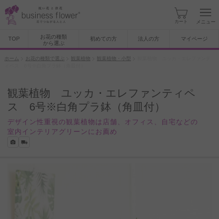
カート
メニュー
お花の種類
TOP
初めての方
法人の方
マイページ
から選ぶ
ホーム
お花の種類で選ぶ
観葉植物
観葉植物・小型
観葉植物 ユッカ・エレファンテ
ィペス 6号※白角プラ鉢（角皿付）
観葉植物 ユッカ・エレファンティペ
ス 6号※白角プラ鉢（角皿付）
デザイン性重視の観葉植物は店舗、オフィス、自宅などの
室内インテリアグリーンにお薦め