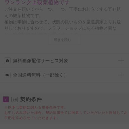
ワンランク上観葉植物です
ご注文を頂いてから一つ、一つ、丁寧にお仕立てする寄せ植
えの観葉植物です。
植物は季節に合わせて、状態の良いものを厳選農家よりお送
りしておりますので、フラワーショップにある植物と異な
り、鮮度抜群の状態でお届け致します。
続きを読む
四角い鉢は植物全体をスッキリとした印象にする為、インテ
イリアとしてもご利用頂け、白い陶器鉢を使用する事で、よ
り明るい印象を与えてくれますので、開店祝いやオフィスの
無料画像配信サービス対象
新設、移転、ご自宅の新築祝いなどに１ランク上の贈り物、
プレゼントとして、大変喜ばれることでしょう。
全国送料無料（一部除く）
◆水やりチェッカーを無料でプレゼント！
いつも適当に水をやっているけど本当に大丈夫？という不安
の声にお応えし、
契約条件
2
タイミングが一目でわかる水やりチェッカー「sustee」を同
※以下は契約に関わる重要条件です。
封しております。
お申し込み頂いた場合、契約情報全てに同意していただいたと理解してお
使い方は鉢に挿すだけ。お届け先様にお手間はお掛けいたし
手配を進めさせていただきます。
ません。