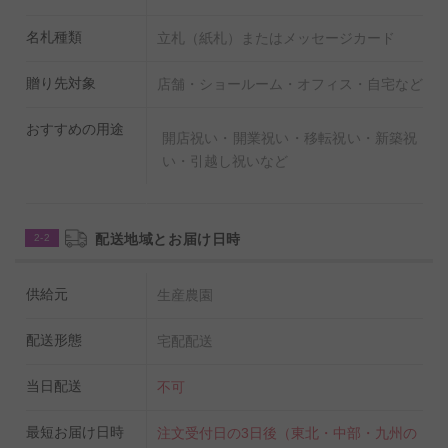
名札種類
立札（紙札）またはメッセージカード
贈り先対象
店舗・ショールーム・オフィス・自宅など
おすすめの用途
開店祝い・開業祝い・移転祝い・新築祝
い・引越し祝いなど
配送地域とお届け日時
2-2
供給元
生産農園
配送形態
宅配配送
当日配送
不可
最短お届け日時
注文受付日の3日後（東北・中部・九州の