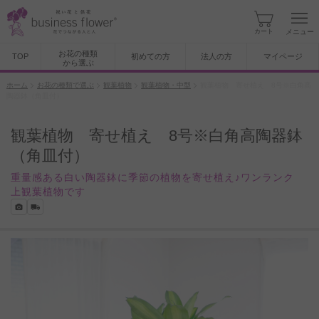
カート
メニュー
お花の種類
TOP
初めての方
法人の方
マイページ
から選ぶ
ホーム
お花の種類で選ぶ
観葉植物
観葉植物・中型
観葉植物 寄せ植え 8号※白角高
陶器鉢（角皿付）
観葉植物 寄せ植え 8号※白角高陶器鉢
（角皿付）
重量感ある白い陶器鉢に季節の植物を寄せ植え♪ワンランク
上観葉植物です