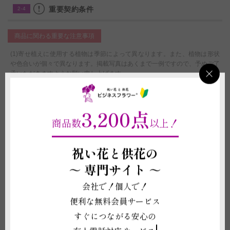
重要契約条件
2-4
商品に関わる重要な注意事項
(1)寄せ植えに使用する植物は季節によって異なります。また、植物は形状
や色合いが個々で異なります。掲載写真はあくまで一例ですので、予めご了
承いただきますようお願い申し上げます。
(2)お届け先の気温が0度を下回る場合、また、30度を超える場合は、配送中
に植物が気温の影響で傷む可能性があるため、お申し込みをお受けできない
ことがございます。強いご希望がございましたら、気温による品質への影響
3,200点
に責任が持てないことをご了承の上で配送手配をいたします。
商品数
以上！
(3)立札や鉢などの資材は掲載写真と差異が発生する場合がございます。
(4)鉢は回収しておりません。ご不要になった際は各自治体のご案内に沿っ
て破棄をしてください。
祝い花と供花の
(5)受注制作（オーダー）のため、商品作成後の変更・取り消しを承ること
ができません。制作開始後に、万が一ご注文をお取り消しされた場合も代金
～
専門サイト ～
はご注文者様に全額負担いただきます。
会社で！個人で！
配送に関わる重要な注意事項
便利な無料会員サービス
(1)平日15:00以降、土曜日12:00以降、及び営業時間外または休業日にいた
すぐにつながる安心の
だいたご注文につきましては、翌営業日をもってご注文を承諾したものとさ
せていただきます。