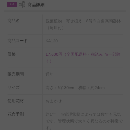
商品詳細
2-1
商品名
観葉植物 寄せ植え 8号※白角高陶器鉢
◆置くだけ簡単！肥料を無料でプレゼント！
（角皿付）
生産農家でも使われているIB化成肥料をお付けいたします。
土の上に置くだけで、土を掘るなどの面倒な作業は必要ござ
商品コード
KA120
いません。
価格
17,600円
（全国配送料・税込み ※一部除
く）
販売期間
通年
サイズ
高さ：約130cm 横幅：約24cm
使用花材
おまかせ
花命予測
約1年 ※管理状態によっては数年も元気
です。管理状態で大きく異なるのが特徴で
す。