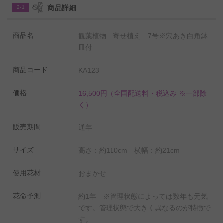
ります
商品詳細
2-1
◆厳選した生産農家よりお届け致します。
■ご注意■
商品名
観葉植物 寄せ植え 7号※穴あき白角鉢
現在、こちらの商品に使用しております陶器鉢は下記写真の
皿付
仕様となります。
＜サイズ＞・上外径 22cm【21cm】・上内径
商品コード
KA123
19cm【19cm】・高さ 45cm【46cm】・底直径
15cm【13.5cm】
価格
16,500円
（全国配送料・税込み ※一部除
※【 】内の数値は従来の鉢のサイズとなります。
く）
販売期間
通年
サイズ
高さ：約110cm 横幅：約21cm
使用花材
おまかせ
花命予測
約1年 ※管理状態によっては数年も元気
です。管理状態で大きく異なるのが特徴で
す。