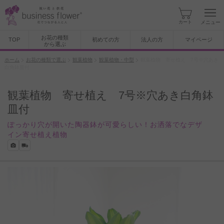
カート
メニュー
お花の種類
TOP
初めての方
法人の方
マイページ
から選ぶ
ホーム
お花の種類で選ぶ
観葉植物
観葉植物・中型
観葉植物 寄せ植え 7号※穴あき
白角鉢皿付
観葉植物 寄せ植え 7号※穴あき白角鉢
皿付
ぽっかり穴が開いた陶器鉢が可愛らしい！お洒落でなデザ
イン寄せ植え植物