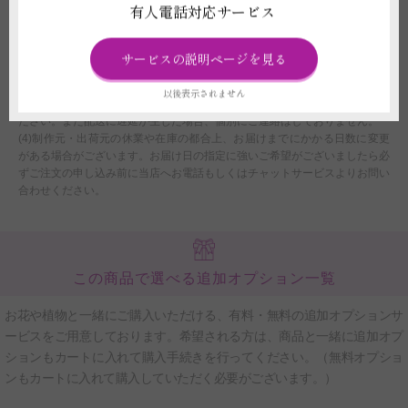
有人電話対応サービス
せていただきます。
(2)注文フォームでお届け時間帯のご指定いただいたとしても、運送会社の
規定に伴い、確約はできません。あくまでご希望として承りますので、予め
サービスの説明ページを見る
ご了承ください。
(3)配送時の交通状況や天候、天災により遅延や配送中止の場合、当店では
以後表示されません
ご返品、ご返金、交換、その他のご請求などには応じかねますのでご了承く
ださい。また配送に遅延が生じた場合、個別にご連絡はしておりません。
(4)制作元・出荷元の休業や在庫の都合上、お届けまでにかかる日数に変更
がある場合がございます。お届け日の指定に強いご希望がございましたら必
ずご注文の申し込み前に当店へお電話もしくはチャットサービスよりお問い
合わせください。
この商品で選べる追加オプション一覧
お花や植物と一緒にご購入いただける、有料・無料の追加オプションサ
ービスをご用意しております。希望される方は、商品と一緒に追加オプ
ションもカートに入れて購入手続きを行ってください。（無料オプショ
ンもカートに入れて購入していただく必要がございます。）