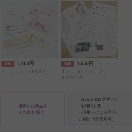
1,100円
1,650円
有料
有料
メッセージカード追加費用
【+5日】自作メッセージカード、
直筆手紙同封
Webカタログギフト
選択した商品を
を利用する
そのまま 購入
（受取人による商品、
お届け日が指定可）