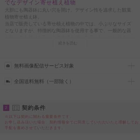
でなデザイン寄せ植え植物
大胆にも陶器鉢に丸い穴を開け、デザイン性を追求した観葉
植物寄せ植え鉢。
当店で販売している寄せ植え植物の中では、小ぶりなサイズ
となりますが、特徴的な陶器鉢を使用する事で、一般的な器
と比べても引けを取らず存在感を放つ作品となっておりま
続きを読む
す。
植物はご注文を頂いてから一つ、一つ、丁寧にお仕立てして
おりますので、フラワーショップにある植物と異なり鮮度抜
無料画像配信サービス対象
群の状態でお届けをしております。また、契約農家（プロ）
の目で植物の状態を見極めておりますので、季節に合わせて
全国送料無料（一部除く）
良品をお届け出来るのもこの商品の特徴と言えるでしょう。
白い鉢は明るい空間を・・・更には「植物の緑色」と「陶器
鉢の白色」が爽やかで清潔感のある雰囲気を演出してくれる
契約条件
2
事でしょう。
※以下は契約に関わる重要条件です。
お申し込み頂いた場合、契約情報全てに同意していただいたと理解してお
◆黒丸鉢・バスケット鉢入りの観葉植物より貴重価値がある
手配を進めさせていただきます。
為、企業間のお取引などに大変ご好評を頂いている逸品とな