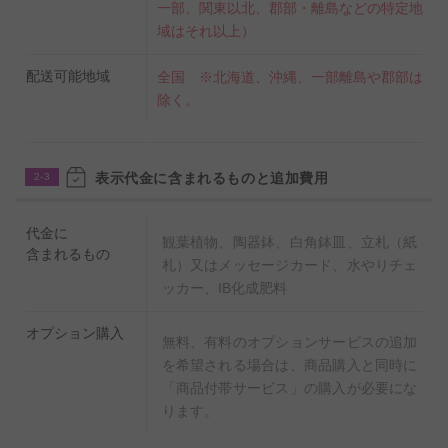
一部、関東以北、郡部・離島などの特定地
◆置くだけ簡単！肥料を無料でプレゼント！
域はそれ以上）
生産農家でも使われているIB化成肥料をお付けいたします。
土の上に置くだけで、土を掘るなどの面倒な作業は必要ござ
配送可能地域
全国 ※北海道、沖縄、一部離島や郡部は
いません。
除く。
表示代金に含まれるものと追加費用
2-3
代金に
観葉植物、陶器鉢、白角鉢皿、立札（紙
含まれるもの
札）又はメッセージカード、水やりチェ
ッカー、IB化成肥料
オプション購入
無料、有料のオプションサービスの追加
を希望される場合は、商品購入と同時に
「商品付帯サービス」の購入が必要にな
ります。