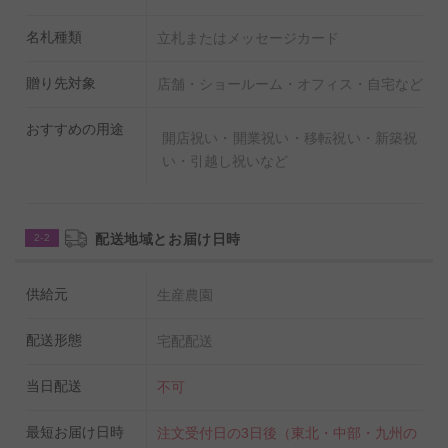
名札種類
立札またはメッセージカード
贈り先対象
店舗・ショールーム・オフィス・自宅など
おすすめの用途
開店祝い・開業祝い・移転祝い・新築祝
い・引越し祝いなど
◆水やりチェッカーを無料でプレゼント！
配送地域とお届け日時
2-2
いつも適当に水をやっているけど本当に大丈夫？という不安
の声にお応えし、
供給元
タイミングが一目でわかる水やりチェッカー「sustee」を同
生産農園
封しております。
使い方は鉢に挿すだけ。お届け先様にお手間はお掛けいたし
配送形態
宅配配送
ません。
当日配送
不可
最短お届け日時
注文受付日の3日後（東北・中部・九州の