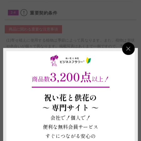
重要契約条件
2-4
商品に関わる重要な注意事項
(1)寄せ植えに使用する植物は季節によって異なります。また、植物は形状
や色合いが個々で異なります。掲載写真はあくまで一例ですので、予めご了
承いただきますようお願い申し上げます。
(2)お届け先の気温が0度を下回る場合、また、30度を超える場合は、配送中
に植物が気温の影響で傷む可能性があるため、お申し込みをお受けできない
3,200点
ことがございます。強いご希望がございましたら、気温による品質への影響
に責任が持てないことをご了承の上で配送手配をいたします。
商品数
以上！
(3)立札や鉢などの資材は掲載写真と差異が発生する場合がございます。
(4)鉢は回収しておりません。ご不要になった際は各自治体のご案内に沿っ
祝い花と供花の
て破棄をしてください。
(5)受注制作（オーダー）のため、商品作成後の変更・取り消しを承ること
～
専門サイト ～
ができません。制作開始後に、万が一ご注文をお取り消しされた場合も代金
はご注文者様に全額負担いただきます。
会社で！個人で！
配送に関わる重要な注意事項
便利な無料会員サービス
すぐにつながる安心の
(1)平日15:00以降、土曜日12:00以降、及び営業時間外または休業日にいた
だいたご注文につきましては、翌営業日をもってご注文を承諾したものとさ