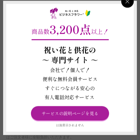
ります。
3,200点
重要契約条件
2-4
商品数
以上！
商品に関わる重要な注意事項
祝い花と供花の
(1)植物は形状や色合いが個々で異なります。デザイン、ボリューム感など
～
専門サイト ～
は仕入れ状況により掲載写真と差異が生じることがございます。また、札や
メッセージカード、鉢等、商品代金に含まれるものに記載されている資材の
会社で！個人で！
形状や素材等は掲載イメージ写真と差異がある場合がございます。これらイ
便利な無料会員サービス
メージ写真と現物との違いを理由とする返品、返金、交換、その他の請求な
どには応じかねますので予めご了承ください。
すぐにつながる安心の
(2)お届け先の気温が0度を下回る場合、また、30度を超える場合は、配送中
有人電話対応サービス
に植物が気温の影響で傷む可能性があるため、お申し込みをお受けできない
ことがございます。強いご希望がございましたら、気温による品質への影響
に責任が持てないことをご了承の上で配送手配をいたします。
サービスの説明ページを見る
(3)鉢は回収しておりません。ご不要になった際は各自治体のご案内に沿っ
て破棄をしてください。
以後表示されません
(4)受注制作（オーダー）のため、商品作成後の変更・取り消しを承ること
ができません。制作開始後に、万が一ご注文をお取り消しされた場合も代金
はご注文者様に全額負担いただきます。