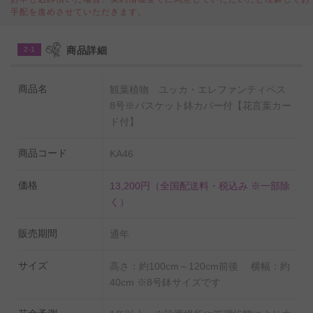
手配を進めさせていただきます。
◆花言葉カード付
ユッカの花言葉を記した花言葉カード付きなので、お届
商品詳細
2-1
け先の方にも植物を贈った気持ちをダイレクトに伝える
ことが可能です。
商品名
観葉植物 ユッカ・エレファンティペス
8号※バスケット鉢カバー付【花言葉カー
※出荷条件によってはお付けできない場合もございま
ド付】
す。
商品コード
KA46
◆水やりチェッカーを無料でプレゼント！
価格
いつも適当に水をやっているけど本当に大丈夫？という
13,200円
（全国配送料・税込み ※一部除
く）
不安の声にお応えし、
タイミングが一目でわかる水やりチェッカー「sustee」
販売期間
通年
を同封しております。
使い方は鉢に挿すだけ。お届け先様にお手間はお掛けい
サイズ
高さ：約100cm～120cm前後 横幅：約
40cm ※8号鉢サイズです
たしません。