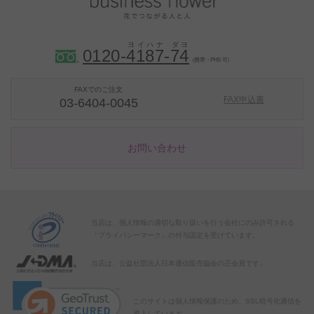
0120-
4
1
8
7
-
7
4
（携帯・PHS 可）
FAXでのご注文
FAX申込書
03-6404-0045
お問い合わせ
当店は、個人情報の適切な取り扱いを行う会社にのみ許可される
「プライバシーマーク」の付与認定を受けています。
当店は、公益社団法人日本通信販売協会の正会員です。
このサイトは個人情報保護のため、SSL暗号化通信を
導入しています。