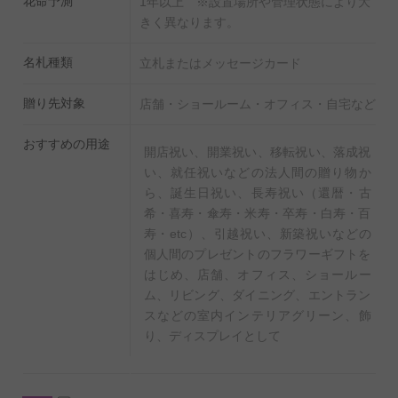
花命予測
1年以上 ※設置場所や管理状態により大
きく異なります。
名札種類
立札またはメッセージカード
◆置くだけ簡単！肥料を無料でプレゼント！
贈り先対象
店舗・ショールーム・オフィス・自宅など
生産農家でも使われているIB化成肥料をお付けいたしま
す。
おすすめの用途
開店祝い、開業祝い、移転祝い、落成祝
土の上に置くだけで、土を掘るなどの面倒な作業は必要
い、就任祝いなどの法人間の贈り物か
ございません。
ら、誕生日祝い、長寿祝い（還暦・古
希・喜寿・傘寿・米寿・卒寿・白寿・百
寿・etc）、引越祝い、新築祝いなどの
安心の手持ち配送
個人間のプレゼントのフラワーギフトを
ビジネスフラワー®または提携店のスタッフがお届けに
はじめ、店舗、オフィス、ショールー
伺います。指定場所への設置、運搬資材の撤去も行う商
ム、リビング、ダイニング、エントラン
スなどの室内インテリアグリーン、飾
品もご用意しております。
り、ディスプレイとして