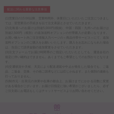
配送に関わる重要な注意事項
(1)営業日の15:00以降、営業時間外、休業日にいただいたご注文につきまし
ては、翌営業日の手続きを以て注文承諾とさせていただきます。
(2)北海道へのお届けは別途5,000円(税抜)、中国・四国・九州へのお届けは
別途2,500円（税別）の追加送料オプションの付帯購入が必要になります。
お買い物カート内ご注文情報入力ページの＜商品付帯サービス＞にて、追加
送料オプションのご購入をお願いいたします。購入をお忘れになられた場合
は、当店にて請求金額の追加変更をさせていただきます。
(3)注文フォームでお届け時間帯のご指定いただいたとしても、運送会社の
規定に伴い確約はできません。あくまでもご希望としてのお預かりとなりま
す。
(4)交通状況や天候、天災により配送遅延や中止が発生した場合でも、ご返
品、ご返金、交換、その他ご請求などには応じかねます。また個別の連絡も
行っておりません。
(5)制作元・出荷元の休業や在庫の都合上、お届けまでにかかる日数に変更
がある場合がございます。お届け日指定に強い希望がございましたら、必ず
ご注文前にお電話もしくはチャットサービスよりお問い合わせください。