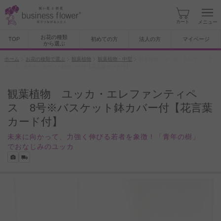
カート
メニュー
お花の種類
TOP
初めての方
法人の方
マイページ
から選ぶ
ホーム
お花の種類で選ぶ
観葉植物
観葉植物・中型
観葉植物 ユッカ・エレファンテ
ィペス 8号※バスケット鉢カバー付【花言葉カード付】
観葉植物 ユッカ・エレファンティペ
ス 8号※バスケット鉢カバー付【花言葉
カード付】
未来に向かって、力強く伸びる若者を象徴！「青年の樹」
でおなじみのユッカ