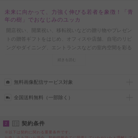
未来に向かって、力強く伸びる若者を象徴！「青
年の樹」でおなじみのユッカ
開店祝い、開業祝い、移転祝いなどの贈り物やプレゼン
トの贈答ギフトをはじめ、オフィスや店舗、自宅のリビ
ングやダイニング、エントランスなどの室内空間を彩る
インテリアまで、幅広いシーンで活躍する観葉植物（イ
続きを読む
ンテリアグリーン）を全国配送の宅配でお届けします。
◆「ユッカ・エレファンティペス」とは？
無料画像配信サービス対象
開店祝い、開業祝い、移転祝いの定番観葉植物として人
全国送料無料（一部除く）
気のユッカ・エレファンティペスは、力強く伸びる若者
を象徴した「青年の樹」と呼ばれています。
勇壮や偉大といった花言葉を体現している、太く力強い
契約条件
2
幹、剣のように鋭く天を向いた葉は、オフィスやお部屋
※以下は契約に関わる重要条件です。
のインテリアとしてもオススメです。
お申し込み頂いた場合、契約情報全てに同意していただいたと理解してお