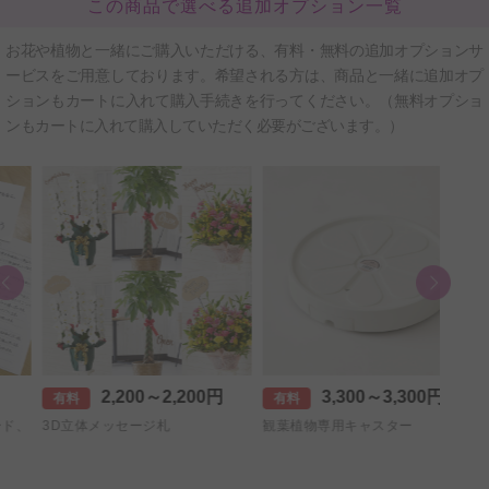
この商品で選べる追加オプション一覧
お花や植物と一緒にご購入いただける、有料・無料の追加オプションサ
ービスをご用意しております。希望される方は、商品と一緒に追加オプ
ションもカートに入れて購入手続きを行ってください。（無料オプショ
ンもカートに入れて購入していただく必要がございます。）
2,200～2,200円
3,300～3,300円
有料
有料
有料
3D立体メッセージ札
観葉植物専用キャスター
【中国
2,500