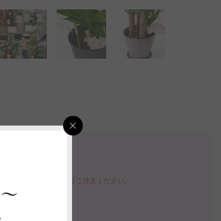
検索
確認が可能です。
品を購入する」ボタンよりご注文ください。
 ～
指定いただけます。
の案内動画
ス