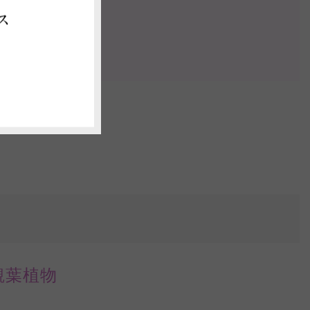
ス
認する
観葉植物