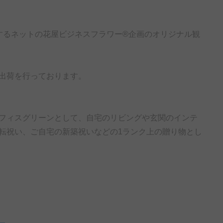
するネットの花屋ビジネスフラワー®企画のオリジナル観
出荷を行っております。
フィスグリーンとして、自宅のリビングや玄関のインテ
転祝い、ご自宅の新築祝いなどの1ランク上の贈り物とし