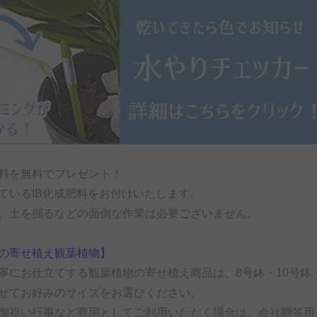
料を無料でプレゼント！
ているIB化成肥料をお付けいたします。
、土を掘るなどの面倒な作業は必要ございません。
の寄せ植え観葉植物】
寧にお仕立てする観葉植物の寄せ植え商品は、8号鉢・10号鉢
せてお好みのサイズをお選びください。
御祝い行事など商用としてご利用いただく場合は、会社贈答用