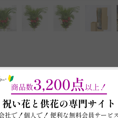
3,200点
最短お届け日・在庫
商品数
以上！
以下に郵便番号入力するとお届け日や在庫
商品を注文する場合は契約条件を確認の上、
本ページ下部の「この商
～
祝い花と供花の
専門サイト
※最短お届け日以降であれば、お届け日をご
お届け日と在庫検索について
会社で！個人で！
便利な無料会員サービ