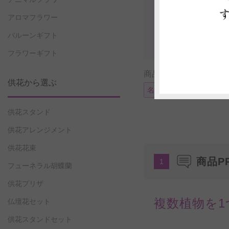
アロマフラワー
バルーンギフト
フラワーギフト
商品に付帯可能なサー
供花から選ぶ
名札またはメッセージカ
供花スタンド
供花アレンジメント
供花花束
商品P
1
フューネラル胡蝶蘭
供花プリザ
複数植物を
仏壇花セット
供花スタンドセット