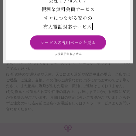
会社で！個人で！
て破棄をしてください。
(5)受注制作（オーダー）のため、商品作成後の変更・取り消しを承ること
便利な無料会員サービス
ができません。制作開始後に、万が一ご注文をお取り消しされた場合も代金
すぐにつながる安心の
はご注文者様に全額負担いただきます。
有人電話対応サービス
配送に関わる重要な注意事項
(1)平日15:00以降、土曜日12:00以降、及び営業時間外または休業日にいた
サービスの説明ページを見る
だいたご注文につきましては、翌営業日をもってご注文を承諾したものとさ
せていただきます。
以後表示されません
(2)注文フォームでお届け時間帯のご指定いただいたとしても、運送会社の
規定に伴い、確約はできません。あくまでご希望として承りますので、予め
ご了承ください。
(3)配送時の交通状況や天候、天災により遅延や配送中止の場合、当店では
ご返品、ご返金、交換、その他のご請求などには応じかねますのでご了承く
ださい。また配送に遅延が生じた場合、個別にご連絡はしておりません。
(4)制作元・出荷元の休業や在庫の都合上、お届けまでにかかる日数に変更
がある場合がございます。お届け日の指定に強いご希望がございましたら必
ずご注文の申し込み前に当店へお電話もしくはチャットサービスよりお問い
合わせください。