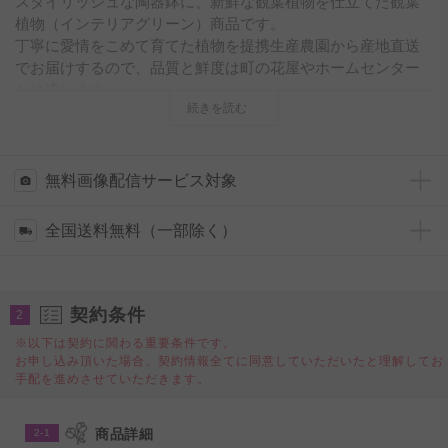
スタイリッシュな陶器鉢に、新鮮な観葉植物を仕立てた観葉
植物（インテリアグリーン）商品です。
丁寧に愛情をこめて育てた植物を提携生産農園から産地直送
でお届けするので、品質と鮮度は町の花屋やホームセンター
とは違います。
続きを読む
開店祝い、開業祝い、移転祝い、落成祝い、就任祝いなど、
ビジネス上のお祝いの贈り物としてはもちろんの事、誕生日
祝い、長寿祝い（還暦・古希・喜寿・傘寿・米寿・卒寿・白
寿・百寿・etc）、引越祝い、新築祝いなどのプライベートな
無料画像配信サービス対象
プレゼントとしてもお薦めの一品です。
また、そのお洒落な見た目から、店舗、オフィス、ショール
全国送料無料（一部除く）
ーム、リビング、ダイニング、エントランスなど、様々な室
内空間のインテリアグリーン、飾り、ディスプレイとしても
お薦めしたい商品です。
契約条件
2
◆「ユッカ・エレファンティペス」とは？
※以下は契約に関わる重要条件です。
開店祝い、開業祝い、移転祝いの定番観葉植物として人気の
お申し込み頂いた場合、契約情報全てに同意していただいたと理解してお
ユッカ・エレファンティペスは、力強く伸びる若者を象徴し
手配を進めさせていただきます。
た「青年の木」と呼ばれています。
勇壮や偉大といった花言葉を体現している、太く力強い幹、
商品詳細
2-1
剣のように鋭く天を向いた葉は、オフィスやお部屋のインテ