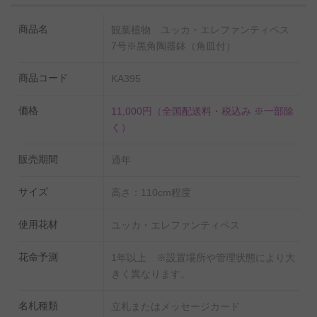
リアとしてもオススメです。人気のある観葉植物です。
商品名
観葉植物 ユッカ・エレファンティペス
◆水やりチェッカーを無料でプレゼント！
7号※黒角陶器鉢（角皿付）
いつも適当に水をやっているけど本当に大丈夫？という不安
の声にお応えし、
商品コード
KA395
タイミングが一目でわかる水やりチェッカー「sustee」を同
封しております。
価格
11,000円
（全国配送料・税込み ※一部除
使い方は鉢に挿すだけ。お届け先様にお手間はお掛けいたし
く）
ません。
販売期間
通年
サイズ
高さ：110cm程度
◆置くだけ簡単！肥料を無料でプレゼント！
生産農家でも使われているIB化成肥料をお付けいたします。
使用花材
ユッカ・エレファンティペス
土の上に置くだけで、土を掘るなどの面倒な作業は必要ござ
いません。
花命予測
1年以上 ※設置場所や管理状態により大
きく異なります。
名札種類
立札またはメッセージカード