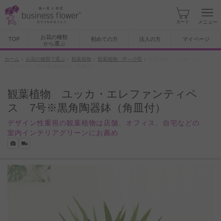
カート
メニュー
お花の種類
TOP
初めての方
法人の方
マイページ
から選ぶ
ホーム
お花の種類で選ぶ
観葉植物
観葉植物・中～小型
観葉植物 ユッカ・エレファ
ンティペス 7号※黒角陶器鉢（角皿付）
観葉植物 ユッカ・エレファンティペ
ス 7号※黒角陶器鉢（角皿付）
デザイン性重視の観葉植物は店舗、オフィス、自宅などの
室内インテリアグリーンにお薦め