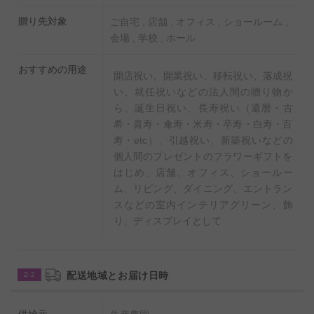
贈り先対象
ご自宅 , 店舗 , オフィス , ショールーム ,
会場 , 学校 , ホール
おすすめの用途
開店祝い、開業祝い、移転祝い、落成祝
い、就任祝いなどの法人間の贈り物か
ら、誕生日祝い、長寿祝い（還暦・古
希・喜寿・傘寿・米寿・卒寿・白寿・百
寿・etc）、引越祝い、新築祝いなどの
個人間のプレゼントのフラワーギフトを
はじめ、店舗、オフィス、ショールー
ム、リビング、ダイニング、エントラン
スなどの室内インテリアグリーン、飾
り、ディスプレイとして
配送地域とお届け日時
2-2
供給元