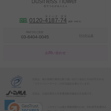
0120-
4
1
8
7
-
7
4
（携帯・PHS 可）
FAXでのご注文
FAX申込書
03-6404-0045
お問い合わせ
当店は、個人情報の適切な取り扱いを行う会社にのみ許可される
「プライバシーマーク」の付与認定を受けています。
当店は、公益社団法人日本通信販売協会の正会員です。
このサイトは個人情報保護のため、SSL暗号化通信を