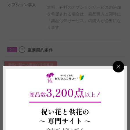
オプション購入
無料、有料のオプションサービスの追加
を希望される場合は、商品購入と同時に
「商品付帯サービス」の購入が必要にな
ります。
重要契約条件
2-4
商品に関わる重要な注意事項
(1)植物は形状や色合いが個々で異なります。可能な限り掲載写真に近いも
のをご用意いたしますが、季節や生育状況により植物の形状や色味が変動す
ることがございますので、予めご了承いただきますようお願い申し上げま
3,200点
す。
商品数
以上！
(2)お届け先の気温が0度を下回る場合、また、30度を超える場合は、配送中
に植物が気温の影響で傷む可能性があるため、お申し込みをお受けできない
ことがございます。強いご希望がございましたら、気温による品質への影響
祝い花と供花の
に責任が持てないことをご了承の上で配送手配をいたします。
～
専門サイト ～
(3)立札や鉢などの資材は掲載写真と差異が発生する場合がございます。
(4)鉢は回収しておりません。ご不要になった際は各自治体のご案内に沿っ