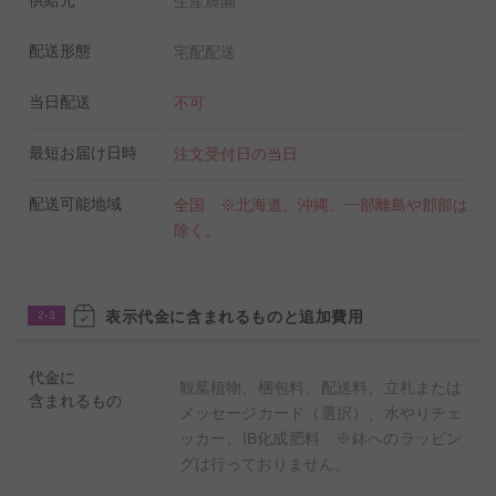
生産農園
配送形態
宅配配送
当日配送
不可
最短お届け日時
注文受付日の当日
配送可能地域
全国 ※北海道、沖縄、一部離島や郡部は
除く。
表示代金に含まれるものと追加費用
2-3
代金に
観葉植物、梱包料、配送料、立札または
含まれるもの
メッセージカード（選択）、水やりチェ
ッカー、IB化成肥料 ※鉢へのラッピン
グは行っておりません。