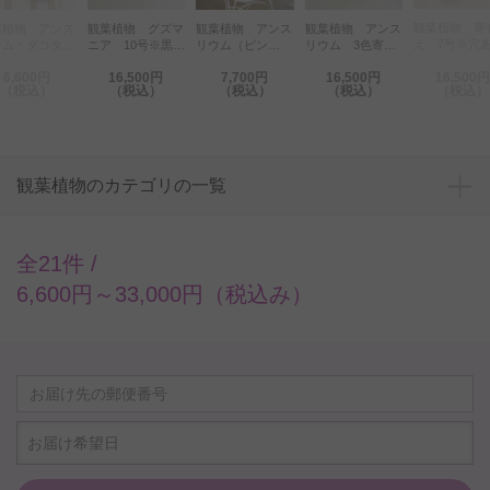
観葉植物 寄
観葉植物 グズマ
観葉植物 アンス
観葉植物 アンス
葉植物 アンス
え 7号※穴
ニア 10号※黒丸
リウム（ピン
リウム 3色寄せ
ウム・ダコタ
黒角鉢皿付
鉢皿付
ク） 6号※黒丸
植え 10号※白鉢
号※白角プラ鉢
6,600円
16,500円
7,700円
16,500円
16,500円
鉢皿付
皿付
角皿付）
（税込）
（税込）
（税込）
（税込）
（税込）
観葉植物のカテゴリの一覧
全21件 /
6,600円～33,000円（税込み）
お届け希望日