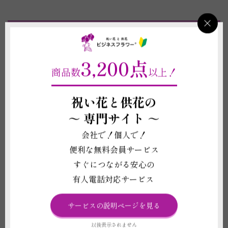
ビジネスフラワー®の観葉植物ができる8のポイン
ト！
3,200点
商品数
以上！
6～12号までの多彩なサイズと、20品種以
上の豊富なラインナップ
祝い花と供花の
全品に無料で「水やりチェッカー」「専用
～
専門サイト ～
肥料」がついてくる！
会社で！個人で！
インテリアにおすすめのお洒落な鉢もご用
便利な無料会員サービス
意！
すぐにつながる安心の
立札（名札）もしくはメッセージカードを
有人電話対応サービス
1枚無料対応
お札は一般的な木目調柄から、季節の柄が
サービスの説明ページを見る
入ったデザイン札までご用意！
以後表示されません
お届けする観葉植物のお写真をお送りいた