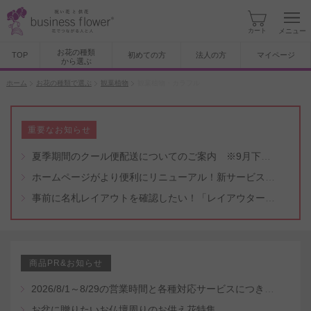
カート
メニュー
お花の種類
TOP
初めての方
法人の方
マイページ
から選ぶ
ホーム
お花の種類で選ぶ
観葉植物
観葉植物・カラフル
重要なお知らせ
夏季期間のクール便配送についてのご案内 ※9月下旬頃まで
ホームページがより便利にリニューアル！新サービスもスタート（5/8付）
事前に名札レイアウトを確認したい！「レイアウター機能」と「名札・メッセージカード作成無料代行サービス」のご案内
商品PR&お知らせ
2026/8/1～8/29の営業時間と各種対応サービスにつきまして
お盆に贈りたいお仏壇周りのお供え花特集