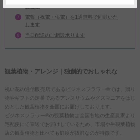
します
電報（祝電・弔電）を1通無料で同封いた
します
当日配送のご相談承ります
観葉植物・アレンジ｜独創的でおしゃれな
祝い花の通信販売店であるビジネスフラワー®では、贈り
物やギフトの定番であるアンスリウムやグズマニアをはじ
めとした観葉植物を全国にお届けしております。
ビジネスフラワー®の観葉植物は全国各地の生産農家より
宅配便にて直送でお届けしているため、市場や生観葉植物
店の観葉植物と比べても鮮度が抜群なのが特徴です。