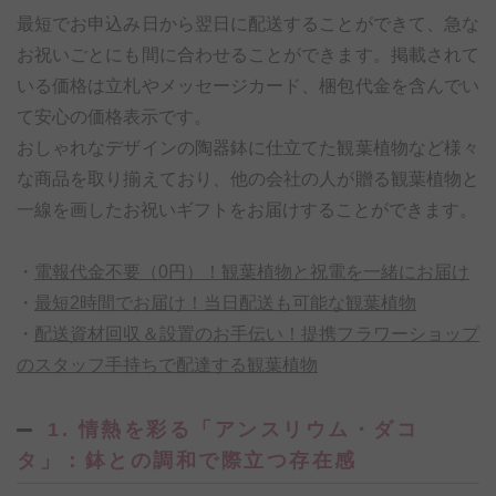
最短でお申込み日から翌日に配送することができて、急な
お祝いごとにも間に合わせることができます。掲載されて
いる価格は立札やメッセージカード、梱包代金を含んでい
て安心の価格表示です。
おしゃれなデザインの陶器鉢に仕立てた観葉植物など様々
な商品を取り揃えており、他の会社の人が贈る観葉植物と
一線を画したお祝いギフトをお届けすることができます。
・
電報代金不要（0円）！観葉植物と祝電を一緒にお届け
・
最短2時間でお届け！当日配送も可能な観葉植物
・
配送資材回収＆設置のお手伝い！提携フラワーショップ
のスタッフ手持ちで配達する観葉植物
1. 情熱を彩る「アンスリウム・ダコ
タ」：鉢との調和で際立つ存在感