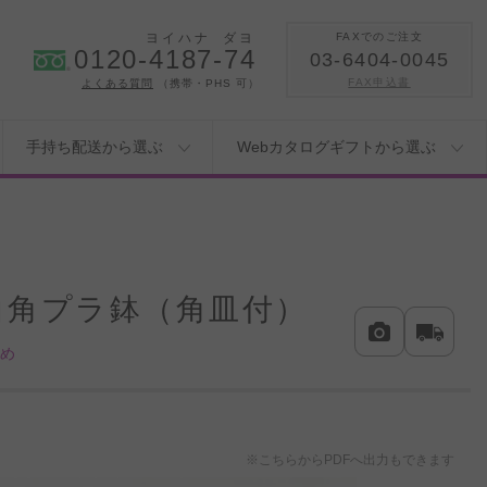
ヨイハナ
ダヨ
FAXでのご注文
0120-4187-74
03-6404-0045
FAX申込書
よくある質問
（携帯・PHS 可）
手持ち配送から選ぶ
Webカタログギフトから選ぶ
白角プラ鉢（角皿付）
薦め
※こちらからPDFへ出力もできます