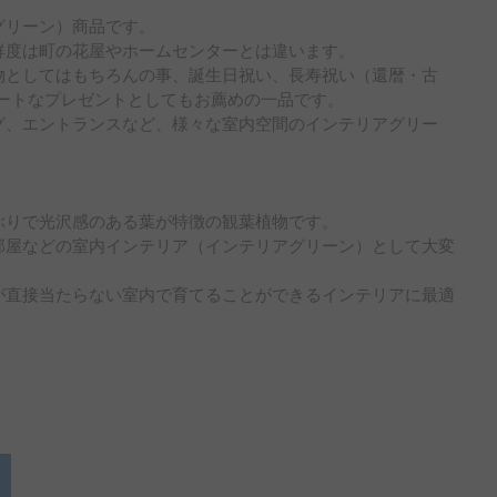
グリーン）商品です。
鮮度は町の花屋やホームセンターとは違います。
物としてはもちろんの事、誕生日祝い、長寿祝い（還暦・古
ベートなプレゼントとしてもお薦めの一品です。
グ、エントランスなど、様々な室内空間のインテリアグリー
ぶりで光沢感のある葉が特徴の観葉植物です。
部屋などの室内インテリア（インテリアグリーン）として大変
が直接当たらない室内で育てることができるインテリアに最適