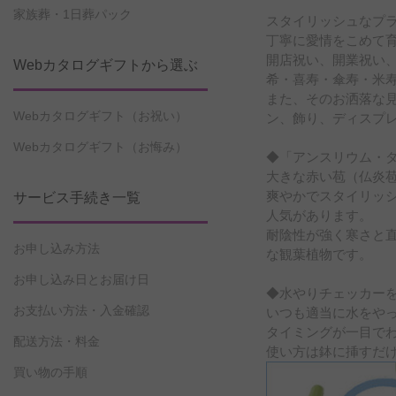
家族葬・1日葬パック
スタイリッシュなプ
丁寧に愛情をこめて
開店祝い、開業祝い
Webカタログギフトから選ぶ
希・喜寿・傘寿・米寿
また、そのお洒落な
Webカタログギフト（お祝い）
ン、飾り、ディスプ
Webカタログギフト（お悔み）
◆「アンスリウム・
大きな赤い苞（仏炎
爽やかでスタイリッ
サービス手続き一覧
人気があります。
耐陰性が強く寒さと
お申し込み方法
な観葉植物です。
お申し込み日とお届け日
◆水やりチェッカー
お支払い方法・入金確認
いつも適当に水をや
タイミングが一目でわ
配送方法・料金
使い方は鉢に挿すだ
買い物の手順