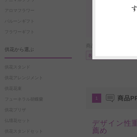
アロマフラワー
バルーンギフト
フラワーギフト
商品に付帯可能なサー
供花から選ぶ
名札またはメッセージカ
供花スタンド
供花アレンジメント
供花花束
商品P
1
フューネラル胡蝶蘭
供花プリザ
仏壇花セット
デザイン性
薦め
供花スタンドセット