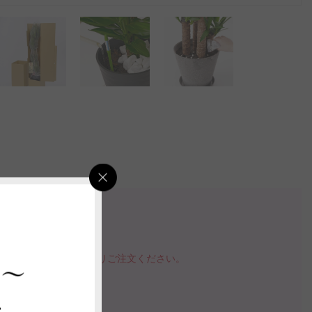
検索
確認が可能です。
品を購入する」ボタンよりご注文ください。
 ～
指定いただけます。
ス
の案内動画