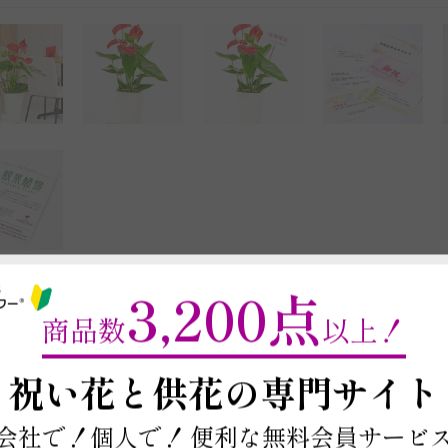
3,200点
最短お届け日・在庫
商品数
以上！
以下に郵便番号入力するとお届け日や在庫
商品を注文する場合は契約条件を確認の上、
本ページ下部の「この商
～
祝い花と供花の
専門サイト
※最短お届け日以降であれば、お届け日をご
会社で！個人で！
便利な無料会員サービ
お届け日と在庫検索について