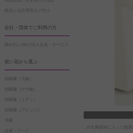
商品お届けを受取人が指定
商品に当店専用タグ付け
会社・団体でご利用の方
締め払いOKの法人会員・サービス
祝い花から選ぶ
胡蝶蘭［大輪］
胡蝶蘭［中大輪］
胡蝶蘭［ミディ］
胡蝶蘭［アレンジ］
洋蘭
白丸陶器鉢に入った観葉
花束・ブーケ