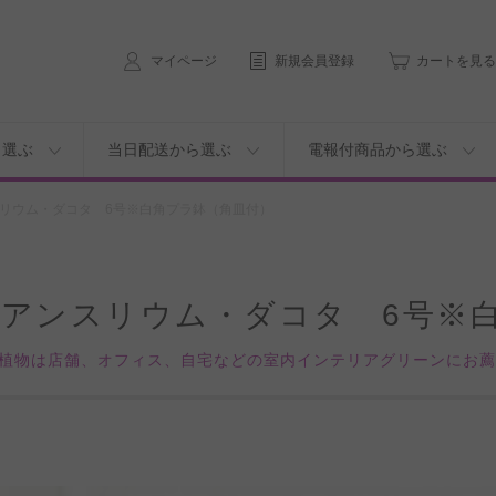
マイページ
新規会員登録
カートを見る
ら選ぶ
当日配送から選ぶ
電報付商品から選ぶ
リウム・ダコタ 6号※白角プラ鉢（角皿付）
 アンスリウム・ダコタ 6号※
植物は店舗、オフィス、自宅などの室内インテリアグリーンにお