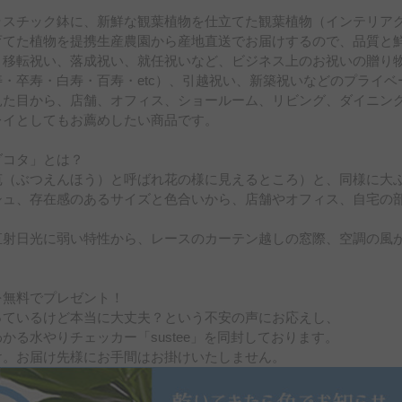
ラスチック鉢に、新鮮な観葉植物を仕立てた観葉植物（インテリア
育てた植物を提携生産農園から産地直送でお届けするので、品質と
、移転祝い、落成祝い、就任祝いなど、ビジネス上のお祝いの贈り
・卒寿・白寿・百寿・etc）、引越祝い、新築祝いなどのプライ
見た目から、店舗、オフィス、ショールーム、リビング、ダイニン
レイとしてもお薦めしたい商品です。
ダコタ」とは？
苞（ぶつえんほう）と呼ばれ花の様に見えるところ）と、同様に大
シュ、存在感のあるサイズと色合いから、店舗やオフィス、自宅の
直射日光に弱い特性から、レースのカーテン越しの窓際、空調の風
を無料でプレゼント！
っているけど本当に大丈夫？という不安の声にお応えし、
かる水やりチェッカー「sustee」を同封しております。
け。お届け先様にお手間はお掛けいたしません。