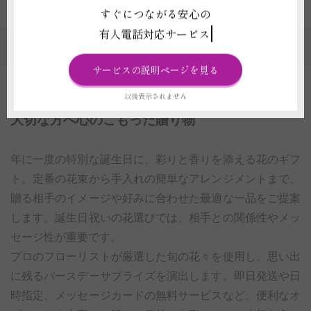
すぐにつながる安心の
有人電話対応サービス
お祝い事へ花を贈るのカテゴリの一覧
サービスの説明ページを見る
以後表示されません
誕生日・バースデー祝いに贈る花のギフト特集｜
大切な方へ心のこもった贈り物
年に一度の特別な誕生日に、彩りと香りを添える花のギフ
ト。定番の花束から手入れの簡単なアレンジメントまで、
贈る相手のイメージや好みに合わせた最適な一品をご提案
します。誕生日祝いの花選びでは、相手との関係性やメッ
セージ性が重要です。
プロのフローリストが厳選した旬の花々を使用し、思い出
に残るバースデーサプライズを演出します。即日発送や日
時指定、メッセージカードの無料サービスなど、便利なオ