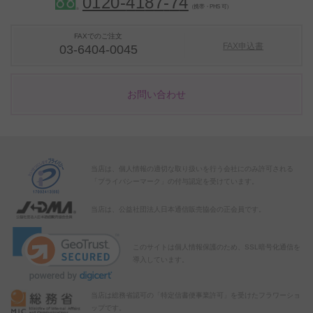
0120-
4
1
8
7
-
7
4
（携帯・PHS 可）
FAXでのご注文
FAX申込書
03-6404-0045
お問い合わせ
当店は、個人情報の適切な取り扱いを行う会社にのみ許可される
「プライバシーマーク」の付与認定を受けています。
当店は、公益社団法人日本通信販売協会の正会員です。
このサイトは個人情報保護のため、SSL暗号化通信を
導入しています。
当店は総務省認可の「特定信書便事業許可」を受けたフラワーショ
ップです。