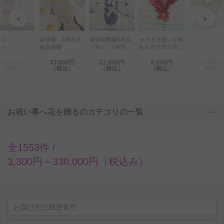
‹
›
豪華胡蝶蘭3本立
金箔蘭 3本立大
そのまま置いて飾
不燃ごみゼロ＞
アレンジメン
（白） 2万円コ
輪胡蝶蘭
れる自立式の花
蝶蘭 フォアス
ラワーMサ
ース（39～42輪
束・ブーケ 赤バ
EMIUM 3本
Warm
35,200円
33,000円
22,000円
6,050円
16,500円
程度）
ラ12本
白） 42～
Impressed（
（税込）
（税込）
（税込）
（税込）
（税込）
輪程度
色・オレンジ
お祝い事へ花を贈るのカテゴリの一覧
全1553件 /
3,300円～330,000円（税込み）