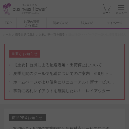
カート
メニュー
お花の種類
TOP
初めての方
法人の方
マイページ
から選ぶ
ホーム
贈る目的で選ぶ
お祝い事へ花を贈る
誕生日祝い・バースデー祝いに贈る花を購入
重要なお知らせ
【重要】台風による配送遅延・出荷停止について
夏季期間のクール便配送についてのご案内 ※9月下旬頃まで
ホームページがより便利にリニューアル！新サービスもスタート（5/8付）
事前に名札レイアウトを確認したい！「レイアウター機能」と「名札・メッセージカード作成無料代行サービス」のご案内
商品PR&お知らせ
2026/8/1～8/29の営業時間と各種対応サービスにつきまして