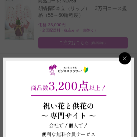
商品コード: KO759
胡蝶蘭5本立（リップ） 3万円コース規
格（55～60輪程度）
価格 33,000円
（全国配送料・税込み ※一部除く）
ご注文はこちら
（商品詳細）
商品コード: KO8
豪華胡蝶蘭3本立（リップ） 2万円コー
ス（39～42輪程度）
3,200点
商品数
以上！
価格 22,000円
（全国配送料・税込み ※一部除く）
祝い花と供花の
ご注文はこちら
（商品詳細）
～
専門サイト ～
会社で！個人で！
1
2
3
4
5
6
...
129
130
便利な無料会員サービス