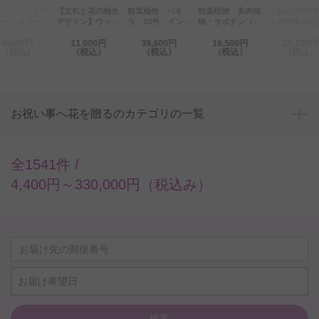
レンジメントフ
【立札と花の融合
観葉植物 パキ
観葉植物 多肉植
＜税込3万円
ワー カラー
デザイン】ウッド
ラ 10号 インテ
物・サボテン（品
＞胡蝶蘭3本
白）Sサイズ
バスケット ミッ
リア鉢カバー「フ
種おまかせ）寄せ
（白）42輪程
6,600円
11,000円
39,600円
16,500円
29,700円
クス デザイナー
ァイバークレイグ
植え グリーン角
（税込）
（税込）
（税込）
（税込）
（税込）
ズアレンジメント
レーポッド」仕様
鉢
フラワー
【高級感溢れる立
札＆花言葉カー
ド】
お祝い事へ花を贈るのカテゴリの一覧
全1541件 /
4,400円～330,000円（税込み）
お届け希望日
検索