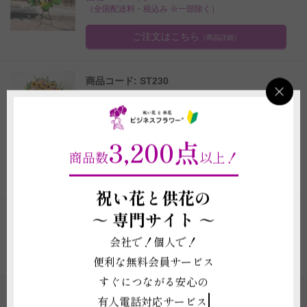
（全国配送料・税込み ※一部除く）
ご注文はこちら
（商品詳細）
商品コード: ST230
＜配送地域限定＞アートスタンド花 向
日葵（ひまわり）ミックスコーン型
価格 25,300円
3,200点
（全国配送料・税込み ※一部除く）
商品数
以上！
ご注文はこちら
（商品詳細）
祝い花と供花の
～
専門サイト ～
1
2
3
4
5
6
...
128
129
会社で！個人で！
便利な無料会員サービス
すぐにつながる安心の
お祝い事へ花を贈るのカテゴリの一覧
有人電話対応サービス