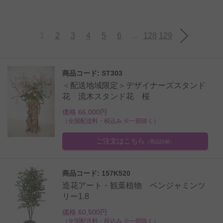
1
2
3
4
5
6
...
128
129
商品コード: ST303
＜配送地域限定＞デザイナーズスタンド
花 流木スタンド花 桜
価格 66,000円
（全国配送料・税込み ※一部除く）
ご注文はこちら
（商品詳細）
商品コード: 157K520
造花アート・観葉植物 ベンジャミンツ
リー1.8
価格 60,500円
（全国配送料・税込み ※一部除く）