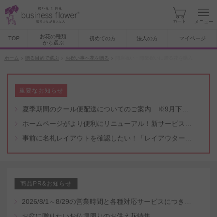
カート
メニュー
お花の種類
TOP
初めての方
法人の方
マイページ
から選ぶ
ホーム
贈る目的で選ぶ
お祝い事へ花を贈る
開店祝い・開業祝いに贈る花を購入
重要なお知らせ
夏季期間のクール便配送についてのご案内 ※9月下旬頃まで
ホームページがより便利にリニューアル！新サービスもスタート（5/8付）
事前に名札レイアウトを確認したい！「レイアウター機能」と「名札・メッセージカード作成無料代行サービス」のご案内
商品PR&お知らせ
2026/8/1～8/29の営業時間と各種対応サービスにつきまして
お盆に贈りたいお仏壇周りのお供え花特集