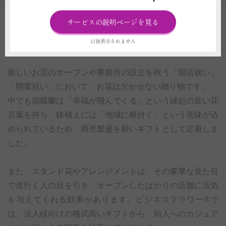
サービスの説明ページを見る
開店祝い・開業祝いに贈る花の選び方とマナー｜
以後表示されません
人気の種類を解説
新しいお店のオープンや事務所の設立を祝う「開店祝い」
「開業祝い」において、お花は欠かせない贈り物です。
中でも胡蝶蘭は「幸福が飛んでくる」という縁起の良い花
言葉を持ち、鉢植えには「地域に根付く」という意味が込
められているため、商売繁盛を願いギフトとして定着しま
した。
また、スタンド花やアレンジメントは、その豪華な見た目
で道行く人の目を引き、オープンしたばかりの店舗に活気
を与えてくれる効果があります。ビジネスフラワー®で
は、法人様向けの格式高いギフトから、知人へのカジュア