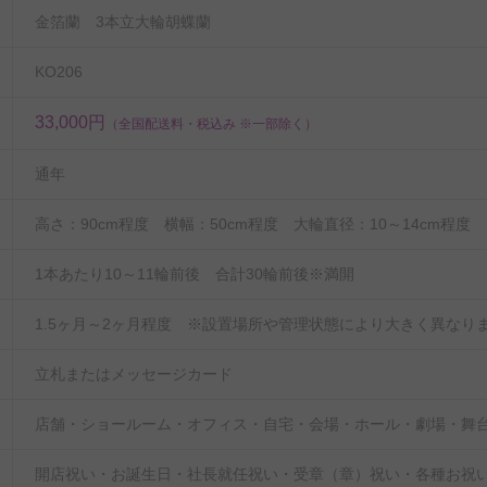
金箔蘭 3本立大輪胡蝶蘭
KO206
33,000円
（全国配送料・税込み ※一部除く）
通年
高さ：90cm程度 横幅：50cm程度 大輪直径：10～14cm程度
1本あたり10～11輪前後 合計30輪前後※満開
1.5ヶ月～2ヶ月程度 ※設置場所や管理状態により大きく異なり
立札またはメッセージカード
店舗・ショールーム・オフィス・自宅・会場・ホール・劇場・舞
開店祝い・お誕生日・社長就任祝い・受章（章）祝い・各種お祝