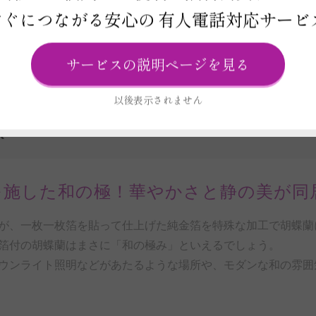
すぐにつながる安心の
有人電話対応サービ
ビス
ード
ラッピング（リボン・包装紙）
電報
サービスの説明ページを見る
以後表示されません
R
を施した和の極！華やかさと静の美が同
が、一枚一枚箔を貼って仕上げた純金箔を特殊な加工で胡蝶蘭
箔付の胡蝶蘭はまさに「和の極み」といえるでしょう。
ウンライト照明などがあたるような場所や、モダンな和の雰囲