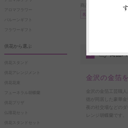
商品に付帯可能なサー
アロマフラワー
名札またはメッセージカ
バルーンギフト
フラワーギフト
供花から選ぶ
商品P
1
供花スタンド
供花アレンジメント
金沢の金箔
供花花束
金沢の金箔工芸職人
フューネラル胡蝶蘭
徳が同居した豪華金
供花プリザ
夜の社交場などのダ
仏壇花セット
レンジ胡蝶蘭です。
供花スタンドセット