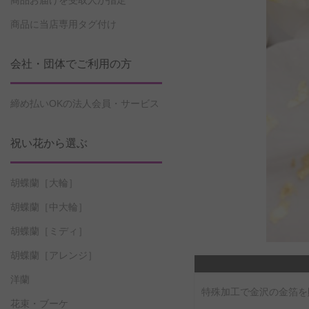
商品お届けを受取人が指定
商品に当店専用タグ付け
会社・団体でご利用の方
締め払いOKの法人会員・サービス
祝い花から選ぶ
胡蝶蘭［大輪］
胡蝶蘭［中大輪］
胡蝶蘭［ミディ］
胡蝶蘭［アレンジ］
洋蘭
特殊加工で金沢の金箔を
花束・ブーケ