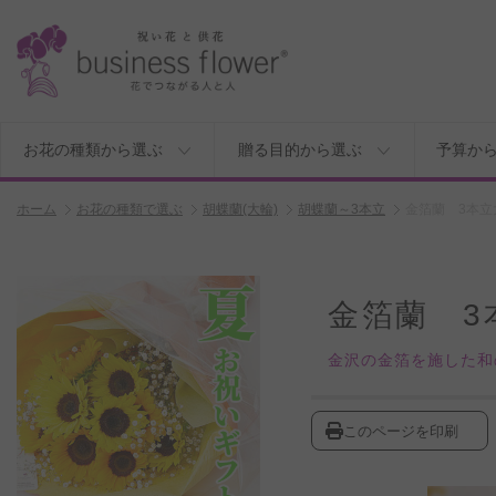
お花の種類から選ぶ
贈る目的から選ぶ
予算か
ホーム
お花の種類で選ぶ
胡蝶蘭(大輪)
胡蝶蘭～3本立
金箔蘭 3本立
金箔蘭 3
金沢の金箔を施した和
このページを印刷