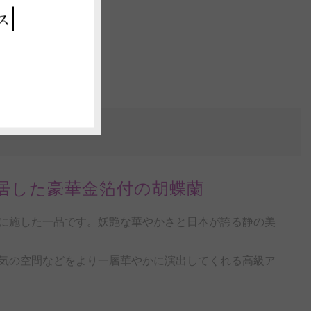
ス
居した豪華金箔付の胡蝶蘭
に施した一品です。妖艶な華やかさと日本が誇る静の美
気の空間などをより一層華やかに演出してくれる高級ア