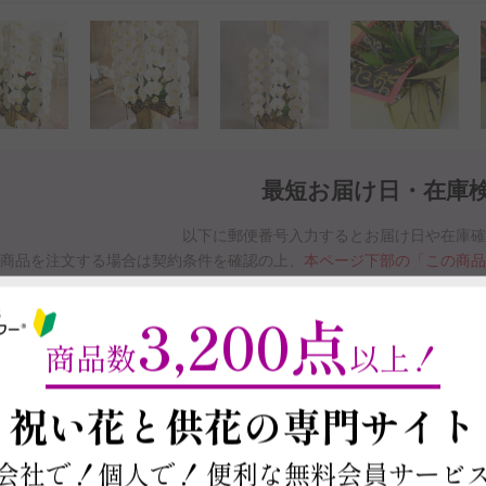
最短お届け日・在庫
以下に郵便番号入力するとお届け日や在庫
商品を注文する場合は契約条件を確認の上、
本ページ下部の「この商
※最短お届け日以降であれば、お届け日をご
3,200点
お届け日と在庫検索について
商品数
以上！
～
祝い花と供花の
専門サイト
この商品の在庫・
お届け日を確
会社で！個人で！
便利な無料会員サービ