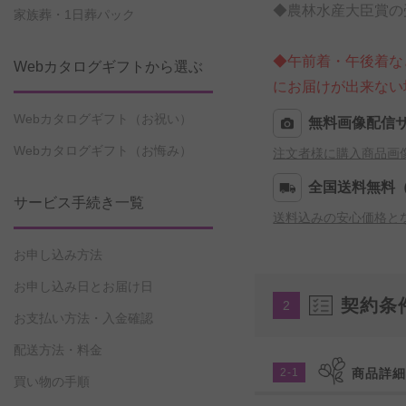
◆農林水産大臣賞の
家族葬・1日葬パック
◆午前着・午後着な
Webカタログギフトから選ぶ
にお届けが出来ない
Webカタログギフト（お祝い）
無料画像配信
Webカタログギフト（お悔み）
注文者様に購入商品画
全国送料無料
サービス手続き一覧
送料込みの安心価格と
お申し込み方法
お申し込み日とお届け日
契約条
2
お支払い方法・入金確認
配送方法・料金
2-1
商品詳
買い物の手順