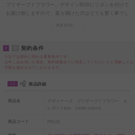
プリザーブドフラワー。デザインBOXにリボンを付けて
お届け致しますので、蓋を開けた方はとても驚く事でし
ょう。
続きを読む
紫系のお花でお仕立てする作品は男性への贈り物、プレ
ゼントとしても人気の商品です。また、エレガントな印
契約条件
2
象の紫色のプリザーブドフラワーは年齢を問わず女性へ
※以下は契約に関わる重要条件です。
お申し込み頂いた場合、契約情報全てに同意していただいたと理解してお
のプレゼントとしてもご好評を頂いておりますので記念
手配を進めさせていただきます。
日や誕生日などのイベントにおすすめの商品です。
商品詳細
2-1
お花は「プリザーブドフラワー」を使用しておりますの
で、長くお楽しみ頂くことが出来るのもこちらも商品の
商品名
デザイナーズ プリザーブドフラワー エ
特徴の一つです。
レガントbox (violet colors)
商品コード
PR131
■BOXはお花を引き立たせる為のデザイナーの工夫で落
ち着いた色合なものを選び使用しております。