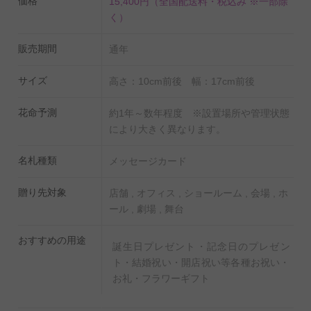
価格
15,400円
（全国配送料・税込み ※一部除
く）
＜デザイナー紹介＞
販売期間
◆デザイナー名：西名 美和子（にしな みわこ）
通年
◆デザイナー略歴：デンマークの有名デザイナー「ニコ
サイズ
高さ：10cm前後 幅：17cm前後
ライ・バーグマン」氏の下でチーフデザイナー・店長を
務めた後独立し、Precient内にプライベート・ラボを設
花命予測
約1年～数年程度 ※設置場所や管理状態
立。株式会社日本カラーデザイン研究所 21期生。
により大きく異なります。
Christian Dior、CHAUMETなど有名ブランド店から、
名札種類
メッセージカード
KIHACHI、フォーシーズンズホテルまで様々な一流店を
飾り、LEE、MORE等のファッション誌にも度々アレン
贈り先対象
店舗 , オフィス , ショールーム , 会場 , ホ
ジを提供した実力派。デザイン大国、北欧デンマークの
ール , 劇場 , 舞台
モダンでリッチなスタイルをベースに、技巧的なデザイ
おすすめの用途
ンのベルギースタイルを取り込んだ独自のアレンジが特
誕生日プレゼント・記念日のプレゼン
ト・結婚祝い・開店祝い等各種お祝い・
徴。特にその色使いには定評がある。
お礼・フラワーギフト