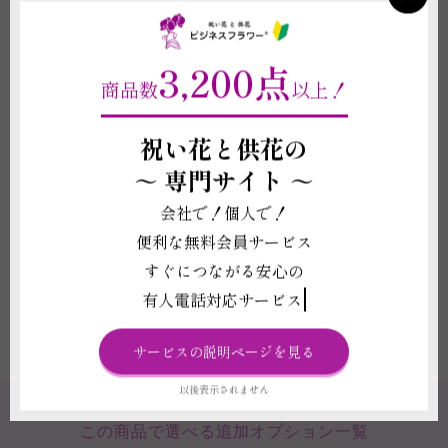
(4)メッセージカードや花器、装飾品などの資材は掲載写真と差異が生じる
場合がございます。
(5)受注制作（オーダー）のため、商品作成後の変更・取り消しを承ること
3,200点
ができません。制作開始後に、万が一ご注文をお取り消しされた場合も代金
商品数
以上！
はご注文者様に全額負担いただきます。
配送に関わる重要な注意事項
祝い花と供花の
(1)平日12:00以降、土曜日12:00以降、及び営業時間外または休業日にいた
～
専門サイト ～
だいたご注文につきましては、翌営業日をもってご注文を承諾したものとさ
せていただきます。
会社で！個人で！
(2)交通事情、天候状況などの免責理由により遅延が発生した場合、当店や
便利な無料会員サービス
配送担当フラワーショップでは一切の責任を負いかねます。尚、遅延が発生
した場合に個別にご連絡することはできません。
すぐにつながる安心の
(3)デザイナーの休業や花の在庫の都合上、お届けまでにかかる日数に変更
有人電話対応サービス
がある場合がございます。お届け日の指定に強いご希望がございましたら必
ずご注文の申し込み前に当店へお電話もしくはチャットサービスよりお問い
合わせください。
サービスの説明ページを見る
以後表示されません
この商品で選べる追加オプション一覧