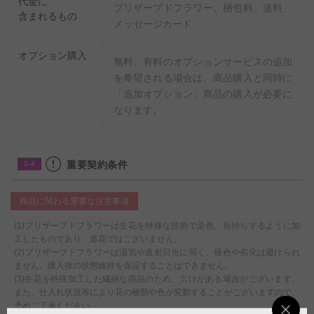
代金に
プリザーブドフラワー、梱包料、送料、
含まれるもの
メッセージカード
オプション購入
無料、有料のオプションサービスの追加
を希望される場合は、商品購入と同時に
「追加オプション」商品の購入が必要に
なります。
重要契約条件
2-4
商品に関わる重要な注意事項
(1)プリザーブドフラワーは生花を特殊な技術で染色、長持ちするように加
工したものであり、造花ではございません。
(2)プリザーブドフラワーは湿気や直射日光に弱く、褪色や劣化は避けられ
ません。購入後の状態維持を保証することはできません。
(3)生花を特殊加工した繊細な商品のため、欠けがある場合がございます。
また、仕入れ状況等により花の種類や色が変動することがございますので、
予めご了承ください。