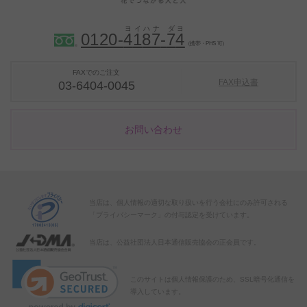
0120-
4
1
8
7
-
7
4
（携帯・PHS 可）
FAXでのご注文
FAX申込書
03-6404-0045
お問い合わせ
当店は、個人情報の適切な取り扱いを行う会社にのみ許可される
「プライバシーマーク」の付与認定を受けています。
当店は、公益社団法人日本通信販売協会の正会員です。
このサイトは個人情報保護のため、SSL暗号化通信を
導入しています。