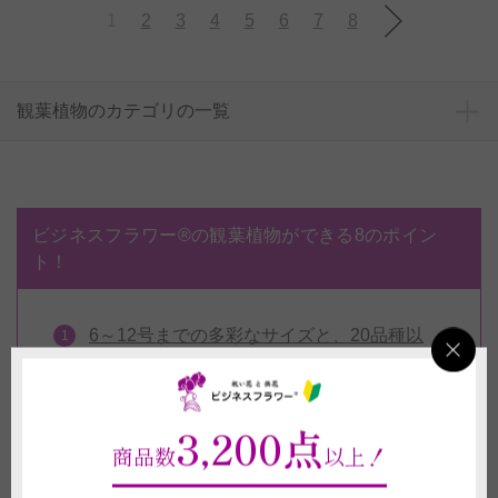
1
2
3
4
5
6
7
8
観葉植物のカテゴリの一覧
ビジネスフラワー®の観葉植物ができる8のポイン
ト！
6～12号までの多彩なサイズと、20品種以
上の豊富なラインナップ
全品に無料で「水やりチェッカー」「専用
3,200点
肥料」がついてくる！
商品数
以上！
インテリアにおすすめのお洒落な鉢もご用
意！