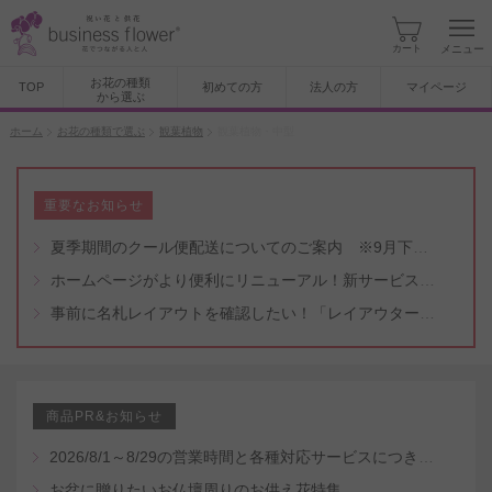
カート
メニュー
お花の種類
TOP
初めての方
法人の方
マイページ
から選ぶ
ホーム
お花の種類で選ぶ
観葉植物
観葉植物・中型
重要なお知らせ
夏季期間のクール便配送についてのご案内 ※9月下旬頃まで
ホームページがより便利にリニューアル！新サービスもスタート（5/8付）
事前に名札レイアウトを確認したい！「レイアウター機能」と「名札・メッセージカード作成無料代行サービス」のご案内
商品PR&お知らせ
2026/8/1～8/29の営業時間と各種対応サービスにつきまして
お盆に贈りたいお仏壇周りのお供え花特集