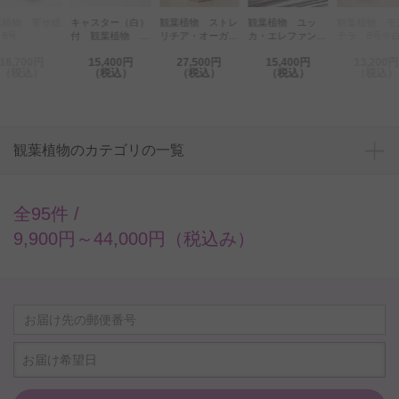
物 寄せ植
キャスター（白）
観葉植物 ストレ
観葉植物 ユッ
観葉植物 モンス
付 観葉植物 パ
リチア・オーガス
カ・エレファンテ
テラ 8号※白角
キラ 8号※白丸
タ 8号 インテ
ィペス 8号※貯
鉢皿付
,700円
15,400円
27,500円
15,400円
13,200円
鉢カバー付【花言
リア鉢カバー
水機能鉢【花言葉
税込）
（税込）
（税込）
（税込）
（税込）
葉カード付】
「Ecological
カード付】
Cube」仕様【高
級感溢れる立札＆
花言葉カード】
観葉植物のカテゴリの一覧
全95件 /
9,900円～44,000円（税込み）
お届け希望日