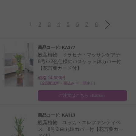
1
2
3
4
5
6
7
8
商品コード: KA177
観葉植物 ドラセナ・マッサンゲアナ
8号※2色仕様のバスケット鉢カバー付
【花言葉カード付】
価格 14,300円
（全国配送料・税込み ※一部除く）
ご注文はこちら
（商品詳細）
商品コード: KA313
観葉植物 ユッカ・エレファンティペ
ス 8号※白丸鉢カバー付【花言葉カー
ド付】