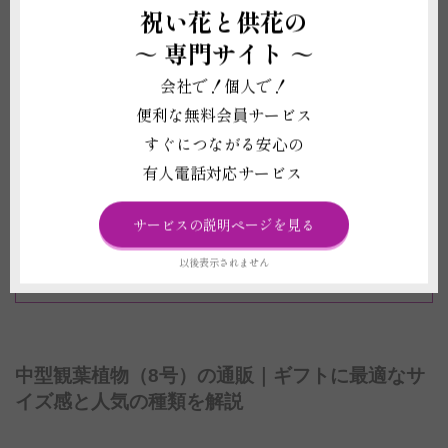
祝い花と供花の
立札（名札）もしくはメッセージカードを
～
専門サイト ～
1枚無料対応
会社で！個人で！
お札は一般的な木目調柄から、季節の柄が
入ったデザイン札までご用意！
便利な無料会員サービス
すぐにつながる安心の
お届けする観葉植物のお写真をお送りいた
します
有人電話対応サービス
電報（祝電・弔電）を1通無料で同封いた
サービスの説明ページを見る
します
当日配送のご相談承ります
以後表示されません
中型観葉植物（8号）の通販｜ギフトに最適なサ
イズ感と人気の種類を解説