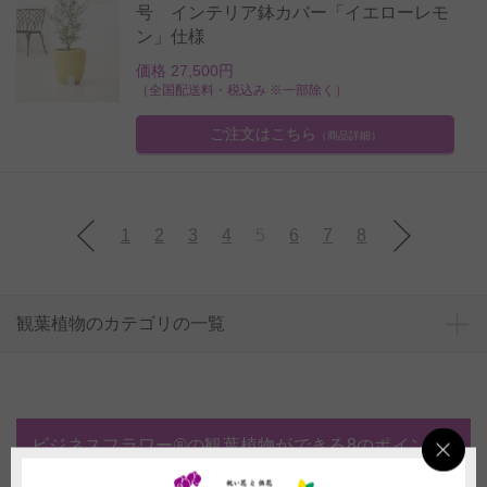
号 インテリア鉢カバー「イエローレモ
ン」仕様
価格 27,500円
（全国配送料・税込み ※一部除く）
ご注文はこちら
（商品詳細）
1
2
3
4
5
6
7
8
観葉植物のカテゴリの一覧
ビジネスフラワー®の観葉植物ができる8のポイン
ト！