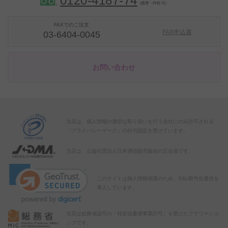
0120-
4
1
8
7
-
7
4
（携帯・PHS 可）
FAXでのご注文
FAX申込書
03-6404-0045
お問い合わせ
当店は、個人情報の適切な取り扱いを行う会社にのみ許可される
「プライバシーマーク」の付与認定を受けています。
当店は、公益社団法人日本通信販売協会の正会員です。
このサイトは個人情報保護のため、SSL暗号化通信を
導入しています。
当店は総務省認可の「特定信書便事業許可」を受けたフラワーショ
ップです。