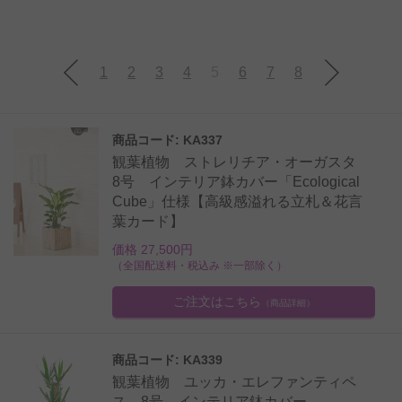
1
2
3
4
5
6
7
8
商品コード: KA337
観葉植物 ストレリチア・オーガスタ
8号 インテリア鉢カバー「Ecological
Cube」仕様【高級感溢れる立札＆花言
葉カード】
価格 27,500円
（全国配送料・税込み ※一部除く）
ご注文はこちら
（商品詳細）
商品コード: KA339
観葉植物 ユッカ・エレファンティペ
ス 8号 インテリア鉢カバー