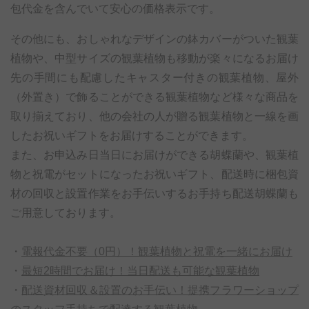
包代金を含んでいて安心の価格表示です。
その他にも、おしゃれなデザインの鉢カバーがついた観葉
植物や、中型サイズの観葉植物も移動が楽々になるお届け
先の手間にも配慮したキャスター付きの観葉植物、屋外
（外置き）で飾ることができる観葉植物など様々な商品を
取り揃えており、他の会社の人が贈る観葉植物と一線を画
したお祝いギフトをお届けすることができます。
また、お申込み日当日にお届けができる胡蝶蘭や、観葉植
物と祝電がセットになったお祝いギフト、配送時に梱包資
材の回収と設置作業をお手伝いするお手持ち配送胡蝶蘭も
ご用意しております。
・
電報代金不要（0円）！観葉植物と祝電を一緒にお届け
・
最短2時間でお届け！当日配送も可能な観葉植物
・
配送資材回収＆設置のお手伝い！提携フラワーショップ