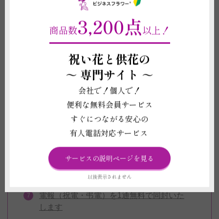
3,200点
6～12号までの多彩なサイズと、20品種以
商品数
以上！
上の豊富なラインナップ
全品に無料で「水やりチェッカー」「専用
祝い花と供花の
肥料」がついてくる！
～
専門サイト ～
インテリアにおすすめのお洒落な鉢もご用
会社で！個人で！
意！
便利な無料会員サービス
立札（名札）もしくはメッセージカードを
すぐにつながる安心の
1枚無料対応
有人電話対応サービス
お札は一般的な木目調柄から、季節の柄が
入ったデザイン札までご用意！
サービスの説明ページを見る
お届けする観葉植物のお写真をお送りいた
以後表示されません
します
電報（祝電・弔電）を1通無料で同封いた
します