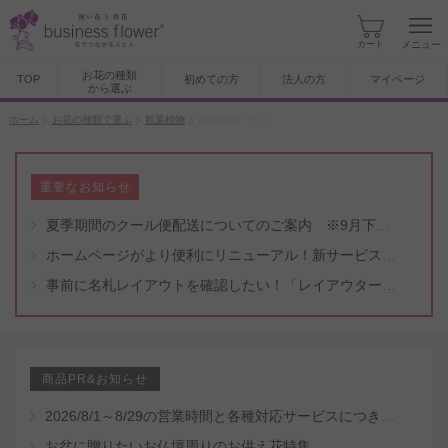
カート
メニュー
お花の種類
TOP
初めての方
法人の方
マイページ
から選ぶ
ホーム
お花の種類で選ぶ
観葉植物
観葉植物・中型
重要なお知らせ
夏季期間のクール便配送についてのご案内 ※9月下旬頃まで
ホームページがより便利にリニューアル！新サービスもスタート（5/8付）
事前に名札レイアウトを確認したい！「レイアウター機能」と「名札・メッセージカード作成無料代行サービス」のご案内
商品PR&お知らせ
2026/8/1～8/29の営業時間と各種対応サービスにつきまして
お盆に贈りたいお仏壇周りのお供え花特集