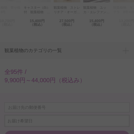
葉植物 寄せ植
キャスター（白）
観葉植物 ストレ
観葉植物 ユッ
観葉植物 モ
8号
付 観葉植物 パ
リチア・オーガス
カ・エレファンテ
テラ 8号※
キラ 8号※白丸
タ 8号 インテ
ィペス 8号※貯
鉢皿付
18,700円
15,400円
27,500円
15,400円
13,200円
鉢カバー付【花言
リア鉢カバー
水機能鉢【花言葉
（税込）
（税込）
（税込）
（税込）
（税込）
葉カード付】
「Ecological
カード付】
Cube」仕様【高
級感溢れる立札＆
花言葉カード】
観葉植物のカテゴリの一覧
全95件 /
9,900円～44,000円（税込み）
お届け希望日