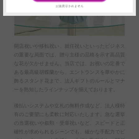
以後表示されません
開店祝いや移転祝い、就任祝いといったビジネス
の重要な局面では、贈り主様の品格を示す高品質
な花が欠かせません。当店では、お祝いの定番で
ある最高級胡蝶蘭から、エントランスを華やかに
飾るスタンド花まで、法人ギフトのルールとマナ
ーを熟知したラインナップを揃えております。
後払いシステムや立札の無料作成など、法人様特
有のご要望にも柔軟に対応いたします。急な選挙
の当選祝いや叙勲・受章祝いなど、スピードと正
確性が求められるシーンでも、確かな手配力でビ