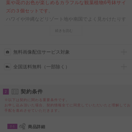
葉や花のお色が楽しめるカラフルな観葉植物6号鉢サイ
ズの３個セットです
。
ハワイや沖縄などリゾート地や南国でよく見かけたりす
るトロピカルムード一杯で、ハート型のかわいい花(苞）
続きを読む
をもつ「アンスリウム」！リゾートホテルやセレモニー
ホールまで会社や店舗の装飾などにも多く用いられてい
る高級観葉植物「グズマニア」などをセットでお届けい
無料画像配信サービス対象
たします。
全国送料無料（一部除く）
◆サイズが小さめのため室内（店内、事務所など）イン
テリアにボリューム感を出す贈り物にするなら、こちら
契約条件
2
の観葉植物の複数セットはおすすめです。
※以下は契約に関わる重要条件です。
お申し込み頂いた場合、契約情報全てに同意していただいたと理解してお
◆水やりチェッカーを無料でプレゼント！
手配を進めさせていただきます。
いつも適当に水をやっているけど本当に大丈夫？という
不安の声にお応えし、
商品詳細
2-1