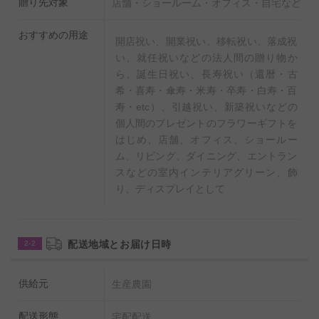
贈り先対象
店舗・ショールーム・オフィス・自宅など
おすすめの用途
開店祝い、開業祝い、移転祝い、落成祝
い、就任祝いなどの法人間の贈り物か
ら、誕生日祝い、長寿祝い（還暦・古
希・喜寿・傘寿・米寿・卒寿・白寿・百
寿・etc）、引越祝い、新築祝いなどの
個人間のプレゼントのフラワーギフトを
はじめ、店舗、オフィス、ショールー
ム、リビング、ダイニング、エントラン
スなどの室内インテリアグリーン、飾
り、ディスプレイとして
配送地域とお届け日時
2-2
供給元
生産農園
配送形態
宅配配送