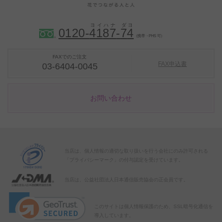
0120-
4
1
8
7
-
7
4
（携帯・PHS 可）
FAXでのご注文
FAX申込書
03-6404-0045
お問い合わせ
当店は、個人情報の適切な取り扱いを行う会社にのみ許可される
「プライバシーマーク」の付与認定を受けています。
当店は、公益社団法人日本通信販売協会の正会員です。
このサイトは個人情報保護のため、SSL暗号化通信を
導入しています。