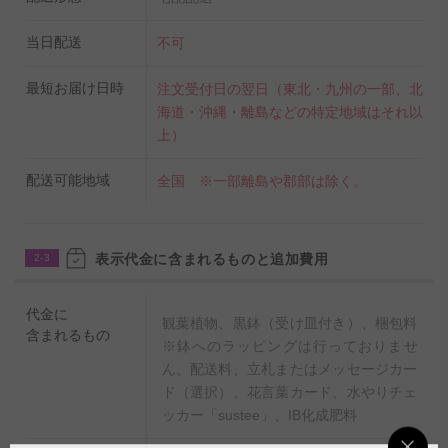
当日配送
不可
最短お届け日時
注文受付日の翌日（東北・九州の一部、北
海道・沖縄・離島などの特定地域はそれ以
上）
配送可能地域
全国 ※一部離島や郡部は除く。
表示代金に含まれるものと追加費用
2-3
代金に
観葉植物、黒鉢（受け皿付き）、梱包料
含まれるもの
※鉢へのラッピングは行っておりませ
ん、配送料、立札またはメッセージカー
ド（選択）、花言葉カード、水やりチェ
ッカー「sustee」、IB化成肥料