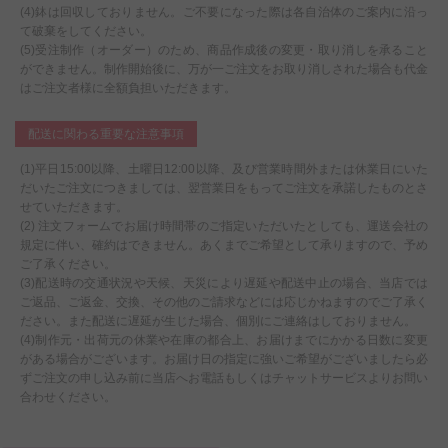
(4)鉢は回収しておりません。ご不要になった際は各自治体のご案内に沿っ
て破棄をしてください。
(5)受注制作（オーダー）のため、商品作成後の変更・取り消しを承ること
ができません。制作開始後に、万が一ご注文をお取り消しされた場合も代金
はご注文者様に全額負担いただきます。
配送に関わる重要な注意事項
(1)平日15:00以降、土曜日12:00以降、及び営業時間外または休業日にいた
だいたご注文につきましては、翌営業日をもってご注文を承諾したものとさ
せていただきます。
(2) 注文フォームでお届け時間帯のご指定いただいたとしても、運送会社の
規定に伴い、確約はできません。あくまでご希望として承りますので、予め
ご了承ください。
(3)配送時の交通状況や天候、天災により遅延や配送中止の場合、当店では
ご返品、ご返金、交換、その他のご請求などには応じかねますのでご了承く
ださい。また配送に遅延が生じた場合、個別にご連絡はしておりません。
(4)制作元・出荷元の休業や在庫の都合上、お届けまでにかかる日数に変更
がある場合がございます。お届け日の指定に強いご希望がございましたら必
ずご注文の申し込み前に当店へお電話もしくはチャットサービスよりお問い
合わせください。