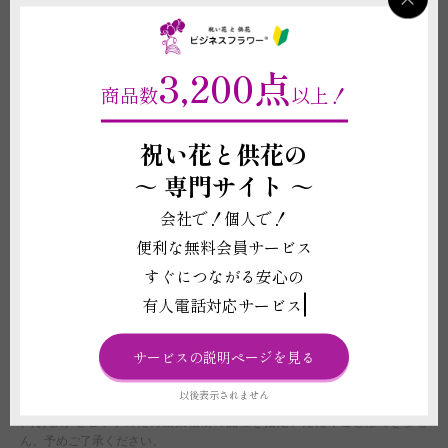
オプション購入
オプションサービスをご希望の場合は、
商品購入の際に「追加オプション」の欄
から同時購入が必要になります。
3,200点
商品数
以上！
祝い花と供花の
重要契約条件
2-4
～
専門サイト ～
商品に関わる重要な注意事項
会社で！個人で！
(1)植物は形状や色合いが個々で異なります。色あい、デザイン、ボリュー
便利な無料会員サービス
ム感などは仕入れ状況により掲載写真と差異が生じることがございます。ま
た、札やメッセージカード、花器等、商品代金に含まれるものに記載されて
すぐにつながる安心の
いる資材の形状や素材等は掲載イメージ写真と異なる場合がございます。こ
有人電話対応サービス
れらイメージ写真と現物との違いを理由とする返品、返金、交換、その他の
請求などには応じかねますので予めご了承ください。
(2)お届け先の気温が0度を下回る場合、また、30度を超える場合は、配送中
サービスの説明ページを見る
に植物が気温の影響で傷む可能性があるため、お申し込みをお受けできない
ことがございます。強いご希望がございましたら、気温による品質への影響
以後表示されません
に責任が持てないことをご了承の上で配送手配をいたします。
(3)おまかせセットのため観葉植物の品種を指定いただくことはできませ
ん。予めご了承ください。