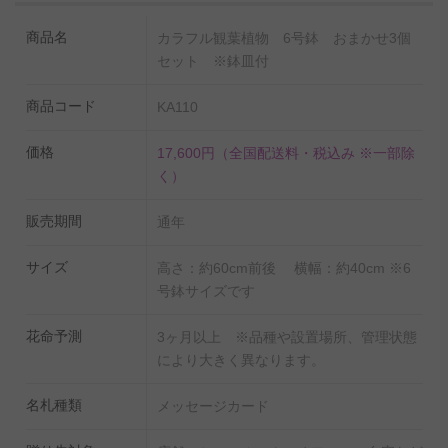
タイミングが一目でわかる水やりチェッカー「sustee」
を同封しております。
商品名
カラフル観葉植物 6号鉢 おまかせ3個
セット ※鉢皿付
使い方は鉢に挿すだけ。お届け先様にお手間はお掛けい
たしません。
商品コード
KA110
価格
17,600円
（全国配送料・税込み ※一部除
く）
販売期間
通年
◆置くだけ簡単！肥料を無料でプレゼント！
生産農家でも使われているIB化成肥料をお付けいたしま
サイズ
高さ：約60cm前後 横幅：約40cm ※6
す。
号鉢サイズです
土の上に置くだけで、土を掘るなどの面倒な作業は必要
花命予測
3ヶ月以上 ※品種や設置場所、管理状態
ございません。
により大きく異なります。
名札種類
メッセージカード