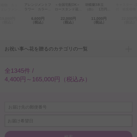
アレンジメントフ
胡蝶蘭3本立
キャスター（
＜全国宅配OK＞
葉植物 ユッ
ラワー カラー
（白） 1万円コ
付 観葉植物
ロースタンド花
・エレファンテ
（白）Sサイズ
ース（18～21輪
キラ 10号※
一段おまかせ 2
ス 10号※バ
19,800円
6,600円
22,000円
11,000円
22,000円
程度）
鉢皿付【花言
万円コース
ケット鉢カバー
（税込）
（税込）
（税込）
（税込）
（税込）
ード付】
【花言葉カード
】
お祝い事へ花を贈るのカテゴリの一覧
全1345件 /
4,400円～165,000円（税込み）
お届け希望日
検索