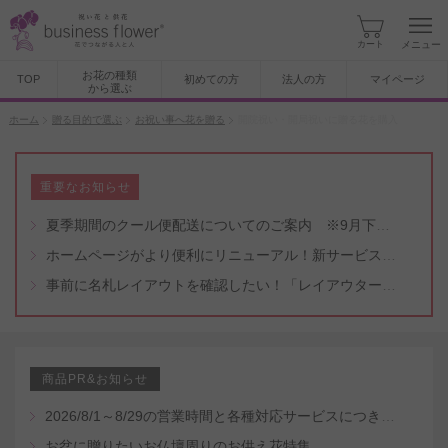
カート
メニュー
お花の種類
TOP
初めての方
法人の方
マイページ
から選ぶ
ホーム
贈る目的で選ぶ
お祝い事へ花を贈る
開院祝い・開局祝いに贈る花を購入
重要なお知らせ
夏季期間のクール便配送についてのご案内 ※9月下旬頃まで
ホームページがより便利にリニューアル！新サービスもスタート（5/8付）
事前に名札レイアウトを確認したい！「レイアウター機能」と「名札・メッセージカード作成無料代行サービス」のご案内
商品PR&お知らせ
2026/8/1～8/29の営業時間と各種対応サービスにつきまして
お盆に贈りたいお仏壇周りのお供え花特集