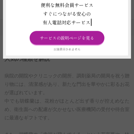
1
2
3
4
5
6
...
112
113
便利な無料会員サービス
すぐにつながる安心の
有人電話対応サービス
お祝い事へ花を贈るのカテゴリの一覧
サービスの説明ページを見る
以後表示されません
開院祝い・開局祝いに贈る花の選び方とマナー｜
人気の種類を解説
病院の開院やクリニックの開所、調剤薬局の開局を祝う贈
り物には、清潔感があり、新たな門出を華やかに彩るお花
が選ばれています。
中でも胡蝶蘭は、花粉がほとんど出ず香りが控えめなた
め、衛生面への配慮が欠かせない医療機関の受付や待合室
に最適なギフトです。