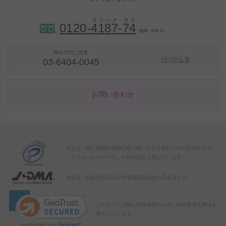
0120-
4
1
8
7
-
7
4
（携帯・PHS 可）
FAXでのご注文
FAX申込書
03-6404-0045
お問い合わせ
当店は、個人情報の適切な取り扱いを行う会社にのみ許可される
「プライバシーマーク」の付与認定を受けています。
当店は、公益社団法人日本通信販売協会の正会員です。
このサイトは個人情報保護のため、SSL暗号化通信を
導入しています。