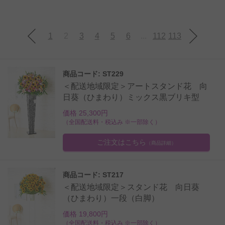
1
2
3
4
5
6
...
112
113
商品コード: ST229
＜配送地域限定＞アートスタンド花 向
日葵（ひまわり）ミックス黒ブリキ型
価格 25,300円
（全国配送料・税込み ※一部除く）
ご注文はこちら
（商品詳細）
商品コード: ST217
＜配送地域限定＞スタンド花 向日葵
（ひまわり）一段（白脚）
価格 19,800円
（全国配送料・税込み ※一部除く）