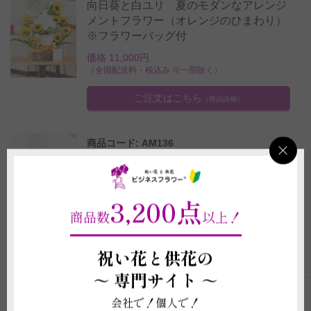
向日葵と白ユリ 夏のモダンなアレンジ
メントフラワー（オレンジのひまわり）
※フラワーバッグ付
価格 11,000円
（全国配送料・税込み ※一部除く）
ご注文はこちら
（商品詳細）
商品コード: AM136
向日葵 夏のモダンなアレンジメントフ
ラワー（黄色のひまわり）※フラワーバ
ッグ付
3,200点
価格 6,600円
商品数
以上！
（全国配送料・税込み ※一部除く）
祝い花と供花の
ご注文はこちら
（商品詳細）
～
専門サイト ～
会社で！個人で！