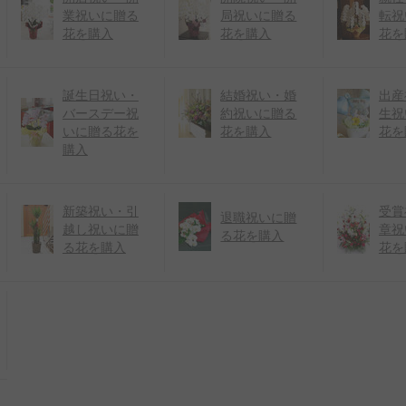
業祝いに贈る
局祝いに贈る
転祝
花を購入
花を購入
花を
誕生日祝い・
結婚祝い・婚
出産
バースデー祝
約祝いに贈る
生祝
いに贈る花を
花を購入
花を
購入
新築祝い・引
受賞
退職祝いに贈
越し祝いに贈
章祝
る花を購入
る花を購入
花を