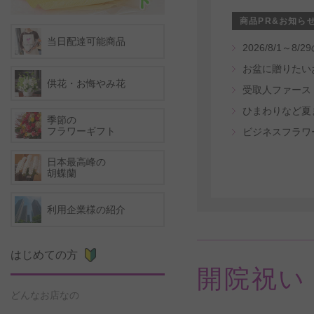
商品PR&お知ら
当日配達可能商品
2026/8/1
お盆に贈りたい
供花・お悔やみ花
ひまわりなど夏
季節の
フラワーギフト
ビジネスフラワ
日本最高峰の
胡蝶蘭
利用企業様の紹介
はじめての方
開院祝い
どんなお店なの