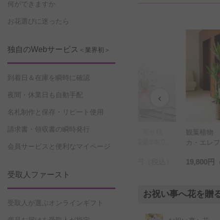
何ができますか
お花選びに迷ったら
独自のWebサービス
＜業界初＞
到着日＆在庫を瞬時に確認
夜間・休業日も自動手配
‹
名札制作と保存・リピート使用
請求書・領収書の瞬時発行
ー（黒）
胡蝶蘭 寄せ植
アレンジ
観葉植物 ユッ
植物 パ
え 胡蝶蘭3本立
ラワー 
カ・エレファンテ
会員サービスと便利なマイページ
0号※黒丸
（リップ）とおま
（白）Sサ
ィペス 10号※バ
円
（税込）
22,000円
（税込）
19,800円
（税込）
6,600円
（
花言葉カ
かせ観葉植物
スケット鉢カバー
付【花言葉カード
受取人ファースト
付】
お祝い事へ花を贈
受取人が選ぶオンラインギフト