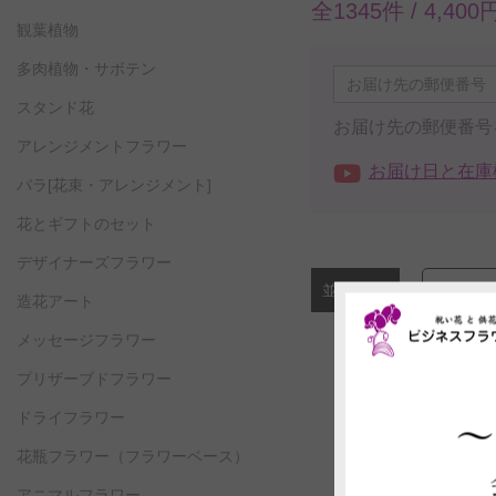
全1345件 /
4,40
観葉植物
多肉植物・サボテン
スタンド花
お届け先の郵便番号
アレンジメントフラワー
お届け日と在庫
バラ[花束・アレンジメント]
花とギフトのセット
デザイナーズフラワー
並びかえ
造花アート
メッセージフラワー
プリザーブドフラワー
ドライフラワー
花瓶フラワー
（フラワーベース）
アニマルフラワー