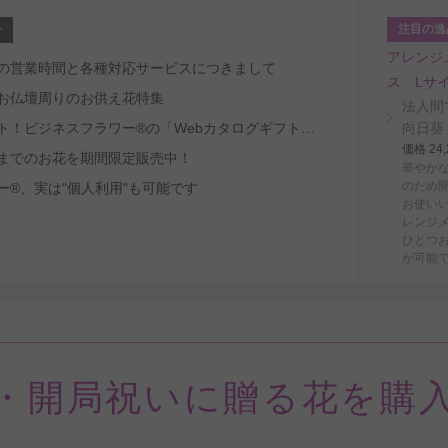
注目の逸
せ
アレンジ
～8/29の営業時間と各種対応サービスにつきまして
ス Lサ
お仏壇周りのお供え花特集
法人間
受取人ファースト！ビジネスフラワー®の「Webカタログギフトサービス」
向日葵
価格 2
までのお花を期間限定販売中！
華やか
のため
ー®、実は"個人利用"も可能です
お使い
レンジ
ひとつ
が可能
・開局祝いに贈る花を購