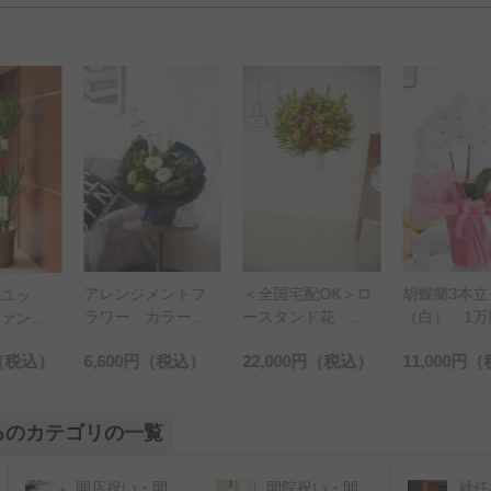
メントフ
胡蝶蘭3本立
キャスター
＜全国宅配OK＞ロ
カラー
（白） 1万円コー
付 観葉植
ースタンド花 一
イズ
ス（18～21輪程
キラ 10号
段おまかせ 2万円
税込）
22,000円
（税込）
11,000円
（税込）
22,000円
（
度）
鉢皿付【花
コース
ード付】
るのカテゴリの一覧
開店祝い・開
開院祝い・開
就任