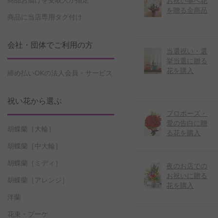
商品お届けを受取人が指定
お祝い事へ花
を贈る全商品
商品に当店専用タグ付け
会社・団体でご利用の方
当選祝い・選
挙当選に贈る
花を購入
締め払いOKの法人会員・サービス
祝い花から選ぶ
プロポーズ・
愛の告白に贈
胡蝶蘭［大輪］
る花を購入
胡蝶蘭［中大輪］
胡蝶蘭［ミディ］
夜のお店での
お祝いに贈る
胡蝶蘭［アレンジ］
花を購入
洋蘭
花束・ブーケ