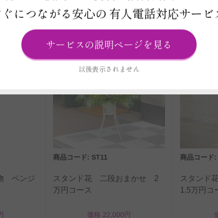
すぐにつながる安心の
有人電話対応サービ
サービスの説明ページを見る
以後表示されません
商品コード: ST11
商品コード: 
物 ベンジ
スタンド花 二段おまかせ 2
スタンド
万円コース
1.5万円コ
円
価格 22,000円