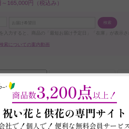
0円～165,000円（税込み）
検索
お届け希望日
を入力すると、商品の「最短お届け予定日」「在庫」が表示さ
検索についての案内動画
おすすめ順
価格の安い順
3,200点
商品数
以上！
1
2
3
4
5
6
...
112
～
祝い花と供花の
専門サイト
会社で！個人で！
便利な無料会員サービ