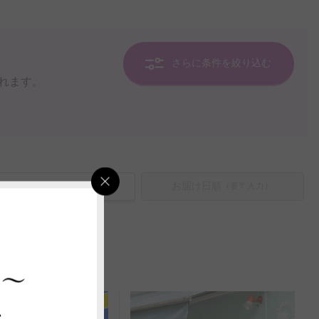
さらに条件を絞り込む
れます。
価格の高い順
お届け日順
（要〒入力）
113
 ～
ス