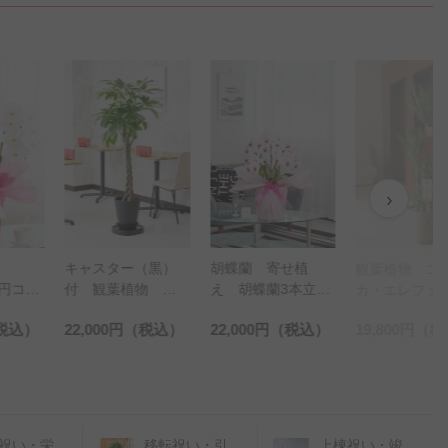
›
（黒）
胡蝶蘭 寄せ植
アレンジメン
観葉植物 ユッ
物 パ
え 胡蝶蘭3本立
ラワー カラ
カ・エレファンテ
※黒丸
（リップ）とおま
（白）Sサイ
ィペス 10号※バ
税込）
22,000円
（税込）
19,800円
（税込）
6,600円
（税
言葉カ
かせ観葉植物
スケット鉢カバー
付【花言葉カード
付】
祝い・栄
移転祝い・引
上棟祝い・竣