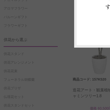
アロマフラワー
バルーンギフト
フラワーギフト
供花から選ぶ
供花スタンド
供花アレンジメント
供花花束
商品コード: 157K520
フューネラル胡蝶蘭
供花プリザ
造花アート・観葉植
ャミンツリー1.8
仏壇花セット
供花スタンドセット
価格 60,500