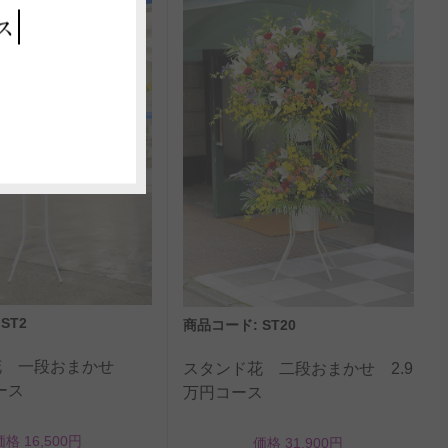
ス
ST2
商品コード: ST20
花 一段おまかせ
スタンド花 二段おまかせ 2.9
ース
万円コース
価格 16,500円
価格 31,900円