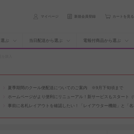
マイページ
新規会員登録
カートを見る
ら選ぶ
当日配送から選ぶ
電報付商品から選ぶ
花を購入
夏季期間のクール便配送についてのご案内 ※9月下旬頃まで
ホームページがより便利にリニューアル！新サービスもスタート（5
事前に名札レイアウトを確認したい！「レイアウター機能」と「名