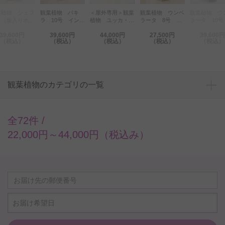
葉植物 シェフ
観葉植物 パキ
＜屋外専用＞観葉
観葉植物 ウンベ
観葉植物 ウ
ラ（斑入りホン
ラ 10号 インテ
植物 ユッカ・ロ
ラータ 8号 イ
ラータ 10号
） 10号 イ
リア鉢カバー「フ
ストラータ 8
ンテリア鉢カバー
ンテリア鉢カ
39,600円
39,600円
44,000円
27,500円
39,600円
テリア鉢カバー
ァイバークレイホ
号 インテリア鉢
「Ecological
「ラグジュア
（税込）
（税込）
（税込）
（税込）
（税込）
ファイバークレ
ワイトポッド」仕
カバー「イエロー
Cube」仕様【高
ブラックエッ
グレーポッド」
様【高級感溢れる
レモン」仕様
級感溢れる立札＆
仕様【高級感
様【高級感溢れ
立札＆花言葉カー
花言葉カード】
る立札＆花言
立札＆花言葉カ
ド】
ード】
ド】
観葉植物のカテゴリの一覧
全72件 /
22,000円～44,000円（税込み）
お届け希望日