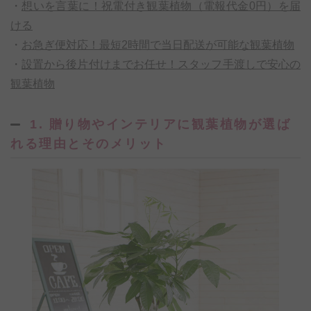
・
想いを言葉に！祝電付き観葉植物（電報代金0円）を届
ける
・
お急ぎ便対応！最短2時間で当日配送が可能な観葉植物
・
設置から後片付けまでお任せ！スタッフ手渡しで安心の
観葉植物
1. 贈り物やインテリアに観葉植物が選ば
れる理由とそのメリット