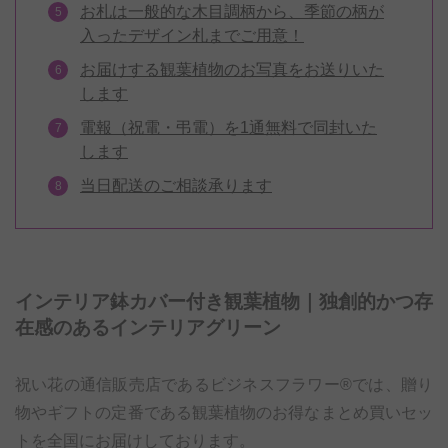
お札は一般的な木目調柄から、季節の柄が
入ったデザイン札までご用意！
お届けする観葉植物のお写真をお送りいた
します
電報（祝電・弔電）を1通無料で同封いた
します
当日配送のご相談承ります
インテリア鉢カバー付き観葉植物｜独創的かつ存
在感のあるインテリアグリーン
祝い花の通信販売店であるビジネスフラワー®では、贈り
物やギフトの定番である観葉植物のお得なまとめ買いセッ
トを全国にお届けしております。