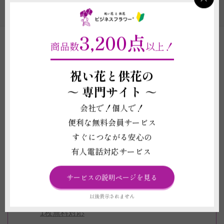
観葉植物のカテゴリの一覧
3,200点
商品数
以上！
ビジネスフラワー®の観葉植物ができる8のポイン
祝い花と供花の
ト！
～
専門サイト ～
会社で！個人で！
6～12号までの多彩なサイズと、20品種以
便利な無料会員サービス
上の豊富なラインナップ
すぐにつながる安心の
全品に無料で「水やりチェッカー」「専用
有人電話対応サービス
肥料」がついてくる！
インテリアにおすすめのお洒落な鉢もご用
サービスの説明ページを見る
意！
以後表示されません
立札（名札）もしくはメッセージカードを
1枚無料対応