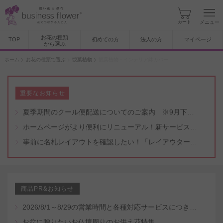
カート
メニュー
お花の種類
TOP
初めての方
法人の方
マイページ
から選ぶ
ホーム
お花の種類で選ぶ
観葉植物
観葉植物・インテリア鉢カバー
重要なお知らせ
夏季期間のクール便配送についてのご案内 ※9月下旬頃まで
ホームページがより便利にリニューアル！新サービスもスタート（5/8付）
事前に名札レイアウトを確認したい！「レイアウター機能」と「名札・メッセージカード作成無料代行サービス」のご案内
商品PR&お知らせ
2026/8/1～8/29の営業時間と各種対応サービスにつきまして
お盆に贈りたいお仏壇周りのお供え花特集