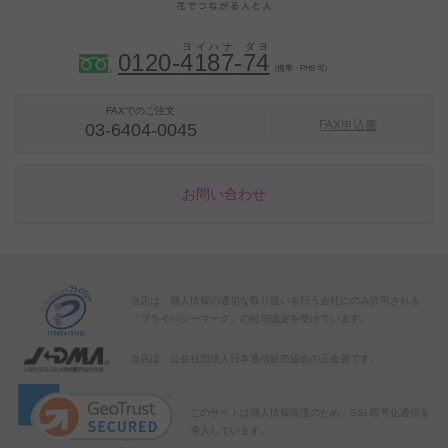
0120-
4
1
8
7
-
7
4
（携帯・PHS 可）
FAXでのご注文
FAX申込書
03-6404-0045
お問い合わせ
当店は、個人情報の適切な取り扱いを行う会社にのみ許可される
「プライバシーマーク」の付与認定を受けています。
当店は、公益社団法人日本通信販売協会の正会員です。
このサイトは個人情報保護のため、SSL暗号化通信を
導入しています。