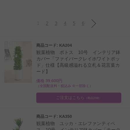
1
2
3
4
5
6
商品コード: KA204
観葉植物 ポトス 10号 インテリア鉢
カバー「ファイバークレイホワイトポッ
ド」仕様【高級感溢れる立札＆花言葉カ
ード】
価格 39,600円
（全国配送料・税込み ※一部除く）
ご注文はこちら
（商品詳細）
商品コード: KA350
観葉植物 ユッカ・エレファンティペ
ス 10号 インテリア鉢カバー「チーク