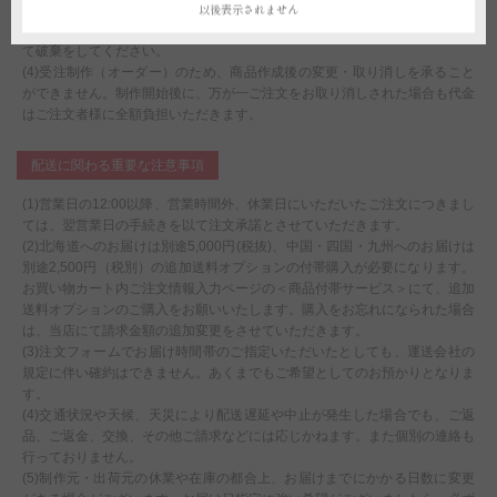
以後表示されません
に責任が持てないことをご了承の上で配送手配をいたします。
(3)鉢は回収しておりません。ご不要になった際は各自治体のご案内に沿っ
て破棄をしてください。
(4)受注制作（オーダー）のため、商品作成後の変更・取り消しを承ること
ができません。制作開始後に、万が一ご注文をお取り消しされた場合も代金
はご注文者様に全額負担いただきます。
配送に関わる重要な注意事項
(1)営業日の12:00以降、営業時間外、休業日にいただいたご注文につきまし
ては、翌営業日の手続きを以て注文承諾とさせていただきます。
(2)北海道へのお届けは別途5,000円(税抜)、中国・四国・九州へのお届けは
別途2,500円（税別）の追加送料オプションの付帯購入が必要になります。
お買い物カート内ご注文情報入力ページの＜商品付帯サービス＞にて、追加
送料オプションのご購入をお願いいたします。購入をお忘れになられた場合
は、当店にて請求金額の追加変更をさせていただきます。
(3)注文フォームでお届け時間帯のご指定いただいたとしても、運送会社の
規定に伴い確約はできません。あくまでもご希望としてのお預かりとなりま
す。
(4)交通状況や天候、天災により配送遅延や中止が発生した場合でも、ご返
品、ご返金、交換、その他ご請求などには応じかねます。また個別の連絡も
行っておりません。
(5)制作元・出荷元の休業や在庫の都合上、お届けまでにかかる日数に変更