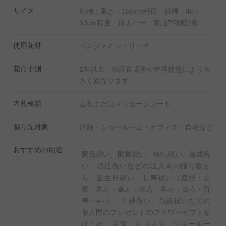
法人・個人の用途を問わぬ贈り物として人気の観葉植物
サイズ
植物：高さ：150cm程度 横幅：40～
60cm程度 鉢カバー：商品PR欄記載
です。
※樹冠2つ確約の商品となりますが、樹形をお約束して
使用花材
ベンジャミン・リッチ
いる訳ではございません。
花命予測
1年以上 ※設置場所や管理状態により大
◆水やりチェッカーを無料でプレゼント！
きく異なります。
いつも適当に水をやっているけど本当に大丈夫？という
名札種類
立札またはメッセージカード
不安の声にお応えし、
タイミングが一目でわかる水やりチェッカー「sustee」
贈り先対象
店舗・ショールーム・オフィス・自宅など
を同封しております。
おすすめの用途
使い方は鉢に挿すだけ。お届け先様にお手間はお掛けい
開店祝い、開業祝い、移転祝い、落成祝
たしません。
い、就任祝いなどの法人間の贈り物か
ら、誕生日祝い、長寿祝い（還暦・古
希・喜寿・傘寿・米寿・卒寿・白寿・百
寿・etc）、引越祝い、新築祝いなどの
個人間のプレゼントのフラワーギフトを
はじめ、店舗、オフィス、ショールー