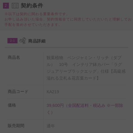
契約条件
ィス、スタイリッシュなショップ、自宅リビングなど、
2
様々な室内空間のインテリアとして飾っていただきた
※以下は契約に関わる重要条件です。
お申し込み頂いた場合、契約情報全てに同意していただいたと理解してお
い、魅力的なデザインの鉢カバーと観葉植物のセット商
手配を進めさせていただきます。
品です。
商品詳細
2-1
◆統一デザインの「立札（メッセージカード）」＆「花
言葉カード」
商品名
観葉植物 ベンジャミン・リッチ（ダブ
高級感を演出するデザイン入りの立札（またはメッセー
ル） 10号 インテリア鉢カバー「ラグ
ジュアリーブラックエッグ」仕様【高級感
ジカードとの選択可）と、植物の花言葉が記されたカー
溢れる立札＆花言葉カード】
ドが付いています。
商品コード
KA219
◆「ベンジャミン・リッチ（ダブル）」とは？
インドから東南アジア地域原産のゴムの木の仲間で、小
価格
39,600円
（全国配送料・税込み ※一部除
く）
振りで鮮やかな緑の葉をつける人気の観葉植物です。
ベンジャミン・リッチ（ダブル）は開店祝い、開業祝
販売期間
通年
い、移転祝いをはじめ、新築祝いや、インテリアなど、