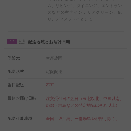
◆置くだけ簡単！肥料を無料でプレゼント！
ム、リビング、ダイニング、エントラン
スなどの室内インテリアグリーン、飾
生産農家でも使われているIB化成肥料をお付けいたしま
り、ディスプレイとして
す。
土の上に置くだけで、土を掘るなどの面倒な作業は必要
ございません。
配送地域とお届け日時
2-2
◆インテリア鉢カバー「ラグジュアリーブラックエッ
供給元
生産農園
グ」
外寸：MAXφ：43 高さ：50cm 底面φ：28
配送形態
宅配配送
内寸：口径φ：38.5 高さ：49cm 底面φ：26
当日配送
不可
重量：4.70kg
容量：38.9L
最短お届け日時
注文受付日の翌日（東北以北、中国以南、
素材：ポリストーン製
郡部・離島などの特定地域はそれ以上）
配送可能地域
全国 ※沖縄、一部離島や郡部は除く。