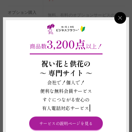
オプション購入
無料、有料のオプションサービスの追加
を希望される場合は、商品購入と同時に
「商品付帯サービス」の購入が必要にな
ります。
3,200点
商品数
以上！
重要契約条件
2-4
祝い花と供花の
～
専門サイト ～
商品に関わる重要な注意事項
会社で！個人で！
(1)植物は形状や色合いが個々で異なります。デザイン、ボリューム感など
便利な無料会員サービス
は仕入れ状況により掲載写真と差異が生じることがございます。また、札や
メッセージカード、鉢等、商品代金に含まれるものに記載されている資材の
すぐにつながる安心の
形状や素材等は掲載イメージ写真と差異がある場合がございます。これらイ
メージ写真と現物との違いを理由とする返品、返金、交換、その他の請求な
有人電話対応サービス
どには応じかねますので予めご了承ください。
(2)お届け先の気温が0度を下回る場合、また、30度を超える場合は、配送中
サービスの説明ページを見る
に植物が気温の影響で傷む可能性があるため、お申し込みをお受けできない
ことがございます。強いご希望がございましたら、気温による品質への影響