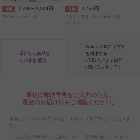
2,200～2,200円
2,750円
有料
有料
有料
3D立体メッセージ札
【中国・四国・九州】追加送料
【北海
2,500円
Webカタログギフト
選択した商品を
を利用する
そのまま 購入
（受取人による商品、
お届け日が指定可）
最初に郵便番号をご入力のうえ、
最短のお届け日をご確認ください。
最短お届け日以降であれば、お届け日をご指定いただけま
す。
※ご注文は24時間承っておりますが、営業時間外にいただい