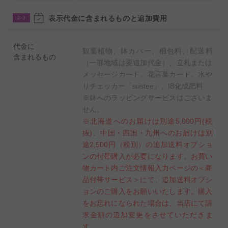
表示代金に含まれるものと追加費用
2-3
代金に
観葉植物、鉢カバー、梱包料、配送料
含まれるもの
（一部地域は要追加代金）、立札または
メッセージカード、花言葉カード、水や
りチェッカー「sustee」、IB化成肥料
※鉢へのラッピングサービスはございま
せん。
※北海道へのお届けは別途5,000円(税
抜)、中国・四国・九州へのお届けは別
途2,500円（税別）の追加送料オプショ
ンの付帯購入が必要になります。お買い
物カート内ご注文情報入力ページの＜商
品付帯サービス＞にて、追加送料オプシ
ョンのご購入をお願いいたします。購入
をお忘れになられた場合は、当店にて請
求金額の追加変更をさせていただきま
す。