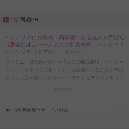
商品PR
1
インテリアにお薦め！高級感のある丸みを帯びた
お洒落な鉢カバーと人気の観葉植物「ベンジャミ
ン・リッチ（ダブル）」のセット
青々と生い茂る葉が爽やかで人気の観葉植物「ベンジャ
ミン・リッチ（ダブル）」と、高級感のある丸みを帯び
たフォルムが美しい鉢カバー「ラグジュアリーブラック
エッグ」をセットにした商品を生産農園より直送しま
続きを読む
す。
また、お祝いの贈り物に相応しい装飾オプションとし
て、
無料画像配信サービス対象
統一のデザインで高級感を演出するオリジナル立札
と花言葉カード
をお付けしております。
お客様をお迎えするエントランス、今風のお洒落なオフ