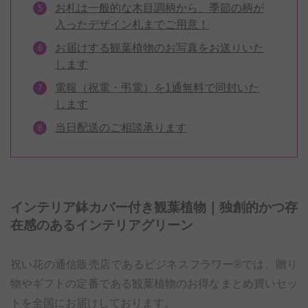
お札は一般的な木目調柄から、季節の柄が
入ったデザイン札までご用意！
お届けする観葉植物のお写真をお送りいた
します
電報（祝電・弔電）を1通無料で同封いた
します
当日配送のご相談承ります
インテリア鉢カバー付き観葉植物｜独創的かつ存
在感のあるインテリアグリーン
祝い花の通信販売店であるビジネスフラワー®では、贈り
物やギフトの定番である観葉植物のお得なまとめ買いセッ
トを全国にお届けしております。