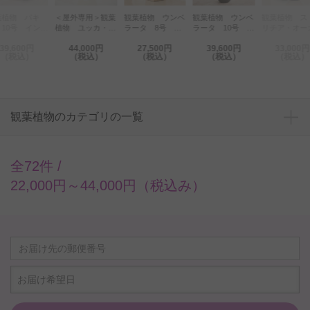
葉植物 パキ
＜屋外専用＞観葉
観葉植物 ウンベ
観葉植物 ウンベ
観葉植物 ス
10号 インテ
植物 ユッカ・ロ
ラータ 8号 イ
ラータ 10号 イ
リチア・オー
ア鉢カバー「フ
ストラータ 8
ンテリア鉢カバー
ンテリア鉢カバー
タ 8号 イ
39,600円
44,000円
27,500円
39,600円
33,000円
イバークレイホ
号 インテリア鉢
「Ecological
「ラグジュアリー
リア鉢カバー
（税込）
（税込）
（税込）
（税込）
（税込）
イトポッド」仕
カバー「イエロー
Cube」仕様【高
ブラックエッグ」
ラックツート
【高級感溢れる
レモン」仕様
級感溢れる立札＆
仕様【高級感溢れ
仕様【高級感
札＆花言葉カー
花言葉カード】
る立札＆花言葉カ
る立札＆花言
】
ード】
ード】
観葉植物のカテゴリの一覧
全72件 /
22,000円～44,000円（税込み）
お届け希望日