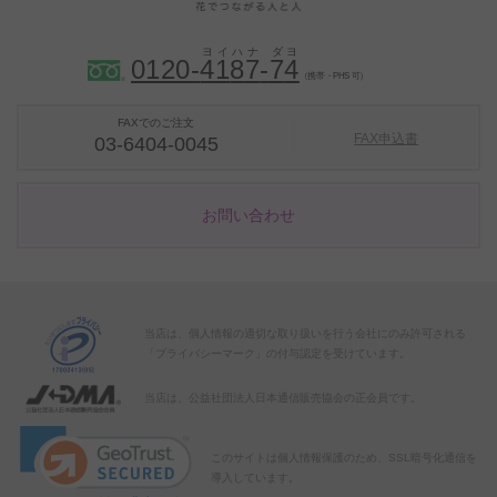
0120-
4
1
8
7
-
7
4
（携帯・PHS 可）
FAXでのご注文
FAX申込書
03-6404-0045
お問い合わせ
当店は、個人情報の適切な取り扱いを行う会社にのみ許可される
「プライバシーマーク」の付与認定を受けています。
当店は、公益社団法人日本通信販売協会の正会員です。
このサイトは個人情報保護のため、SSL暗号化通信を
導入しています。