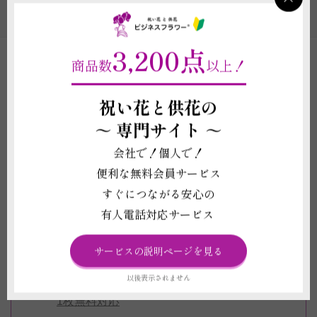
観葉植物のカテゴリの一覧
3,200点
商品数
以上！
ビジネスフラワー®の観葉植物ができる8のポイン
祝い花と供花の
ト！
～
専門サイト ～
会社で！個人で！
6～12号までの多彩なサイズと、20品種以
便利な無料会員サービス
上の豊富なラインナップ
すぐにつながる安心の
全品に無料で「水やりチェッカー」「専用
有人電話対応サービス
肥料」がついてくる！
インテリアにおすすめのお洒落な鉢もご用
サービスの説明ページを見る
意！
以後表示されません
立札（名札）もしくはメッセージカードを
1枚無料対応