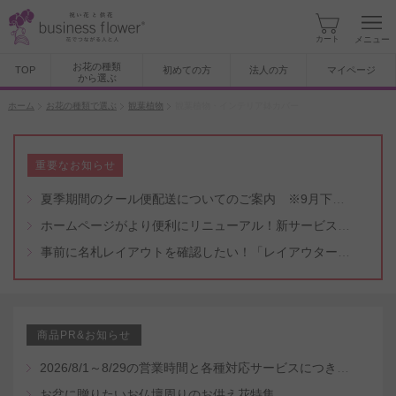
カート
メニュー
お花の種類
TOP
初めての方
法人の方
マイページ
から選ぶ
ホーム
お花の種類で選ぶ
観葉植物
観葉植物・インテリア鉢カバー
重要なお知らせ
夏季期間のクール便配送についてのご案内 ※9月下旬頃まで
ホームページがより便利にリニューアル！新サービスもスタート（5/8付）
事前に名札レイアウトを確認したい！「レイアウター機能」と「名札・メッセージカード作成無料代行サービス」のご案内
商品PR&お知らせ
2026/8/1～8/29の営業時間と各種対応サービスにつきまして
お盆に贈りたいお仏壇周りのお供え花特集