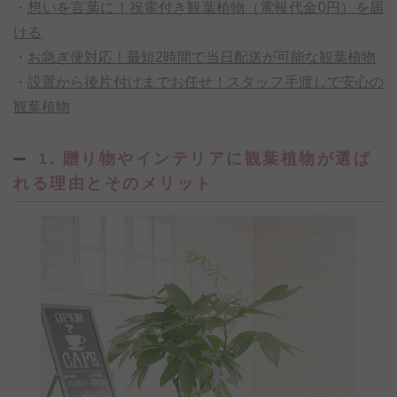
・
想いを言葉に！祝電付き観葉植物（電報代金0円）を届
ける
・
お急ぎ便対応！最短2時間で当日配送が可能な観葉植物
・
設置から後片付けまでお任せ！スタッフ手渡しで安心の
観葉植物
1. 贈り物やインテリアに観葉植物が選ば
れる理由とそのメリット