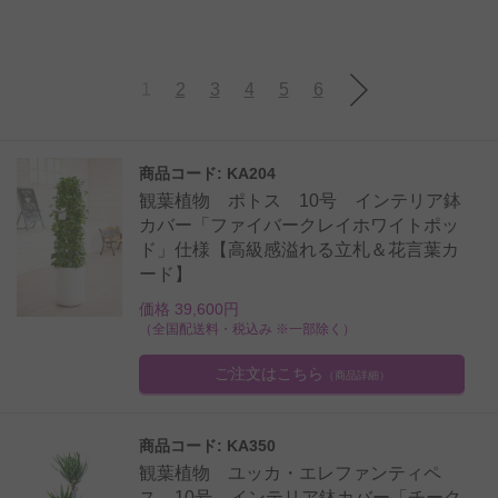
1
2
3
4
5
6
商品コード: KA204
観葉植物 ポトス 10号 インテリア鉢
カバー「ファイバークレイホワイトポッ
ド」仕様【高級感溢れる立札＆花言葉カ
ード】
価格 39,600円
（全国配送料・税込み ※一部除く）
ご注文はこちら
（商品詳細）
商品コード: KA350
観葉植物 ユッカ・エレファンティペ
ス 10号 インテリア鉢カバー「チーク