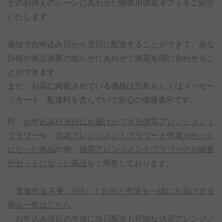
どのお供えのシーンにあわせた贈答用供花ギフトをご紹介
いたします。
最短でお申込み日から翌日に配送することができて、急な
訃報や年忌法要の知らせにあわせて供花を間に合わせるこ
とができます。
また、お花に掲載されている価格は立札もしくはメッセー
ジカード、配送料を含んでいて安心の価格表示です。
尚、
お申込み日当日にお届けができる供花アレンジメント
フラワー
や、
供花アレンジメントフラワーと弔電がセット
になった商品
の他、
供花アレンジメントフラワーとお線香
がセットになった商品
もご用意しております。
・
電報代金不要（0円）！お花と弔電を一緒にお届けする
商品一覧はこちら
・
お申込み当日の午後に当日配送も可能な供花アレンジメ