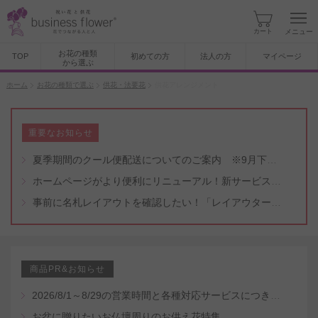
カート
メニュー
お花の種類
TOP
初めての方
法人の方
マイページ
から選ぶ
ホーム
お花の種類で選ぶ
供花・法要花
供花アレンジメント
重要なお知らせ
夏季期間のクール便配送についてのご案内 ※9月下旬頃まで
ホームページがより便利にリニューアル！新サービスもスタート（5/8付）
事前に名札レイアウトを確認したい！「レイアウター機能」と「名札・メッセージカード作成無料代行サービス」のご案内
商品PR&お知らせ
2026/8/1～8/29の営業時間と各種対応サービスにつきまして
お盆に贈りたいお仏壇周りのお供え花特集