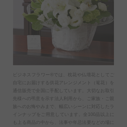
ビジネスフラワー®では、枕花や仏壇花としてご
自宅にお届けする供花アレンジメント（篭花）を
通信販売で全国に手配しています。大切なお取引
先様への弔意を示す法人利用から、ご家族・ご親
族へのお悔やみまで、幅広いシーンに対応したラ
インナップをご用意しています。全100品以上に
も上る商品の中から、法事や年忌法要などの場に