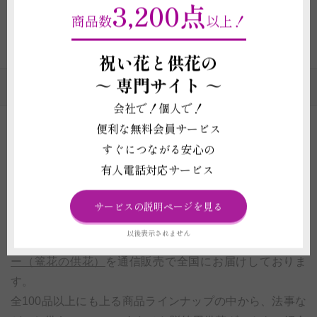
3,200点
商品数
以上！
1
2
3
4
5
6
7
8
祝い花と供花の
～
専門サイト ～
供花・法要花のカテゴリの一覧
会社で！個人で！
便利な無料会員サービス
供花アレンジメント｜豊富な実績と品質で選ばれ
すぐにつながる安心の
るビジネスフラワー®
有人電話対応サービス
供花の通信販売店であるビジネスフラワー®では、大切な
サービスの説明ページを見る
お取引様や会社から従業員のご家族へ贈る枕花や仏壇花は
以後表示されません
じめとした
ご自宅にお届けする供花アレンジメントフラワ
ー（篭花の供花）
を通信販売で全国にお届けしておりま
す。
全100品以上にも上る商品ラインナップの中から、法事な