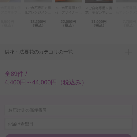
宅専用＞供
＜ご自宅専用＞供
＜ご自宅専用＞供
＜ご自宅専用＞供
＜ご自宅専用＞供
ニマルフラ
花アレンジメン
花 デザイナーズ
花アレンジメン
花 モダンアレン
アレンジハ
ト G&W
アレンジメント
ト クマのぬいぐ
ジメントフラワ
500円
13,200円
22,000円
11,000円
7,700円
（ホワイ
Basket（グリー
（和花） 2万円
るみセット（寒色
ー おまかせミッ
税込）
（税込）
（税込）
（税込）
（税込）
花タイプ）
ン・白系）
コース
系 Sサイズ）
クス（Lサイズ）
供花・法要花のカテゴリの一覧
全89件 /
4,400円～44,000円（税込み）
お届け希望日