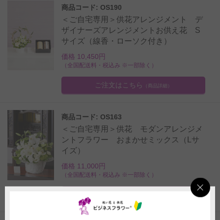
商品コード: OS190
＜ご自宅専用＞供花アレンジメント デ
ザイナーズアレンジメントお供え花 S
サイズ（線香・ローソク付き）
価格 10,450円
（全国配送料・税込み ※一部除く）
ご注文はこちら
（商品詳細）
商品コード: OS163
＜ご自宅専用＞供花 モダンアレンジメ
ントフラワー おまかせミックス（Lサ
イズ）
価格 11,000円
（全国配送料・税込み ※一部除く）
ご注文はこちら
（商品詳細）