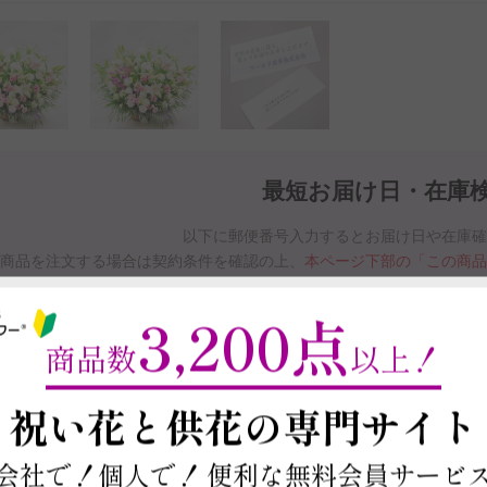
最短お届け日・在庫
以下に郵便番号入力するとお届け日や在庫
商品を注文する場合は契約条件を確認の上、
本ページ下部の「この商
※最短お届け日以降であれば、お届け日をご
3,200点
お届け日と在庫検索について
商品数
以上！
～
祝い花と供花の
専門サイト
この商品の在庫・
お届け日を確
会社で！個人で！
便利な無料会員サービ