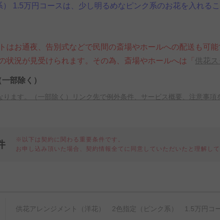
系） 1.5万円コースは、少し明るめなピンク系のお花を入れ
トはお通夜、告別式などで民間の斎場やホールへの配送も可能
の状況が見受けられます。その為、斎場やホールへは「
供花ス
（一部除く）
なります。（一部除く）リンク先で例外条件、サービス概要、注意事項
※以下は契約に関わる重要条件です。
件
お申し込み頂いた場合、契約情報全てに同意していただいたと理解し
細
供花アレンジメント（洋花） 2色指定（ピンク系） 1.5万円コ