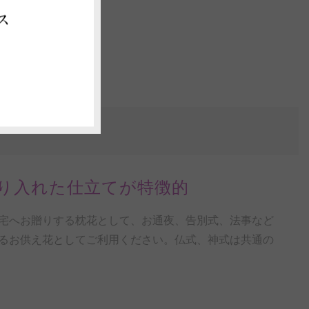
ス
り入れた仕立てが特徴的
宅へお贈りする枕花として、お通夜、告別式、法事など
るお供え花としてご利用ください。仏式、神式は共通の