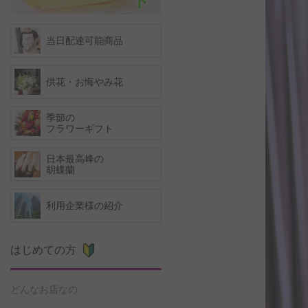
当日配達可能商品
供花・お悔やみ花
季節の
フラワーギフト
日本最高峰の
胡蝶蘭
利用企業様の紹介
はじめての方
どんなお店なの