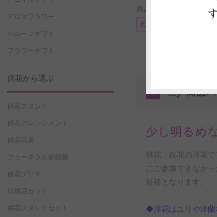
商品に付帯可能なサー
アロマフラワー
名札またはメッセージカ
バルーンギフト
フラワーギフト
供花から選ぶ
商品P
1
供花スタンド
供花アレンジメント
少し明るめ
供花花束
供花、枕花の洋花で
フューネラル胡蝶蘭
にご参加できなかっ
供花プリザ
規格となります。
仏壇花セット
供花スタンドセット
◆洋花はユリや洋蘭