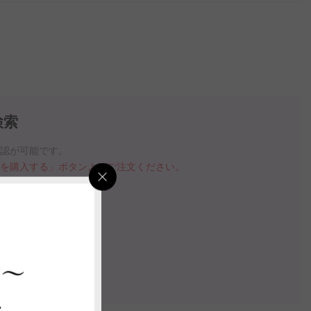
検索
確認が可能です。
品を購入する」ボタンよりご注文ください。
指定いただけます。
の案内動画
 ～
認する
ス