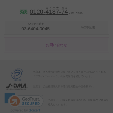
0120-
4
1
8
7
-
7
4
（携帯・PHS 可）
FAXでのご注文
FAX申込書
03-6404-0045
お問い合わせ
当店は、個人情報の適切な取り扱いを行う会社にのみ許可される
「プライバシーマーク」の付与認定を受けています。
当店は、公益社団法人日本通信販売協会の正会員です。
このサイトは個人情報保護のため、SSL暗号化通信を
導入しています。