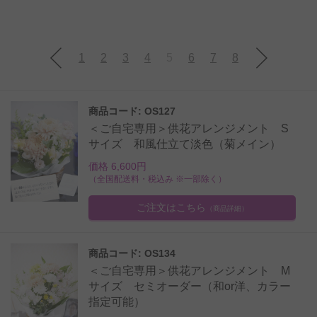
1
2
3
4
5
6
7
8
商品コード: OS127
＜ご自宅専用＞供花アレンジメント S
サイズ 和風仕立て淡色（菊メイン）
価格 6,600円
（全国配送料・税込み ※一部除く）
ご注文はこちら
（商品詳細）
商品コード: OS134
＜ご自宅専用＞供花アレンジメント M
サイズ セミオーダー（和or洋、カラー
指定可能）