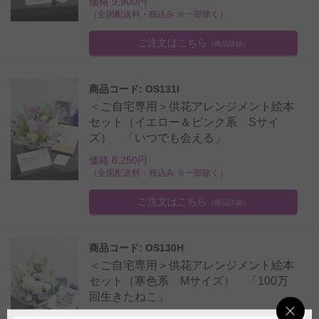
価格 9,900円
（全国配送料・税込み ※一部除く）
ご注文はこちら
（商品詳細）
商品コード: OS131I
＜ご自宅専用＞供花アレンジメント絵本
セット（イエロー＆ピンク系 Sサイ
ズ） 「いつでも会える」
価格 8,250円
（全国配送料・税込み ※一部除く）
ご注文はこちら
（商品詳細）
商品コード: OS130H
＜ご自宅専用＞供花アレンジメント絵本
セット（寒色系 Mサイズ） 「100万
回生きたねこ」
価格 9,900円