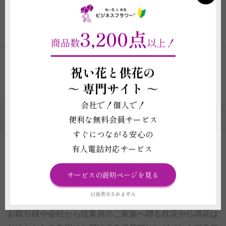
（全国配送料・税込み ※一部除く）
3,200点
ご注文はこちら
（商品詳細）
商品数
以上！
祝い花と供花の
1
2
3
4
5
6
7
8
～
専門サイト ～
会社で！個人で！
供花・法要花のカテゴリの一覧
便利な無料会員サービス
すぐにつながる安心の
有人電話対応サービス
供花アレンジメント｜豊富な実績と品質で選ばれ
るビジネスフラワー®
サービスの説明ページを見る
以後表示されません
供花の通信販売店であるビジネスフラワー®では、大切な
お取引様や会社から従業員のご家族へ贈る枕花や仏壇花は