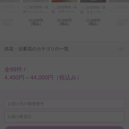
ご自宅専用＞供
＜ご自宅専用＞供
＜ご自宅専用＞供
＜ご自宅専用
＜ご自宅専用＞供
 アニマルフラ
花アレンジメン
花 デザイナーズ
花アレンジメ
花 モダンアレン
ー アレンジハ
ト G&W
アレンジメント
ト クマのぬ
ジメントフラワ
5,500円
13,200円
22,000円
11,000円
7,700円
クマ（ホワイ
Basket（グリー
（和花） 2万円
るみセット（
ー おまかせミッ
（税込）
（税込）
（税込）
（税込）
（税込）
 生花タイプ）
ン・白系）
コース
系 Sサイズ
クス（Lサイズ）
供花・法要花のカテゴリの一覧
全89件 /
4,400円～44,000円（税込み）
お届け希望日