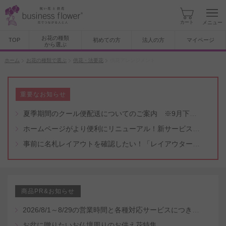
カート
メニュー
お花の種類
TOP
初めての方
法人の方
マイページ
から選ぶ
ホーム
お花の種類で選ぶ
供花・法要花
供花アレンジメント
重要なお知らせ
夏季期間のクール便配送についてのご案内 ※9月下旬頃まで
ホームページがより便利にリニューアル！新サービスもスタート（5/8付）
事前に名札レイアウトを確認したい！「レイアウター機能」と「名札・メッセージカード作成無料代行サービス」のご案内
商品PR&お知らせ
2026/8/1～8/29の営業時間と各種対応サービスにつきまして
お盆に贈りたいお仏壇周りのお供え花特集