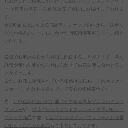
じめとした
ご自宅にお届けする供花アレンジメントフラワ
ー（篭花の供花）
を通信販売で全国にお届けしておりま
す。
全100品以上にも上る商品ラインナップの中から、法事な
どのお供えのシーンにあわせた贈答用供花ギフトをご紹介
いたします。
最短でお申込み日から翌日に配送することができて、急な
訃報や年忌法要の知らせにあわせて供花を間に合わせるこ
とができます。
また、お花に掲載されている価格は立札もしくはメッセー
ジカード、配送料を含んでいて安心の価格表示です。
尚、
お申込み日当日にお届けができる供花アレンジメント
フラワー
や、
供花アレンジメントフラワーと弔電がセット
になった商品
の他、
供花アレンジメントフラワーとお線香
がセットになった商品
もご用意しております。