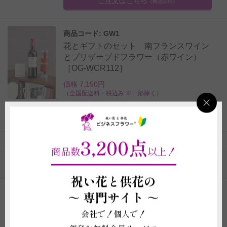
ご注文はこちら
（商品詳細）
商品コード: GW1
花とギフトのセット 南フランスワイン
とプリザーブドフラワー（赤ワイン）
［OG-WCR112］
価格 7,150円
（全国配送料・税込み ※一部除く）
ご注文はこちら
（商品詳細）
3,200点
商品数
以上！
花とギフトのセットのカテゴリの一覧
祝い花と供花の
～
専門サイト ～
花とギフトのセット｜お祝い花の通販サイト ビ
会社で！個人で！
ジネスフラワー®