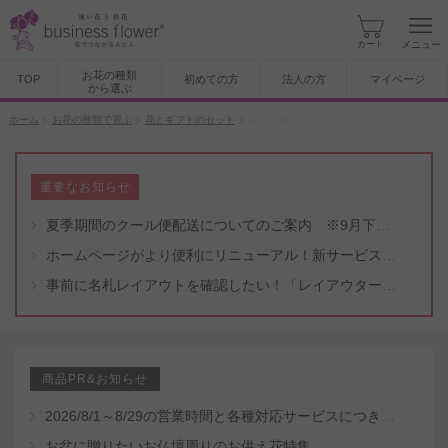
カート
メニュー
お花の種類
TOP
初めての方
法人の方
マイページ
から選ぶ
ホーム
お花の種類で選ぶ
花とギフトのセット
花とお酒
重要なお知らせ
夏季期間のクール便配送についてのご案内 ※9月下旬頃まで
ホームページがより便利にリニューアル！新サービスもスタート（5/8付）
事前に名札レイアウトを確認したい！「レイアウター機能」と「名札・メッセージカード作成無料代行サービス」のご案内
商品PR&お知らせ
2026/8/1～8/29の営業時間と各種対応サービスにつきまして
お盆に贈りたいお仏壇周りのお供え花特集