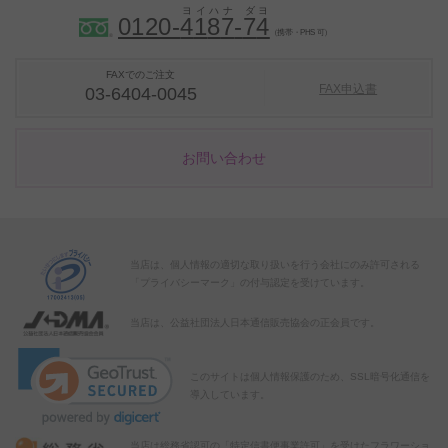
0120-
4
1
8
7
-
7
4
（携帯・PHS 可）
FAXでのご注文
FAX申込書
03-6404-0045
お問い合わせ
当店は、個人情報の適切な取り扱いを行う会社にのみ許可される
「プライバシーマーク」の付与認定を受けています。
当店は、公益社団法人日本通信販売協会の正会員です。
このサイトは個人情報保護のため、SSL暗号化通信を
導入しています。
当店は総務省認可の「特定信書便事業許可」を受けたフラワーショ