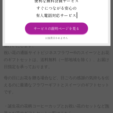
便利な無料会員サービス
すぐにつながる安心の
祝い花の通販サイトビジネスフラワー®では、贈答用のお
有人電話対応サービス
菓子やスイーツなどの
贈答品とお祝い花のギフトセット
を
販売しております。
サービスの説明ページを見る
京都のお茶屋さんこだわりの和スイーツや、老舗店の焼き
以後表示されません
菓子、有名店のお菓子などをお花と一緒に全国に宅配でお
届けいたします。
祝い花の通販サイトビジネスフラワー®のスイーツとお花
のギフトセットは、送料無料（一部地域を除く）、お届け
日指定を承っております。
母の日にお花を贈る場合など、日ごろの感謝の気持ちを伝
えるのに最適なフラワーギフトとスイーツのギフトセット
です。
・誕生花の花柄コーヒーカップとお祝い花のセットなど
陶