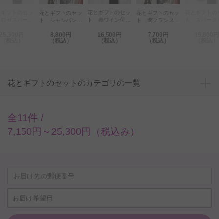
とギフトのセッ
花とギフトのセッ
花とギフトの
花とギフトのセッ
花とギフトのセッ
 ロゼスパーク
ト 赤ワイン付き
ト スパーク
ト シャンパンと
ト 南フランスワ
ングワイン付き
バスケットアレン
グワイン付き
プリザーブドフラ
インとプリザーブ
25,300円
8,800円
16,500円
7,700円
19,800円
スケットアレン
ジメントフラワー
ケットアレン
ワー（ロゼシャン
ドフラワー（白ワ
（税込）
（税込）
（税込）
（税込）
（税込）
メントフラワー
（白）
ントフラワー
パン/ハーフボト
イン）［OG-
ピンク）
ンク）
ル）［OG-
WCR448］
WCRH57］
花とギフトのセットのカテゴリの一覧
全11件 /
7,150円～25,300円（税込み）
お届け希望日