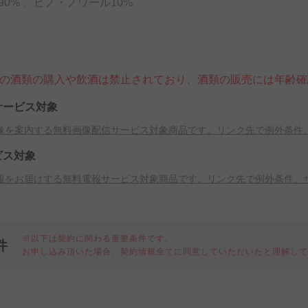
0% 、ピノ・ノワール10%
満の酒類の購入や飲酒は禁止されており、酒類の販売には年齢
サービス対象
像を案内する無料画像配信サービス対象商品です。リンク先で例外条件
ビス対象
報をお届けする無料電報サービス対象商品です。リンク先で例外条件、
※以下は契約に関わる重要条件です。
件
お申し込み頂いた場合、契約情報全てに同意していただいたと理解し
細