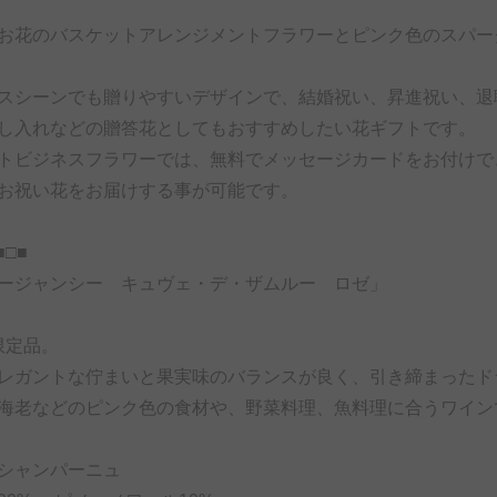
お花のバスケットアレンジメントフラワーとピンク色のスパー
スシーンでも贈りやすいデザインで、結婚祝い、昇進祝い、退
し入れなどの贈答花としてもおすすめしたい花ギフトです。
トビジネスフラワーでは、無料でメッセージカードをお付けで
お祝い花をお届けする事が可能です。
□■
ージャンシー キュヴェ・デ・ザムルー ロゼ」
う限定品。
レガントな佇まいと果実味のバランスが良く、引き締まったド
海老などのピンク色の食材や、野菜料理、魚料理に合うワイン
シャンパーニュ