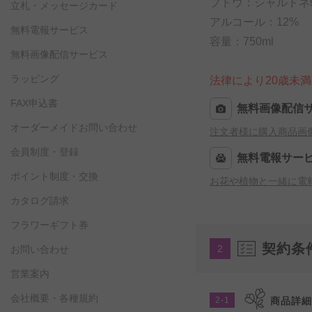
ブドウ：シャルドネ9
立札・メッセージカード
アルコール：12%
無料電報サービス
容量：750ml
無料画像配信サービス
ラッピング
法律により20歳未
FAX申込書
無料画像配信
オーダーメイドお問い合わせ
注文者様に購入商品画
会員制度・登録
無料電報サー
ポイント制度・交換
お花や植物と一緒に電
カタログ請求
フラワーギフト券
契約条
2
お問い合わせ
営業案内
会社概要・各種規約
2-1
商品詳