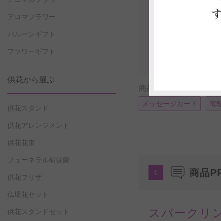
アロマフラワー
バルーンギフト
フラワーギフト
供花から選ぶ
商品に付帯可能なサー
メッセージカード
電
供花スタンド
供花アレンジメント
供花花束
フューネラル胡蝶蘭
商品P
1
供花プリザ
仏壇花セット
スパークリ
供花スタンドセット