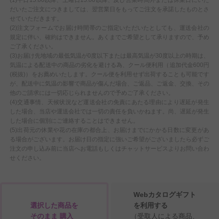
だいたご注文につきましては、翌営業日をもってご注文を承諾したものとさ
せていただきます。
(2)注文フォームでお届け時間帯のご指定いただいたとしても、運送会社の
規定に伴い、確約はできません。あくまでご希望として承りますので、予め
ご了承ください。
(3)お届け先地域の最低気温が0度以下または最高気温が30度以上の時期は、
気温による配送中の商品の劣化を避ける為、クール便利用（追加代金600円
(税抜)）をお薦めいたします。クール便を利用せず出荷することも可能です
が、配送中に気温の影響で商品が傷んだ場合、ご返品、ご返金、交換、その
他のご請求には一切応じられませんので予めご了承ください。
(4)交通事情、天候状況など運送会社の免責にあたる理由により遅延が発生
した場合、当店や運送会社では一切の責任を負いかねます。尚、遅延が発生
した場合に個別にご連絡することはできません。
(5)出荷元の休業や花の在庫の都合上、お届けまでにかかる日数に変更があ
る場合がございます。お届け日の指定に強いご希望がございましたら必ずご
注文の申し込み前に当店へお電話もしくはチャットサービスよりお問い合わ
せください。
Webカタログギフト
選択した商品を
を利用する
そのまま 購入
（受取人による商品、