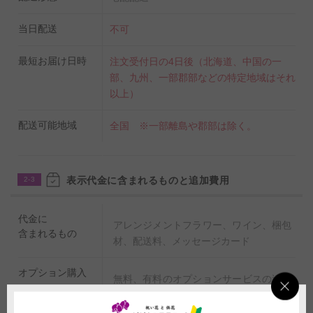
当日配送
不可
最短お届け日時
注文受付日の4日後（北海道、中国の一
部、九州、一部郡部などの特定地域はそれ
以上）
配送可能地域
全国 ※一部離島や郡部は除く。
表示代金に含まれるものと追加費用
2-3
代金に
アレンジメントフラワー、ワイン、梱包
含まれるもの
材、配送料、メッセージカード
オプション購入
無料、有料のオプションサービスの追加
を希望される場合は、商品購入と同時に
「追加オプション」商品の購入が必要に