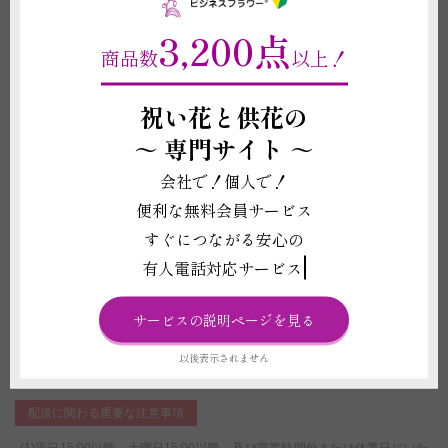
なります。
3,200点
商品数
以上！
重要契約条件
2-4
祝い花と供花の
～
専門サイト ～
商品に関わる重要な注意事項
会社で！個人で！
(1)掲載写真はイメージのため、花や葉の品種、色あい、デザイン、植物の
本数、ボリューム感などは仕入れ状況により異なります。また、札やメッセ
便利な無料会員サービス
ージカード、花器等、商品代金に含まれるものに記載されている資材の形状
すぐにつながる安心の
や素材等は掲載イメージ写真と異なる場合がございます。これらイメージ写
真と現物との違いを理由とする返品、返金、交換、その他の請求などには応
有人電話対応サービス
じかねますので予めご了承ください。
(2)受注制作（オーダー）のため、商品作成後の変更・取り消しを承ること
サービスの説明ページを見る
ができません。制作開始後に、万が一ご注文をお取り消しされた場合も代金
はご注文者様に全額負担いただきます。
(3)法律により20歳未満の酒類の購入や飲酒は禁止されており、酒類の販売
以後表示されません
には年齢確認が義務付けられています。
配送に関わる重要な注意事項
(1)平日15:00以降、土曜日15:00以降、及び営業時間外または休業日にいた