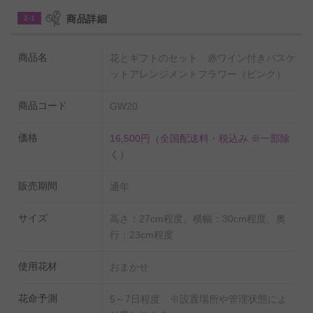
陰干しぶどうによる濃縮された味わいと、芳醇なブラッ
商品詳細
2-1
クベリーのような果実味と柔らかなタンニンの厚みが程
よくほんのりとカカオが香る深みが特徴。
商品名
花とギフトのセット 赤ワイン付きバスケ
ットアレンジメントフラワー（ピンク）
ビーフシチュー、ローストビーフ、トマト煮に合うワイ
ンです。
商品コード
GW20
生産地：イタリア ヴェネト
価格
16,500円
（全国配送料・税込み ※一部除
ブドウ：コルヴィーナ 60%、メルロー40%
く）
アルコール：14%
販売期間
通年
容量：750ml
サイズ
高さ：27cm程度、横幅：30cm程度、奥
法律により20歳未満の酒類の購入や飲酒は禁止されてお
行：23cm程度
り、酒類の販売には年齢確認が義務付けられています。
使用花材
おまかせ
花命予測
5～7日程度 ※設置場所や管理状態によ