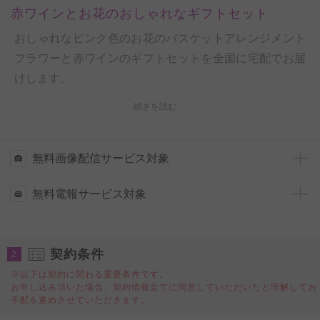
赤ワインとお花のおしゃれなギフトセット
おしゃれなピンク色のお花のバスケットアレンジメント
フラワーと赤ワインのギフトセットを全国に宅配でお届
けします。
フォーマルなビジネスシーンでも贈りやすいデザイン
続きを読む
で、結婚祝い、昇進祝い、退職される方へのお祝い花と
してはもちろん、開店祝い、移転祝いとしての差し入れ
などの贈答花としてもおすすめしたい花ギフトです。
無料画像配信サービス対象
お祝い花の通販サイトビジネスフラワーでは、無料でメ
無料電報サービス対象
ッセージカードをお付けできるので、会って直接お祝い
花を渡すことができない方へも気持ちを込めたお祝い花
をお届けする事が可能です。
契約条件
2
※以下は契約に関わる重要条件です。
■□■ワインについて■□■
お申し込み頂いた場合、契約情報全てに同意していただいたと理解してお
「ナターレ・ヴェルガ ラブ ロッソ ＩＧＴ ヴェネ
手配を進めさせていただきます。
ト（Natale Verga Love Rosso IGT Veneto）」