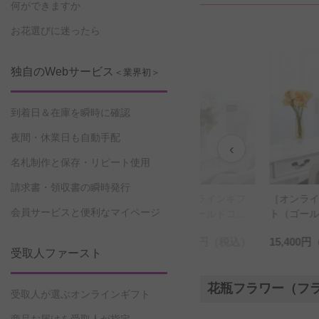
何ができますか
お花選びに迷ったら
独自のWebサービス
＜業界初＞
到着日＆在庫を瞬時に確認
夜間・休業日も自動手配
‹
名札制作と保存・リピート使用
請求書・領収書の瞬時発行
インギフ
［オンラインギフ
［オンラインギフ
［オンラ
会員サービスと便利なマイページ
ンズコー
ト（シルバーコー
ト（ゴールドコー
ト（ゴー
ト］花瓶
ス）セット］花瓶
ス）セット］花瓶
ス）セッ
円
（税込）
16,500円
（税込）
19,800円
（税込）
15,400円
・フラワ
フラワー・フラワ
フラワー・フラワ
フラワー
受取人ファースト
 シリン
ーベース アンテ
ーベース アンテ
ーベース
クリア）
ィークジャグ（ツ
ィークジャグ（ツ
ンダー（
花瓶フラワー（フ
0本
イン/大） 白バラ
イン/大） ピンク
ー） オ
受取人が選ぶオンラインギフト
18本
バラ18本
ラ7本