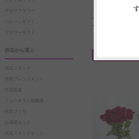
［オンラインギフト
コース）セット］花
アロマフラワー
ー・フラワーベース
バルーンギフト
ークジャグ（シング
フラワーギフト
レンジバラ18本
価格 25,300
（全国配送料・税込み 
供花から選ぶ
ご注文はこちら
（商
供花スタンド
供花アレンジメント
供花花束
フューネラル胡蝶蘭
供花プリザ
仏壇花セット
供花スタンドセット