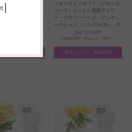
インギフト（ブロンズ
［オンラインギフト（ブロンズ
ス
セット］花瓶フラワ
コース）セット］花瓶フラワ
ワーベース アンティ
ー・フラワーベース アンティ
（ツイン/小） ピン
ークジャグ（シングル/大） 白
本
バラ18本
価格 11,000円
価格 13,200円
料・税込み ※一部除く）
（全国配送料・税込み ※一部除く）
はこちら
（商品詳細）
ご注文はこちら
（商品詳細）