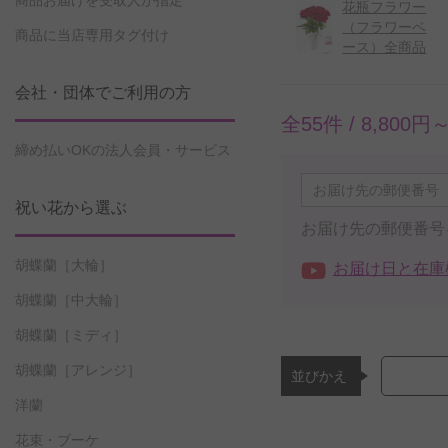
商品お届けを受取人が指定
花瓶フラワー
（フラワーベ
商品に当店専用タグ付け
ース）全商品
会社・団体でご利用の方
全55件 /
8,800円
締め払いOKの法人会員・サービス
祝い花から選ぶ
お届け先の郵便番号
胡蝶蘭［大輪］
お届け日と在庫
胡蝶蘭［中大輪］
胡蝶蘭［ミディ］
胡蝶蘭［アレンジ］
並びかえ
洋蘭
花束・ブーケ