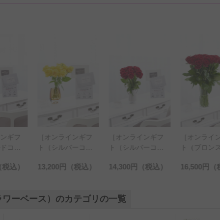
インギフ
［オンラインギフ
［オンラインギフ
［オンライ
ルドコー
ト（シルバーコー
ト（シルバーコー
ト（ブロン
ト］花瓶
ス）セット］花瓶
ス）セット］花瓶
ス）セット
（税込）
13,200円
（税込）
14,300円
（税込）
16,500円
（
・フラワ
フラワー・フラワ
フラワー・フラワ
フラワー・
 丸シリ
ーベース オーバ
ーベース アンテ
ーベース 
アンバ
ル（アンバー）
ィークジャグ（ツ
ダー（クリ
ラワーベース）のカテゴリの一覧
レンジバ
黄色バラ12本
イン/小） 赤バラ
赤バラ30本
12本