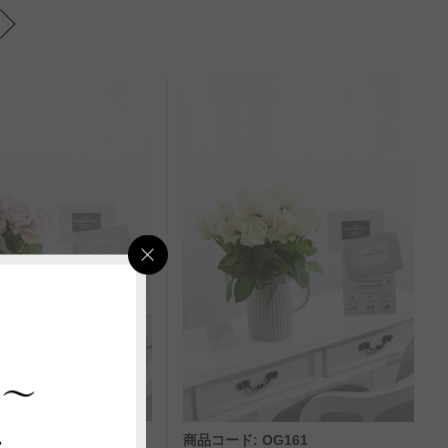
 ～
ス
OG145
商品コード: OG161