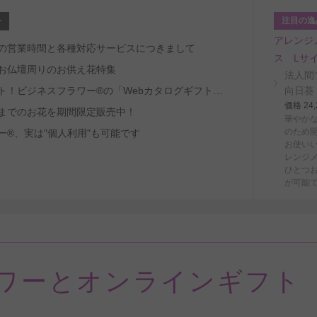
注目の逸
せ
アレンジ
～8/29の営業時間と各種対応サービスにつきまして
ス Lサ
お仏壇周りのお供え花特集
法人間
受取人ファースト！ビジネスフラワー®の「Webカタログギフトサービス」
向日葵
価格 2
までのお花を期間限定販売中！
華やか
のため
ー®、実は"個人利用"も可能です
お使い
レンジ
ひとつ
が可能
ワーとオンラインギフト