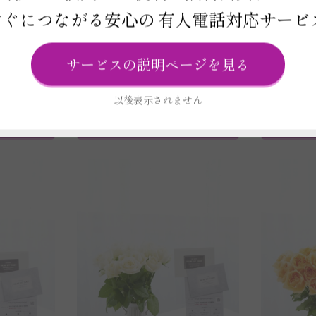
（プラチナ
［オンラインギフト（シルバー
［オンラ
すぐにつながる安心の
有人電話対応サービ
瓶フラワ
コース）セット］花瓶フラワ
コース）
 アンティ
ー・フラワーベース アンティ
ー・フラ
ル/大） オ
ークジャグ（シングル/大） ピ
ークジャグ
サービスの説明ページを見る
ンクバラ18本
クバラ12
円
価格 16,500円
※一部除く）
（全国配送料・税込み ※一部除く）
（全国配送
以後表示されません
品詳細）
ご注文はこちら
（商品詳細）
ご注文