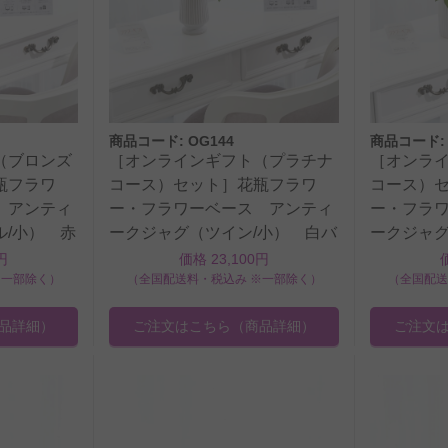
商品コード: OG144
商品コード: 
（ブロンズ
［オンラインギフト（プラチナ
［オンラ
瓶フラワ
コース）セット］花瓶フラワ
コース）
 アンティ
ー・フラワーベース アンティ
ー・フラ
ル/小） 赤
ークジャグ（ツイン/小） 白バ
ークジャグ
ラ12本
レンジバラ
円
価格 23,100円
※一部除く）
（全国配送料・税込み ※一部除く）
（全国配送
品詳細）
ご注文はこちら
（商品詳細）
ご注文