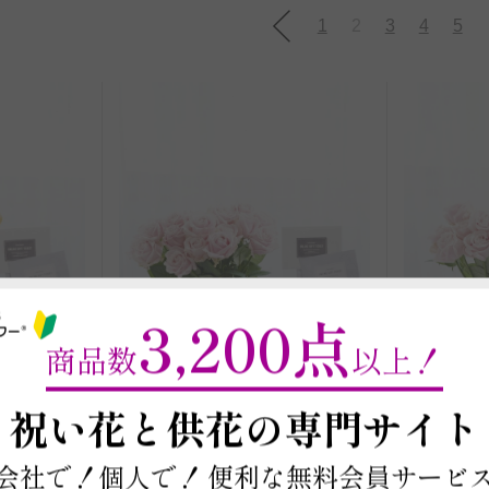
1
2
3
4
5
3,200点
商品数
以上！
～
祝い花と供花の
専門サイト
会社で！個人で！
便利な無料会員サービ
商品コード: OG166
商品コード: 