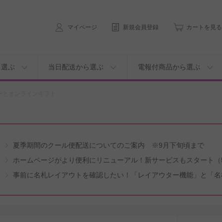
マイページ
新規会員登録
カートを見る
ら選ぶ
当日配送から選ぶ
電報付商品から選ぶ
ーとオンラインギフト
夏季期間のクール便配送についてのご案内 ※9月下旬頃まで
ホームページがより便利にリニューアル！新サービスもスタート（5
事前に名札レイアウトを確認したい！「レイアウター機能」と「名