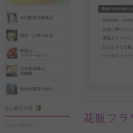
商品PR&お知ら
当日配達可能商品
2026/8/1
お盆に贈りたい
供花・お悔やみ花
ひまわりなど夏
季節の
フラワーギフト
ビジネスフラワ
日本最高峰の
胡蝶蘭
利用企業様の紹介
はじめての方
花瓶フラ
どんなお店なの