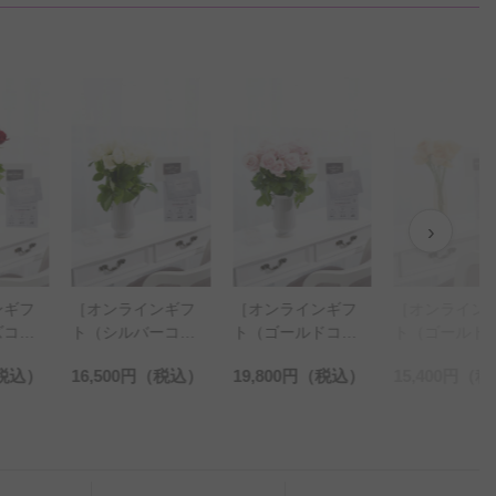
›
ンギフ
［オンラインギフ
［オンラインギフ
［オンライン
ズコー
ト（シルバーコー
ト（ゴールドコー
ト（ゴールド
］花瓶
ス）セット］花瓶
ス）セット］花瓶
ス）セット］
税込）
16,500円
（税込）
19,800円
（税込）
15,400円
（税
フラワ
フラワー・フラワ
フラワー・フラワ
フラワー・フ
シリン
ーベース アンテ
ーベース アンテ
ーベース 丸
ア）
ィークジャグ（ツ
ィークジャグ（ツ
ンダー（アン
イン/大） 白バラ
イン/大） ピンク
ー） オレン
18本
バラ18本
ラ7本