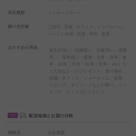
るギフトカタログです。
シルバーコースは、比較的お手軽なギフトをテーマとし
名札種類
メッセージカード
たお手軽アイテムを多数ご用意しました。
◎
オンラインギフト（ギフトカタログ）シルバーコース
贈り先対象
ご自宅 , 店舗 , オフィス , ショールーム ,
イベント会場 , 会場 , 学校 , 楽屋
の商品一覧（サンプルページ）はこちら
おすすめの用途
誕生日祝い、結婚祝い、出産祝い、退職
【オレンジバラ（オレンジローズ）について】
祝い、長寿祝い（還暦・古希・喜寿・傘
オレンジバラの花言葉は「愛嬌」「信頼」「絆」「さわ
寿・米寿・卒寿・白寿・百寿・etc）な
やか」です。見た目のさわやかさ、贈り相手との絆や繋
ど大切な人へのプレゼント、贈り物や、
がりを伝えることができる非常に人気の高いお花です。
店舗、オフィス、ショールーム、楽屋、
リビング、ダイニングなどの飾り、イン
テリア、ディスプレイとして
【ポリカーボネート製の花瓶（フラワーベース）】
航空機の窓にも使用されているポリカーボネート（ABS
の5倍、塩ビの10倍、PEアクリルの50倍の耐衝撃性）で
配送地域とお届け日時
2-2
作られた花瓶（フラワーベース）です。高級ガラスと比
較しても軽く、同等の透過率、熱伝導率は1/10を結露し
供給元
生産農園