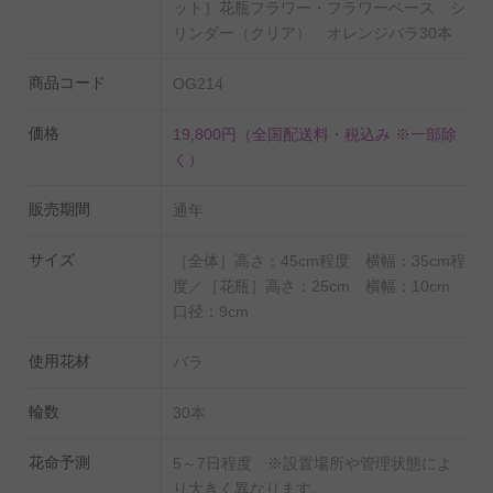
国産苗にこだわった高級薔薇は、花の大きさ、葉の瑞々
ット］花瓶フラワー・フラワーベース シ
しさ、花持ちの長さが一般的な生花店で販売されている
リンダー（クリア） オレンジバラ30本
バラとは異なるので、誕生日祝い、結婚祝い、出産祝
商品コード
OG214
い、退職祝い、長寿祝い（還暦・古希・喜寿・傘寿・米
寿・卒寿・白寿・百寿・etc）など大切な人へのプレゼン
価格
19,800円
（全国配送料・税込み ※一部除
ト、贈り物として、店舗やオフィスのインテリアとして
く）
もお薦めしたい一品です。
販売期間
通年
また、30本という多めのボリュームとなっているため、
店舗やオフィスなどのお客様を迎える空間のインテリア
サイズ
［全体］高さ：45cm程度 横幅：35cm程
としても十分な規格となっています。
度／［花瓶］高さ：25cm 横幅：10cm
口径：9cm
【オンラインギフト（ギフトカタログ）シルバーコー
使用花材
バラ
ス】
パソコンまたはスマートフォンやタブレットなどのモバ
輪数
30本
イルディバイスから簡単にアクセス可能なオンラインサ
イトから、贈り先様自身で欲しい商品を選んでいただけ
花命予測
5～7日程度 ※設置場所や管理状態によ
り大きく異なります。