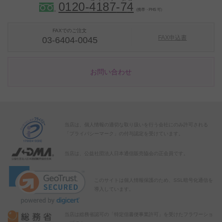
0120-
4
1
8
7
-
7
4
（携帯・PHS 可）
FAXでのご注文
FAX申込書
03-6404-0045
お問い合わせ
当店は、個人情報の適切な取り扱いを行う会社にのみ許可される
「プライバシーマーク」の付与認定を受けています。
当店は、公益社団法人日本通信販売協会の正会員です。
このサイトは個人情報保護のため、SSL暗号化通信を
導入しています。
当店は総務省認可の「特定信書便事業許可」を受けたフラワーショ