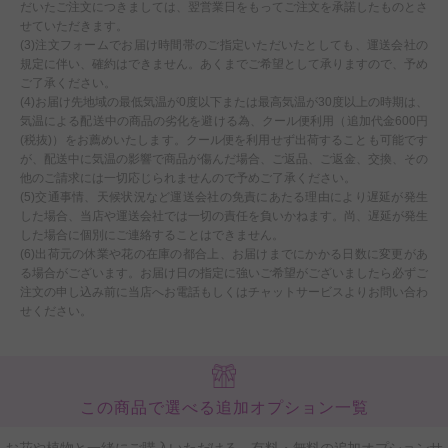
だいたご注文につきましては、翌営業日をもってご注文を承諾したものとさ
せていただきます。
(3)注文フォームでお届け時間帯のご指定いただいたとしても、運送会社の
規定に伴い、確約はできません。あくまでご希望として承りますので、予め
ご了承ください。
(4)お届け先地域の最低気温が0度以下または最高気温が30度以上の時期は、
気温による配送中の商品の劣化を避ける為、クール便利用（追加代金600円
(税抜)）をお薦めいたします。クール便を利用せず出荷することも可能です
が、配送中に気温の影響で商品が傷んだ場合、ご返品、ご返金、交換、その
他のご請求には一切応じられませんので予めご了承ください。
(5)交通事情、天候状況など運送会社の免責にあたる理由により遅延が発生
した場合、当店や運送会社では一切の責任を負いかねます。尚、遅延が発生
した場合に個別にご連絡することはできません。
(6)出荷元の休業や花の在庫の都合上、お届けまでにかかる日数に変更があ
る場合がございます。お届け日の指定に強いご希望がございましたら必ずご
注文の申し込み前に当店へお電話もしくはチャットサービスよりお問い合わ
せください。
この商品で選べる追加オプション一覧
お花や植物と一緒にご購入いただける、有料・無料の追加オプションサ