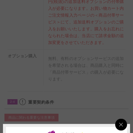
円(税抜)の追加送料オプションの付帯購
入が必要になります。お買い物カート内
ご注文情報入力ページの＜商品付帯サー
ビス＞にて、追加送料オプションのご購
入をお願いいたします。購入をお忘れに
なられた場合は、当店にて請求金額の追
加変更をさせていただきます。
オプション購入
無料、有料のオプションサービスの追加
を希望される場合は、商品購入と同時に
「商品付帯サービス」の購入が必要にな
ります。
重要契約条件
2-4
商品に関わる重要な注意事項
(1)掲載写真はイメージのため、品種、色あい、デザイン、ボリューム感な