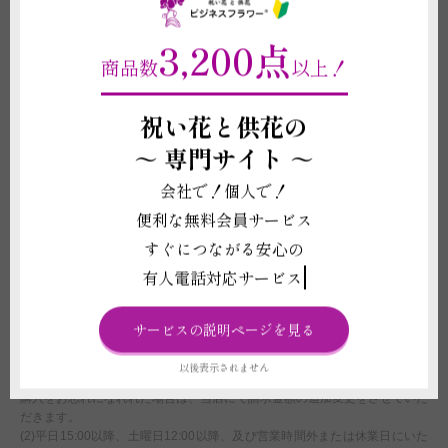
どは状況により差異がございます。また、メッセージカードやラッピング資
材等の形状や素材等は掲載イメージ写真と異なる場合がございます。これら
3,200点
イメージ写真と現物との違いを理由とする返品、返金、交換、その他の請求
などには応じかねますので予めご了承ください。
商品数
以上！
(2)花瓶は強い衝撃を与えると傷やへこみが生じることや破損することがご
ざいますので、お取り扱いにはご注意ください。また、ベンジンやシンナー
祝い花と供花の
等の有機溶剤、ガラスコーティング剤はケミカルクラックを誘発する恐れが
ございますので使用しないでください。
～
専門サイト ～
(3)受注制作（オーダー）のため、商品作成後の変更・取り消しを承ること
ができません。制作開始後に、万が一ご注文をお取り消しされた場合も代金
会社で！個人で！
はご注文者様に全額負担いただきます。
(4)オンラインギフトの有効期限（発行から6か月間）の管理については当店
便利な無料会員サービス
ではご対応ができず、お届け先様にお願いしております。万が一使用前に有
すぐにつながる安心の
効期限が切れた場合も一切の補償はいたしかねますので、予めご了承くださ
い。
有人電話対応サービス
配送に関わる重要な注意事項
サービスの説明ページを見る
(1)北海道・沖縄へのお届けは別途1,000円（税別）の追加送料オプションの
付帯購入が必要になります。お買い物カート内ご注文情報入力ページの＜商
以後表示されません
品付帯サービス＞にて、追加送料オプションのご購入をお願いいたします。
購入をお忘れになれれた場合は、当店にて請求金額の追加変更をさせていた
だきます。
(2)平日15:00以降、土曜日12:00以降、及び営業時間外または休業日にいた