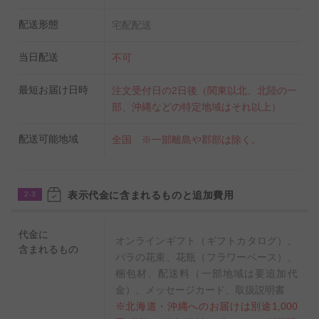
づらく、普通に使用していれば割れる心配もほぼありま
せん。また、素材自体に凹凸が少ないため、バクテリア
配送形態
宅配配送
の繁殖を防ぎ花が長持ちする（発生率：プラスチックの
当日配送
不可
1/15、ガラスの1/4）特性があります。
最短お届け日時
注文受付日の2日後（関東以北、北陸の一
部、沖縄などの特定地域はそれ以上）
配送可能地域
全国 ※一部離島や郡部は除く。
表示代金に含まれるものと追加費用
2-3
代金に
オンラインギフト（ギフトカタログ）、
含まれるもの
バラの花束、花瓶（フラワーベース）、
梱包材、配送料（一部地域は要追加代
金）、メッセージカード、取扱説明書
※北海道・沖縄へのお届けは別途1,000