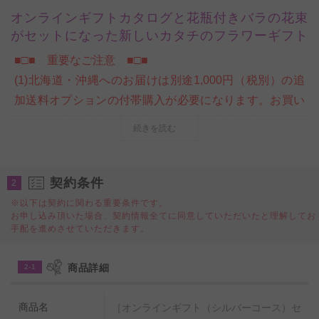
オンラインギフトカタログと花瓶付きバラの花束
がセットになった新しいカタチのフラワーギフト
■□■ 重要なご注意 ■□■
(1)北海道・沖縄へのお届けは別途1,000円（税別）の追
加送料オプションの付帯購入が必要になります。お買い
物カート内ご注文情報入力ページの＜商品付帯サービス
続きを読む
＞にて、追加送料オプションのご購入をお願いいたしま
す。購入をお忘れになられた場合は、当店にて請求金額
の追加変更をさせていただきます。
契約条件
2
※以下は契約に関わる重要条件です。
お申し込み頂いた場合、契約情報全てに同意していただいたと理解してお
ビジネスフラワー®厳選のオンラインギフト（ギフトカ
手配を進めさせていただきます。
タログ）と、皇室献上、農林水産大臣賞受賞実績のある
農園で生産した新鮮なバラを、ポリカーボネート製のお
商品詳細
2-1
洒落な花瓶（フラワーベース）と一緒にお届けするスタ
イルのフラワーギフトセット商品です。
商品名
［オンラインギフト（シルバーコース）セ