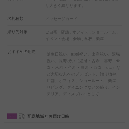
◎
オンラインギフト（ギフトカタログ）シルバーコース
り大きく異なります。
の商品一覧（サンプルページ）はこちら
名札種類
メッセージカード
【白バラ（ホワイトローズ）について】
贈り先対象
ご自宅 , 店舗 , オフィス , ショールーム ,
白バラの花言葉は「純潔・純情」「約束」「尊敬」で
イベント会場 , 会場 , 学校 , 楽屋
す。美しく気品ある真っ白な花は、何色にでも染まる可
能性を表している人気のお花です。
おすすめの用途
誕生日祝い、結婚祝い、出産祝い、退職
祝い、長寿祝い（還暦・古希・喜寿・傘
【陶器製の花瓶（フラワーベース）】
寿・米寿・卒寿・白寿・百寿・etc）な
自宅のリビングや玄関、オフィス、店舗など、様々な屋
ど大切な人へのプレゼント、贈り物や、
内シーンにマッチするナチュラルアンティーク調の陶器
店舗、オフィス、ショールーム、楽屋、
リビング、ダイニングなどの飾り、イン
製デザイン花瓶（フラワーベース）です。釉薬のムラ感
テリア、ディスプレイとして
やピンホールは自然な質感としてのデザインのため、同
商品であったとしても微妙な表情の違いがあります。
配送地域とお届け日時
2-2