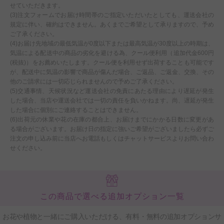
せていただきます。
(3)注文フォームでお届け時間帯のご指定いただいたとしても、運送会社の
規定に伴い、確約はできません。あくまでご希望として承りますので、予め
ご了承ください。
(4)お届け先地域の最低気温が0度以下または最高気温が30度以上の時期は、
気温による配送中の商品の劣化を避ける為、クール便利用（追加代金600円
(税抜)）をお薦めいたします。クール便を利用せず出荷することも可能です
が、配送中に気温の影響で商品が傷んだ場合、ご返品、ご返金、交換、その
他のご請求には一切応じられませんので予めご了承ください。
(5)交通事情、天候状況など運送会社の免責にあたる理由により遅延が発生
した場合、当店や運送会社では一切の責任を負いかねます。尚、遅延が発生
した場合に個別にご連絡することはできません。
(6)出荷元の休業や花の在庫の都合上、お届けまでにかかる日数に変更があ
る場合がございます。お届け日の指定に強いご希望がございましたら必ずご
注文の申し込み前に当店へお電話もしくはチャットサービスよりお問い合わ
せください。
この商品で選べる追加オプション一覧
お花や植物と一緒にご購入いただける、有料・無料の追加オプションサ