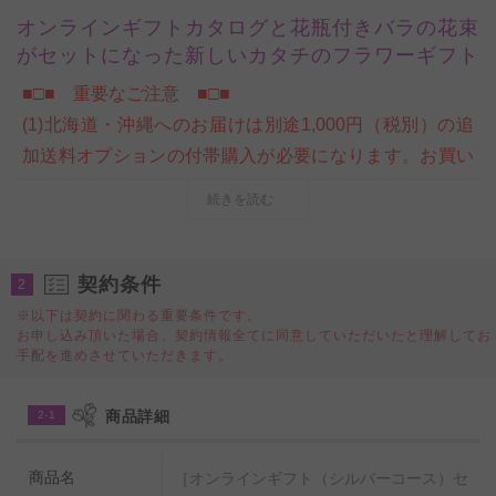
オンラインギフトカタログと花瓶付きバラの花束
がセットになった新しいカタチのフラワーギフト
■□■ 重要なご注意 ■□■
(1)北海道・沖縄へのお届けは別途1,000円（税別）の追
加送料オプションの付帯購入が必要になります。お買い
物カート内ご注文情報入力ページの＜商品付帯サービス
続きを読む
＞にて、追加送料オプションのご購入をお願いいたしま
す。購入をお忘れになられた場合は、当店にて請求金額
の追加変更をさせていただきます。
契約条件
2
※以下は契約に関わる重要条件です。
お申し込み頂いた場合、契約情報全てに同意していただいたと理解してお
ビジネスフラワー®厳選のオンラインギフト（ギフトカ
手配を進めさせていただきます。
タログ）と、皇室献上、農林水産大臣賞受賞実績のある
農園で生産した新鮮なバラを、陶器製のお洒落なアンテ
商品詳細
2-1
ィーク調花瓶（フラワーベース）と一緒にお届けするス
タイルのフラワーギフトセット商品です。
商品名
［オンラインギフト（シルバーコース）セ