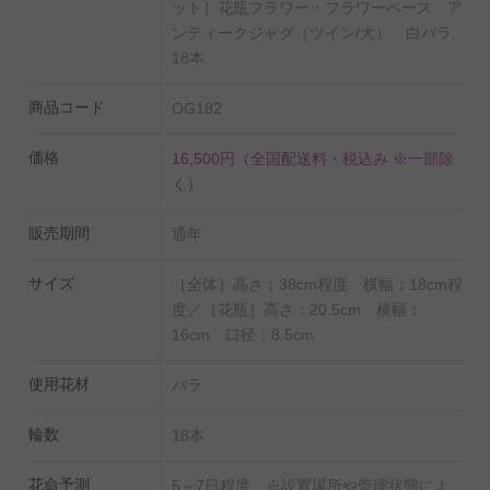
国産苗にこだわった高級薔薇は、花の大きさ、葉の瑞々
ット］花瓶フラワー・フラワーベース ア
しさ、花持ちの長さが一般的な生花店で販売されている
ンティークジャグ（ツイン/大） 白バラ
18本
バラとは異なるので、誕生日祝い、結婚祝い、出産祝
い、退職祝い、長寿祝い（還暦・古希・喜寿・傘寿・米
商品コード
OG182
寿・卒寿・白寿・百寿・etc）など大切な人へのプレゼン
ト、贈り物として、店舗やオフィスのインテリアとして
価格
16,500円
（全国配送料・税込み ※一部除
もお薦めしたい一品です。
く）
販売期間
通年
【オンラインギフト（ギフトカタログ）シルバーコー
ス】
サイズ
［全体］高さ：38cm程度 横幅：18cm程
パソコンまたはスマートフォンやタブレットなどのモバ
度／［花瓶］高さ：20.5cm 横幅：
16cm 口径：8.5cm
イルディバイスから簡単にアクセス可能なオンラインサ
イトから、贈り先様自身で欲しい商品を選んでいただけ
使用花材
バラ
るギフトカタログです。
シルバーコースは、比較的お手軽なギフトをテーマとし
輪数
18本
たお手軽アイテムを多数ご用意しました。
花命予測
5～7日程度 ※設置場所や管理状態によ