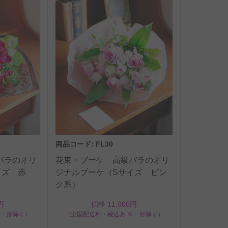
商品コード: FL30
バラのオリ
花束・ブーケ 高級バラのオリ
イズ 赤
ジナルブーケ（Sサイズ ピン
ク系）
円
価格 11,000円
※一部除く）
（全国配送料・税込み ※一部除く）