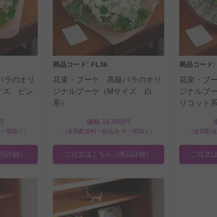
商品コード: FL36
商品コード: 
バラのオリ
花束・ブーケ 高級バラのオリ
花束・ブ
イズ ピン
ジナルブーケ（Mサイズ 白
ジナルブ
系）
リコット
円
価格 16,500円
※一部除く）
（全国配送料・税込み ※一部除く）
（全国配送
品詳細）
ご注文はこちら
（商品詳細）
ご注文