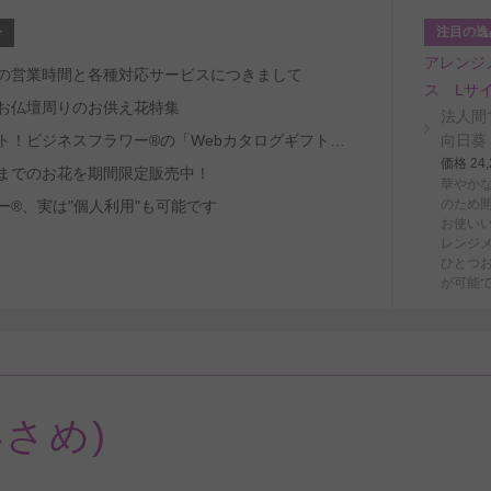
注目の逸
せ
アレンジ
～8/29の営業時間と各種対応サービスにつきまして
ス Lサ
お仏壇周りのお供え花特集
法人間
受取人ファースト！ビジネスフラワー®の「Webカタログギフトサービス」
向日葵
価格 2
までのお花を期間限定販売中！
華やか
のため
ー®、実は"個人利用"も可能です
お使い
レンジ
ひとつ
が可能
さめ)