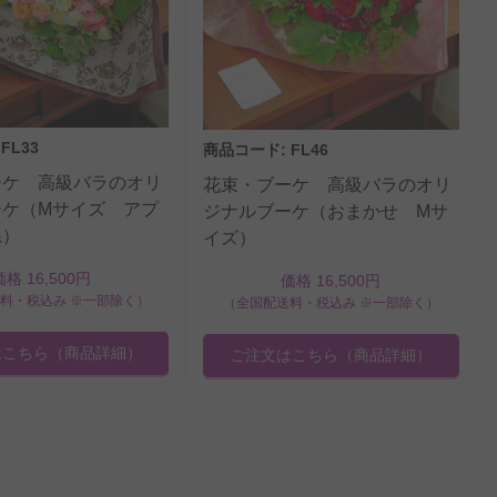
FL33
商品コード: FL46
ーケ 高級バラのオリ
花束・ブーケ 高級バラのオリ
ーケ（Mサイズ アプ
ジナルブーケ（おまかせ Mサ
系）
イズ）
価格 16,500円
価格 16,500円
料・税込み ※一部除く）
（全国配送料・税込み ※一部除く）
はこちら
（商品詳細）
ご注文はこちら
（商品詳細）