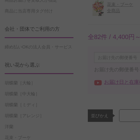
商品お届けを受取人が指定
花束・ブーケ
全商品
商品に当店専用タグ付け
会社・団体でご利用の方
全82件 /
4,400円
締め払いOKの法人会員・サービス
祝い花から選ぶ
お届け先の郵便番号
お届け日と在庫
胡蝶蘭［大輪］
胡蝶蘭［中大輪］
胡蝶蘭［ミディ］
並びかえ
胡蝶蘭［アレンジ］
洋蘭
花束・ブーケ