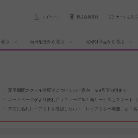
マイページ
新規会員登録
カートを見る
ら選ぶ
当日配送から選ぶ
電報付商品から選ぶ
夏季期間のクール便配送についてのご案内 ※9月下旬頃まで
ホームページがより便利にリニューアル！新サービスもスタート（5
事前に名札レイアウトを確認したい！「レイアウター機能」と「名