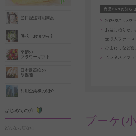
商品PR&お知ら
当日配達可能商品
2026/8/1
お盆に贈りたい
供花・お悔やみ花
ひまわりなど夏
季節の
フラワーギフト
ビジネスフラワ
日本最高峰の
胡蝶蘭
利用企業様の紹介
はじめての方
ブーケ(小
どんなお店なの