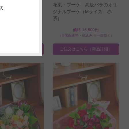
ーケ 高級バラのオリ
花束・ブーケ 高級バラのオリ
ス
ーケ（おまかせ Sサ
ジナルブーケ（Mサイズ 赤
系）
価格 11,000円
価格 16,500円
料・税込み ※一部除く）
（全国配送料・税込み ※一部除く）
はこちら
（商品詳細）
ご注文はこちら
（商品詳細）