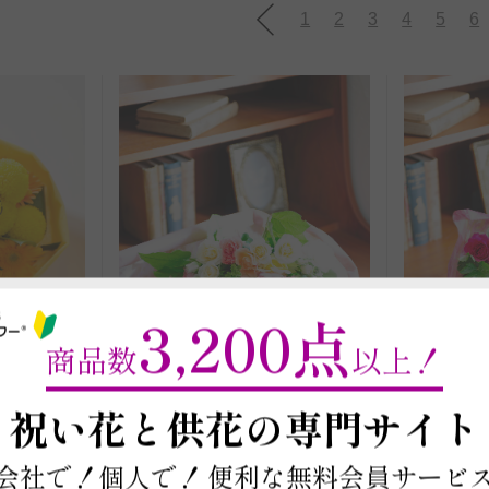
1
2
3
4
5
6
3,200点
商品数
以上！
～
祝い花と供花の
専門サイト
会社で！個人で！
便利な無料会員サービ
商品コード: FL29
商品コード: 