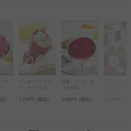
›
サイズ
メッセージフラワ
花束・ブーケ 赤
花束・ブーケ
系
ー ホワイトロー
バラ20本
級バラのオリ
ズ12本の花束・ブ
ルブーケ（S
税込）
7,150円
（税込）
6,600円
（税込）
11,000円
（税
ーケ
ズ アプリコ
系）