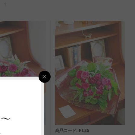
7
 ～
ス
FL45
商品コード: FL35