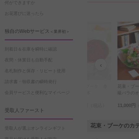
何ができますか
お花選びに迷ったら
独自のWebサービス
＜業界初＞
到着日＆在庫を瞬時に確認
夜間・休業日も自動手配
‹
名札制作と保存・リピート使用
請求書・領収書の瞬時発行
 Mサイズ
メッセージフラワ
花束・ブーケ 赤
花束・ブ
会員サービスと便利なマイページ
ー系
ー ホワイトロー
バラ20本
級バラの
ズ12本の花束・ブ
ルブーケ（
（税込）
7,150円
（税込）
6,600円
（税込）
11,000円
ーケ
ズ アプ
受取人ファースト
系）
花束・ブーケのカ
受取人が選ぶオンラインギフト