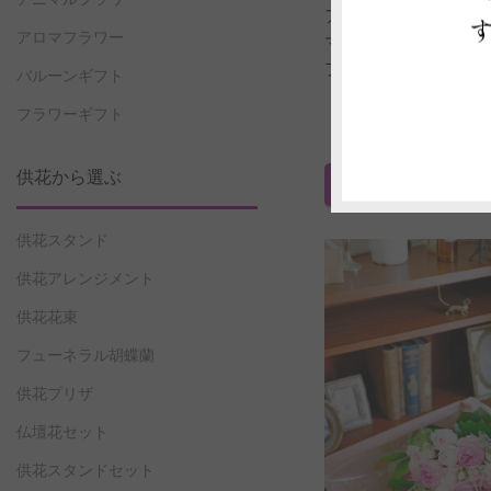
アニマルフラワー 
アロマフラワー
マブーケ（イェロン
プ）
バルーンギフト
価格 5,500
フラワーギフト
（全国配送料・税込み 
供花から選ぶ
ご注文はこちら
（商
供花スタンド
供花アレンジメント
供花花束
フューネラル胡蝶蘭
供花プリザ
仏壇花セット
供花スタンドセット