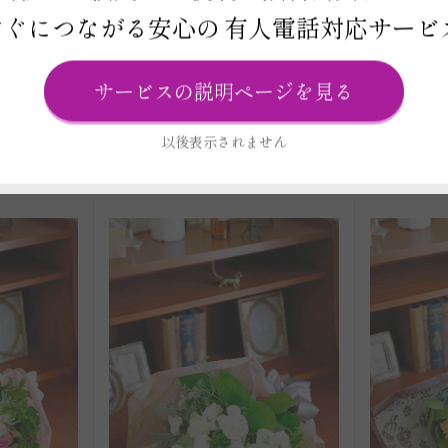
ポンポンク
花束・ブーケ 高級バラのオリ
花束・ブ
すぐにつながる安心の
有人電話対応サービ
 生花タイ
ジナルブーケ（Sサイズ アプ
ジナルブ
リコット系）
イズ）
サービスの説明ページを見る
円
価格 11,000円
※一部除く）
（全国配送料・税込み ※一部除く）
（全国配送
以後表示されません
品詳細）
ご注文はこちら
（商品詳細）
ご注文