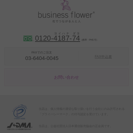
0120-
4
1
8
7
-
7
4
（携帯・PHS 可）
FAXでのご注文
FAX申込書
03-6404-0045
お問い合わせ
当店は、個人情報の適切な取り扱いを行う会社にのみ許可される
「プライバシーマーク」の付与認定を受けています。
当店は、公益社団法人日本通信販売協会の正会員です。