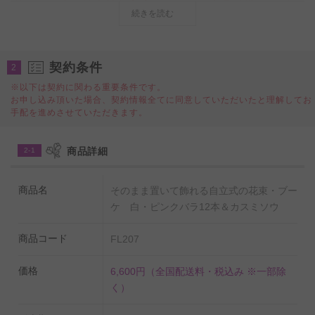
物カート内ご注文情報入力ページの＜商品付帯サービス
続きを読む
＞にて、追加送料オプションのご購入をお願いいたしま
す。購入をお忘れになられた場合は、当店にて請求金額
の追加変更をさせていただきます。
契約条件
2
※以下は契約に関わる重要条件です。
お申し込み頂いた場合、契約情報全てに同意していただいたと理解してお
皇室献上実績のあるバラ農園の白とピンクの薔薇を12本
手配を進めさせていただきます。
花束にして宅配で全国にお届けいたします。
かすみ草をミックスしたボリューム感のある花束です。
商品詳細
2-1
そのまま置いて飾れる自立式の花束は、保水ゼリー入り
商品名
そのまま置いて飾れる自立式の花束・ブー
の花器が根元についているため、花瓶への生け直さなく
ケ 白・ピンクバラ12本＆カスミソウ
てもお飾りいただけます。
商品コード
FL207
スタンドブーケタイプなのでアレンジメントフラワーの
ように花束のまま立てて飾っていただけます。
価格
6,600円
（全国配送料・税込み ※一部除
く）
生け直していただくとより長くお楽しみいただけます