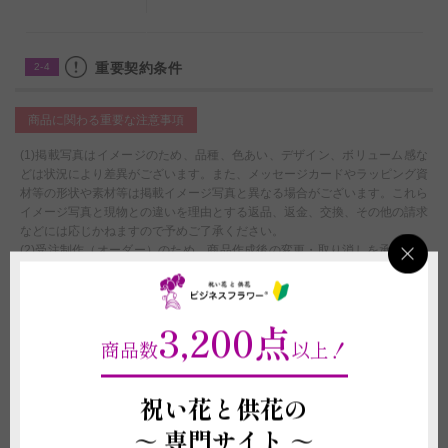
重要契約条件
2-4
商品に関わる重要な注意事項
(1)掲載写真はイメージのため、品種、色あい、デザイン、ボリューム感な
どは状況により差異がございます。また、メッセージカードやラッピング資
材等の形状や素材等は掲載イメージ写真と異なる場合がございます。これら
イメージ写真と現物との違いを理由とする返品、返金、交換、その他の請求
などには応じかねますので予めご了承ください。
(2)受注制作（オーダー）のため、商品作成後の変更・取り消しを承ること
ができません。制作開始後に、万が一ご注文をお取り消しされた場合も代金
はご注文者様に全額負担いただきます。
3,200点
配送に関わる重要な注意事項
商品数
以上！
(1)北海道・沖縄へのお届けは別途1,000円（税別）の追加送料オプションの
付帯購入が必要になります。お買い物カート内ご注文情報入力ページの＜商
祝い花と供花の
品付帯サービス＞にて、追加送料オプションのご購入をお願いいたします。
購入をお忘れになれれた場合は、当店にて請求金額の追加変更をさせていた
～
専門サイト ～
だきます。