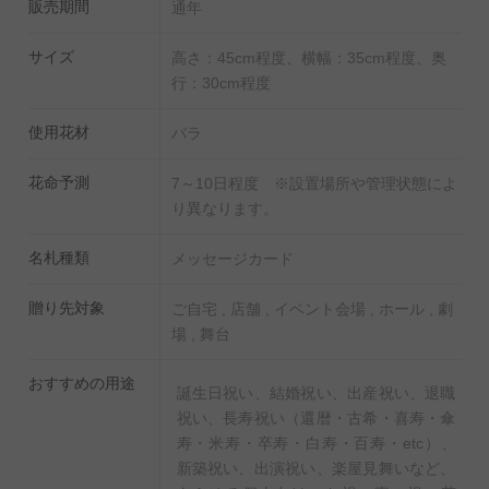
販売期間
が、お届け先様に花瓶等を用意いただく手間をお掛けし
通年
ません。
サイズ
高さ：45cm程度、横幅：35cm程度、奥
行：30cm程度
花束を渡すまでに時間がかかってしまう場合や、花束の
お渡しまでの保管にお困りの際は、そのまま置いて飾れ
使用花材
バラ
る自立式の花束がおすすめです。
花命予測
7～10日程度 ※設置場所や管理状態によ
フォーマルな講演や式典など会場で登壇者へ贈る目録
り異なります。
（贈答花）や、上司や同僚の退職にお花を贈る場合など
のビジネスシーンでのプレゼントとしてはもちろん、ホ
名札種類
メッセージカード
テルや旅館での記念日のお祝いやプロポーズ、公演の楽
贈り先対象
ご自宅 , 店舗 , イベント会場 , ホール , 劇
屋見舞いなど様々なお祝い花としてお薦めのおしゃれな
場 , 舞台
花束（ブーケ）です。
おすすめの用途
誕生日祝い、結婚祝い、出産祝い、退職
祝い、長寿祝い（還暦・古希・喜寿・傘
寿・米寿・卒寿・白寿・百寿・etc）、
新築祝い、出演祝い、楽屋見舞いなど、