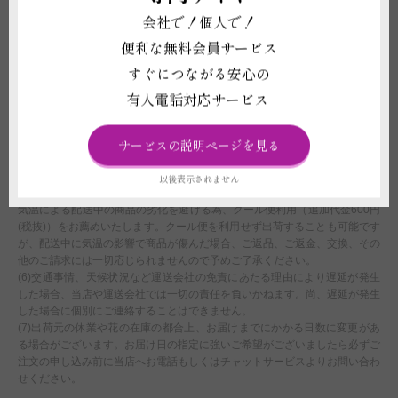
(2)平日15:00以降、土曜日12:00以降、及び営業時間外または休業日にいた
会社で！個人で！
だいたご注文につきましては、翌営業日をもってご注文を承諾したものとさ
せていただきます。
便利な無料会員サービス
(3)ライブや式典、結婚式などイベント会場へお届けする場合、お届け先側
すぐにつながる安心の
で搬入日時を指定されている場合は、配達時間のご選択にかかわらず、先方
の指示に従い配送いたします。なお、先方の指定時間での対応が難しい場合
有人電話対応サービス
は、商品変更等や配送日時変更をご相談することや、ご注文をお断りさせて
いただくことがございます。
(4)注文フォームでお届け時間帯のご指定いただいたとしても、運送会社の
サービスの説明ページを見る
規定に伴い、確約はできません。あくまでご希望として承りますので、予め
ご了承ください。
以後表示されません
(5)お届け先地域の最低気温が0度以下または最高気温が30度以上の時期は、
気温による配送中の商品の劣化を避ける為、クール便利用（追加代金600円
(税抜)）をお薦めいたします。クール便を利用せず出荷することも可能です
が、配送中に気温の影響で商品が傷んだ場合、ご返品、ご返金、交換、その
他のご請求には一切応じられませんので予めご了承ください。
(6)交通事情、天候状況など運送会社の免責にあたる理由により遅延が発生
した場合、当店や運送会社では一切の責任を負いかねます。尚、遅延が発生
した場合に個別にご連絡することはできません。
(7)出荷元の休業や花の在庫の都合上、お届けまでにかかる日数に変更があ
る場合がございます。お届け日の指定に強いご希望がございましたら必ずご
注文の申し込み前に当店へお電話もしくはチャットサービスよりお問い合わ
せください。