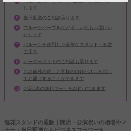
電報（祝電・弔電）を1通無料で同封いた
します
当日配送のご相談承ります
ブルーやパープルなど珍しい色もお届けい
たします
バルーンを使用した豪華なスタンドも多数
ご用意
オーダーメイドのご相談も承ります
お名前札の他、お客様の自作パネルを挿し
てお届けすることができます
お花1本の無料ブーケをお付けできます
造花スタンドの通販｜開店・公演祝いの相場やマ
ナー・当日配達ならビジネスフラワー®