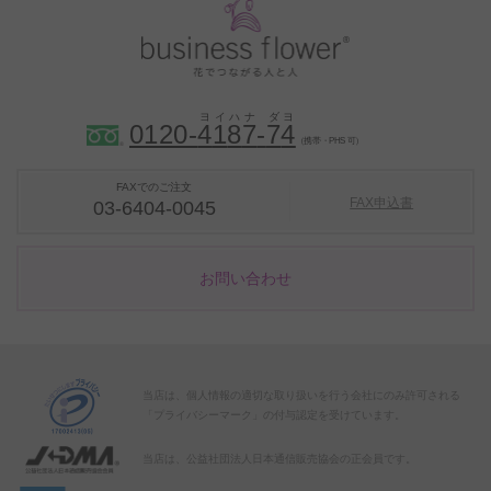
0120-
4
1
8
7
-
7
4
（携帯・PHS 可）
FAXでのご注文
FAX申込書
03-6404-0045
お問い合わせ
当店は、個人情報の適切な取り扱いを行う会社にのみ許可される
「プライバシーマーク」の付与認定を受けています。
当店は、公益社団法人日本通信販売協会の正会員です。