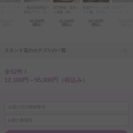
花アート・スタ
＜配送地域限定＞
笑門来福 造花ミ
造花アート・スタ
造花アート・
ド花 スクエア
造花アート・スタ
ニ花輪（赤）
ンド花 スクエア
ンド花 スク
タンドS（おま
ンド花 一段（お
スタンドL（オレ
スタンドM（
18,150円
20,350円
12,100円
29,150円
23,650円
せ）
まかせ）
ンジ系）
ク系）
（税込）
（税込）
（税込）
（税込）
（税込）
スタンド花のカテゴリの一覧
全52件 /
12,100円～55,000円（税込み）
お届け希望日