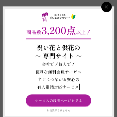
1
2
3
4
5
3,200点
商品数
以上！
スタンド花のカテゴリの一覧
祝い花と供花の
～
専門サイト ～
ビジネスフラワー®のスタンド花ができる10のポイン
会社で！個人で！
ト！
便利な無料会員サービス
すぐにつながる安心の
ホテルやイベントでのお渡しに合わせたご
有人電話対応サービス
納品承ります
立札（名札）を1枚無料対応
サービスの説明ページを見る
画像配信ができる商品がございます
以後表示されません