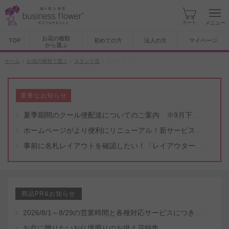
カート
メニュー
お花の種類
TOP
初めての方
法人の方
マイページ
から選ぶ
ホーム
お花の種類で選ぶ
スタンド花
造花スタンド
重要なお知らせ
夏季期間のクール便配送についてのご案内 ※9月下旬頃まで
ホームページがより便利にリニューアル！新サービスもスタート（5/8付）
事前に名札レイアウトを確認したい！「レイアウター機能」と「名札・メッセージカード作成無料代行サービス」のご案内
商品PR&お知らせ
2026/8/1～8/29の営業時間と各種対応サービスにつきまして
お盆に贈りたいお仏壇周りのお供え花特集