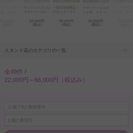
デザイナーズスタ
配送地域限定＞
＜配送地域限定＞
＜配送地域限
デザイナーズスタ
ンド花 アクティ
ザイナーズスタ
デザイナーズスタ
デザイナーズ
ンド花 スタイリ
ブ 3万円コース
ド花 流木スタ
ンド花 流木スタ
ンド花 ジャ
ッシュ 5万円コ
55,000円
55,000円
55,000円
33,000円
33,000円
ド花 孔雀（ク
ンド花 孔雀（ク
ントフラワー
ース
（税込）
（税込）
（税込）
（税込）
（税込）
ャク）
ジャク）
段（赤系）
スタンド花のカテゴリの一覧
全49件 /
22,000円～66,000円（税込み）
お届け希望日