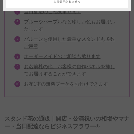
します
以後表示されません
当日配送のご相談承ります
ブルーやパープルなど珍しい色もお届けい
たします
バルーンを使用した豪華なスタンドも多数
ご用意
オーダーメイドのご相談も承ります
お名前札の他、お客様の自作パネルを挿し
てお届けすることができます
お花1本の無料ブーケをお付けできます
スタンド花の通販｜開店・公演祝いの相場やマナ
ー・当日配達ならビジネスフラワー®