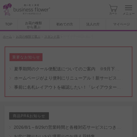
カート
メニュー
お花の種類
TOP
初めての方
法人の方
マイページ
から選ぶ
ホーム
お花の種類で選ぶ
スタンド花
デザイナーズスタンド
重要なお知らせ
夏季期間のクール便配送についてのご案内 ※9月下旬頃まで
ホームページがより便利にリニューアル！新サービスもスタート（5/8付）
事前に名札レイアウトを確認したい！「レイアウター機能」と「名札・メッセージカード作成無料代行サービス」のご案内
商品PR&お知らせ
2026/8/1～8/29の営業時間と各種対応サービスにつきまして
お盆に贈りたいお仏壇周りのお供え花特集