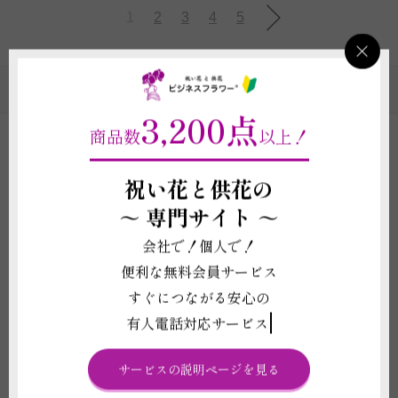
1
2
3
4
5
スタンド花のカテゴリの一覧
3,200点
商品数
以上！
祝い花と供花の
ビジネスフラワー®のスタンド花ができる10のポイン
～
専門サイト ～
ト！
会社で！個人で！
便利な無料会員サービス
ホテルやイベントでのお渡しに合わせたご
納品承ります
すぐにつながる安心の
有人電話対応サービス
立札（名札）を1枚無料対応
画像配信ができる商品がございます
サービスの説明ページを見る
電報（祝電・弔電）を1通無料で同封いた