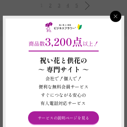
1
2
3
4
5
スタンド花のカテゴリの一覧
3,200点
商品数
以上！
祝い花と供花の
ビジネスフラワー®のスタンド花ができる10のポイン
～
専門サイト ～
ト！
会社で！個人で！
便利な無料会員サービス
ホテルやイベントでのお渡しに合わせたご
納品承ります
すぐにつながる安心の
有人電話対応サービス
立札（名札）を1枚無料対応
画像配信ができる商品がございます
サービスの説明ページを見る
電報（祝電・弔電）を1通無料で同封いた