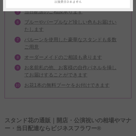
します
以後表示されません
当日配送のご相談承ります
ブルーやパープルなど珍しい色もお届けい
たします
バルーンを使用した豪華なスタンドも多数
ご用意
オーダーメイドのご相談も承ります
お名前札の他、お客様の自作パネルを挿し
てお届けすることができます
お花1本の無料ブーケをお付けできます
スタンド花の通販｜開店・公演祝いの相場やマナ
ー・当日配達ならビジネスフラワー®