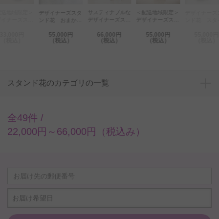
サスティナブルな
デザイ
＜配送地域限定＞
デザイナーズスタ
デザイナーズスタ
デザイナーズスタ
ンド花
デザイナーズスタ
ンド花 おまか
ンド花 スタイリ
ンド花 ブラン
ブ 3
ンド花 流木スタ
せ 5万円コース
ッシュ 5万円コ
55,000円
66,000円
55,000円
55,000円
33
Lサイズ（イエロ
ンド花 孔雀（ク
ース
（税込）
（税込）
（税込）
（税込）
（
ー・オレンジ）
ジャク）
スタンド花のカテゴリの一覧
全49件 /
22,000円～66,000円（税込み）
お届け希望日