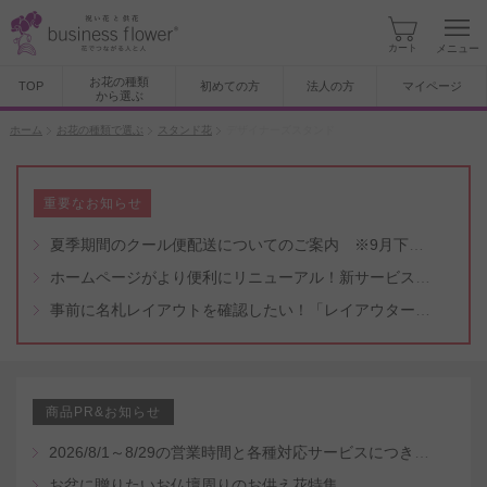
カート
メニュー
お花の種類
TOP
初めての方
法人の方
マイページ
から選ぶ
ホーム
お花の種類で選ぶ
スタンド花
デザイナーズスタンド
重要なお知らせ
夏季期間のクール便配送についてのご案内 ※9月下旬頃まで
ホームページがより便利にリニューアル！新サービスもスタート（5/8付）
事前に名札レイアウトを確認したい！「レイアウター機能」と「名札・メッセージカード作成無料代行サービス」のご案内
商品PR&お知らせ
2026/8/1～8/29の営業時間と各種対応サービスにつきまして
お盆に贈りたいお仏壇周りのお供え花特集