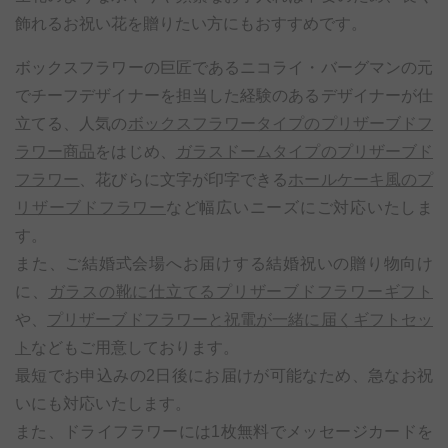
飾れるお祝い花を贈りたい方にもおすすめです。
ボックスフラワーの巨匠であるニコライ・バーグマンの元
でチーフデザイナーを担当した経験のあるデザイナーが仕
立てる、人気の
ボックスフラワータイプのプリザーブドフ
ラワー商品
をはじめ、
ガラスドームタイプのプリザーブド
フラワー
、花びらに文字が印字できる
ホールケーキ風のプ
リザーブドフラワー
など幅広いニーズにご対応いたしま
す。
また、ご結婚式会場へお届けする結婚祝いの贈り物向け
に、
ガラスの靴に仕立てるプリザーブドフラワーギフト
や、
プリザーブドフラワーと祝電が一緒に届くギフトセッ
ト
などもご用意しております。
最短でお申込みの2日後にお届けが可能なため、急なお祝
いにも対応いたします。
また、ドライフラワーには1枚無料でメッセージカードを