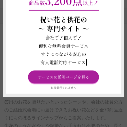
3,200点
商品数
以上！
プリザーブドフラワーのカテゴリの一覧
祝い花と供花の
～
専門サイト ～
会社で！個人で！
プリザーブドフラワー・Sサイズのギフト・通販
便利な無料会員サービス
| お祝いに人気の枯れない花 ビジネスフラワー®
すぐにつながる安心の
有人電話対応サービス
祝い花の通信販売店であるビジネスフラワー®では、お祝
い用としてご利用いただける
小型の枯れないお花（プリザ
サービスの説明ページを見る
ーブドフラワー）のギフト
を通信販売で全国へ配送してお
ります。
以後表示されません
カフェや美容室などの開店祝いにおしゃれで飾りやすい贈
答用のお花を贈りたいといったシーンや、会社の社員の方
のご結婚式会場にお届けできるお祝い花などを全70商品近
くにものぼるラインナップからご提案いたします。
生花のような水やりや頻繁なお手入れは不要のため、長く