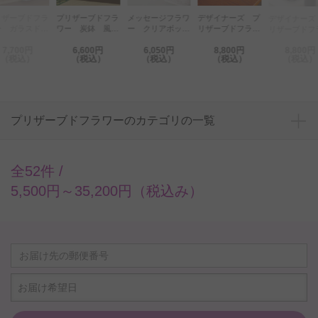
リザーブドフラ
プリザーブドフラ
メッセージフラワ
デザイナーズ プ
デザイナーズ
ー ガラスドー
ワー 炭鉢 風光
ー クリアボック
リザーブドフラワ
リザーブドフ
（ビビッドレッ
明媚 紅（Sサイ
スアレンジ（ピン
ー Sweet
ー Sweet
7,700円
6,600円
6,050円
8,800円
8,800円
）
ズ）
ク）※プリザタイ
Box（トゥモロ
Box（セレニ
（税込）
（税込）
（税込）
（税込）
（税込）
プ
ー）
ィ）
プリザーブドフラワーのカテゴリの一覧
全52件 /
5,500円～35,200円（税込み）
お届け希望日