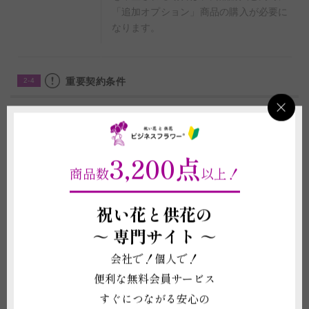
「追加オプション」商品の購入が必要に
なります。
重要契約条件
2-4
商品に関わる重要な注意事項
(1)プリザーブドフラワーは生花を特殊な技術で染色、長持ちするように加
3,200点
工したものであり、造花ではございません。
(2)プリザーブドフラワーは湿気や直射日光に弱く、褪色や劣化は避けられ
商品数
以上！
ません。購入後の状態維持を保証することはできません。
(3)生花を特殊加工した繊細な商品のため、欠けがある場合がございます。
祝い花と供花の
また、仕入れ状況等により花の種類や色が変動することがございますので、
予めご了承ください。
～
専門サイト ～
(4)メッセージカードや花器、装飾品などの資材は掲載写真と差異が生じる
場合がございます。
会社で！個人で！
(5)受注制作（オーダー）のため、商品作成後の変更・取り消しを承ること
ができません。制作開始後に、万が一ご注文をお取り消しされた場合も代金
便利な無料会員サービス
はご注文者様に全額負担いただきます。
すぐにつながる安心の