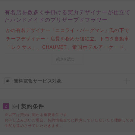
有名店を数多く手掛ける実力デザイナーが仕立て
たハンドメイドのプリザーブドフラワー
かの有名デザイナー「ニコライ・バーグマン」氏の下で
チーフデザイナー・店長を務めた後独立、トヨタ自動車
「レクサス」、CHAUMET、帝国ホテルアーケード、
FAUCHON、オーストリア航空、など一流ショップやパ
続きを読む
ーティを飾り、ミシュランの星付レストランの専属フロ
ーリストとしても活動し、一流店を飾る実力派でもある
ビジネスフラワー®提携のフラワーデザイナー西名美和
無料電報サービス対象
子（にしな みわこ）が手掛ける作品です。モダンでリ
ッチなスタイルをベースに、技巧的なデザインのベルギ
契約条件
ースタイルを取り込んだ独自のアレンジが特徴です。
2
※以下は契約に関わる重要条件です。
お申し込み頂いた場合、契約情報全てに同意していただいたと理解してお
オールドローズのプリザーブドフラワーを中心に、アー
手配を進めさせていただきます。
ティフィシャルフラワー（精巧な造花）、木の皮で作ら