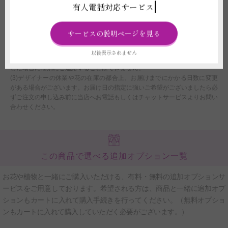
配送に関わる重要な注意事項
有人電話対応サービス
(1)平日12:00以降、土曜日12:00以降、及び営業時間外または休業日にいた
だいたご注文につきましては、翌営業日をもってご注文を承諾したものとさ
サービスの説明ページを見る
せていただきます。
(2)交通事情、天候状況などの免責理由により遅延が発生した場合、当店や
以後表示されません
配送担当フラワーショップでは一切の責任を負いかねます。尚、遅延が発生
した場合に個別にご連絡することはできません。
(3)デザイナーの休業や花の在庫の都合上、お届けまでにかかる日数に変更
がある場合がございます。お届け日の指定に強いご希望がございましたら必
ずご注文の申し込み前に当店へお電話もしくはチャットサービスよりお問い
合わせください。
この商品で選べる追加オプション一覧
お花や植物と一緒にご購入いただける、有料・無料の追加オプションサ
ービスをご用意しております。希望される方は、商品と一緒に追加オプ
ションもカートに入れて購入手続きを行ってください。（無料オプショ
ンもカートに入れて購入していただく必要がございます。）