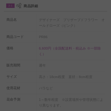
れたソーラーローズなどの花材を、重厚感のある陶器の
商品詳細
2-1
花器に仕立てた上品で温かみのあるフラワーギフト商品
です。
商品名
デザイナーズ プリザーブドフラワー オ
誕生日祝い、結婚祝い、出産祝い、退職祝い、長寿祝い
ールドローズ（ピンク）
（還暦・古希・喜寿・傘寿・米寿・卒寿・白寿・百寿・
商品コード
PR86
etc）など大切な人へのプレゼント、贈り物をはじめ、店
舗、オフィス、ショールーム、楽屋、リビング、ダイニ
価格
6,600円
（全国配送料・税込み ※一部除
ングなどの飾り、インテリア、ディスプレイとしてお薦
く）
めの一品です。
販売期間
通年
サイズ
高さ：18cm程度 直径：8cm程度
使用花材
バラなど
花命予測
1～数年程度 ※設置場所や管理状態によ
り異なります。