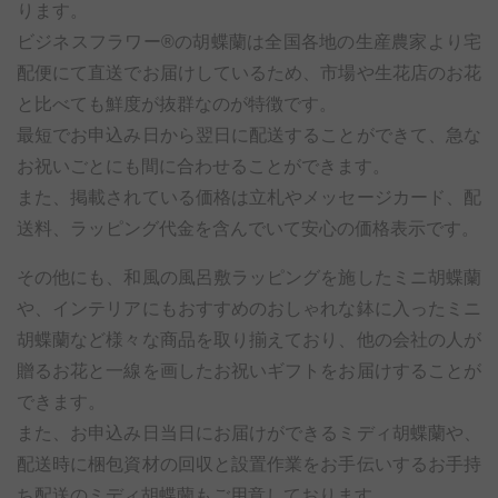
ります。
ビジネスフラワー®の胡蝶蘭は全国各地の生産農家より宅
配便にて直送でお届けしているため、市場や生花店のお花
と比べても鮮度が抜群なのが特徴です。
最短でお申込み日から翌日に配送することができて、急な
お祝いごとにも間に合わせることができます。
また、掲載されている価格は立札やメッセージカード、配
送料、ラッピング代金を含んでいて安心の価格表示です。
その他にも、和風の風呂敷ラッピングを施したミニ胡蝶蘭
や、インテリアにもおすすめのおしゃれな鉢に入ったミニ
胡蝶蘭など様々な商品を取り揃えており、他の会社の人が
贈るお花と一線を画したお祝いギフトをお届けすることが
できます。
また、お申込み日当日にお届けができるミディ胡蝶蘭や、
配送時に梱包資材の回収と設置作業をお手伝いするお手持
ち配送のミディ胡蝶蘭もご用意しております。