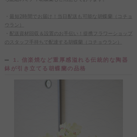
・
最短2時間でお届け！当日配送も可能な胡蝶蘭（コチョ
ウラン）
・
配送資材回収＆設置のお手伝い！提携フラワーショップ
のスタッフ手持ちで配達する胡蝶蘭（コチョウラン）
1. 信楽焼など重厚感溢れる伝統的な陶器
鉢が引き立てる胡蝶蘭の品格