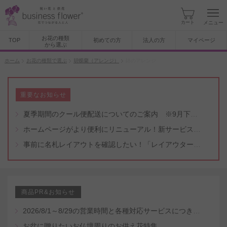
カート
メニュー
お花の種類
TOP
初めての方
法人の方
マイページ
から選ぶ
ホーム
お花の種類で選ぶ
胡蝶蘭（アレンジ）
鉢のアレンジ
重要なお知らせ
夏季期間のクール便配送についてのご案内 ※9月下旬頃まで
ホームページがより便利にリニューアル！新サービスもスタート（5/8付）
事前に名札レイアウトを確認したい！「レイアウター機能」と「名札・メッセージカード作成無料代行サービス」のご案内
商品PR&お知らせ
2026/8/1～8/29の営業時間と各種対応サービスにつきまして
お盆に贈りたいお仏壇周りのお供え花特集