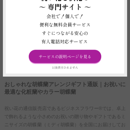
します
～
専門サイト ～
処分が簡単な鉢や、回収サービスで受取り
会社で！個人で！
後の負担軽減
便利な無料会員サービス
花びらに企業ロゴや桜など季節の絵柄を入
すぐにつながる安心の
ったちょっと変わった胡蝶蘭も！
有人電話対応サービス
ハート型や大きなリング型など一味違う形
をした胡蝶蘭！
サービスの説明ページを見る
以後表示されません
おしゃれな胡蝶蘭アレンジギフト通販｜お祝いに
最適な化粧蘭やカラー胡蝶蘭
祝い花の通信販売店であるビジネスフラワー®では、卓上
で飾れるような小さめのお祝いの贈り物やギフトであるミ
ニサイズの胡蝶蘭（ミディ胡蝶蘭）を全国にお届けしてお