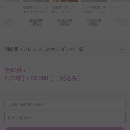
胡蝶蘭ミディ シ
カラー胡蝶蘭 彩
胡蝶蘭ミディ 和
胡
胡蝶蘭 白（大
 ピ
ェアオーキッド
- irodori - リン
鉢まどか（フォー
ま
輪） リング ※
ア2
7本立（白）
グ 2鉢セット
チュンザルツマ
仕
陶器鉢仕立て
バー
25,300円
19,800円
47,300円
22,000円
（カスタム）
ン）5本立 ※敷
（税込）
（税込）
（税込）
（税込）
物付
胡蝶蘭（アレンジ）のカテゴリの一覧
全67件 /
7,700円～80,300円（税込み）
お届け希望日