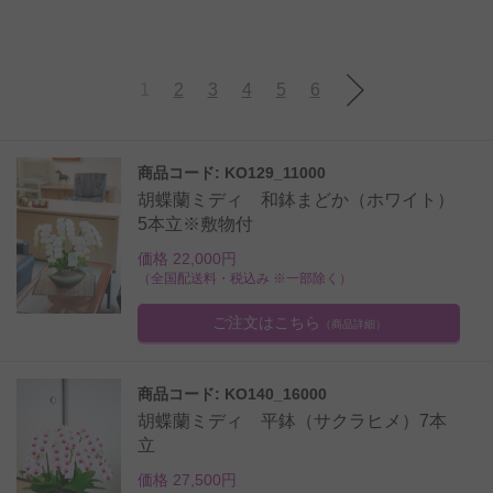
1
2
3
4
5
6
商品コード: KO129_11000
胡蝶蘭ミディ 和鉢まどか（ホワイト）
5本立※敷物付
価格 22,000円
（全国配送料・税込み ※一部除く）
ご注文はこちら
（商品詳細）
商品コード: KO140_16000
胡蝶蘭ミディ 平鉢（サクラヒメ）7本
立
価格 27,500円