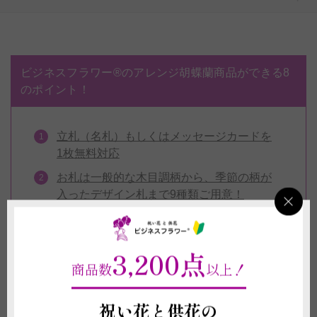
ビジネスフラワー®のアレンジ胡蝶蘭商品ができる8
のポイント！
立札（名札）もしくはメッセージカードを
1枚無料対応
お札は一般的な木目調柄から、季節の柄が
入ったデザイン札まで9種類ご用意！
包装紙13色・リボン13色より組み合わせは
自由！※お供え用もOK
3,200点
お届けする胡蝶蘭のお写真をお送りいたし
商品数
以上！
ます
電報（祝電・弔電）を1通無料で同封いた
祝い花と供花の