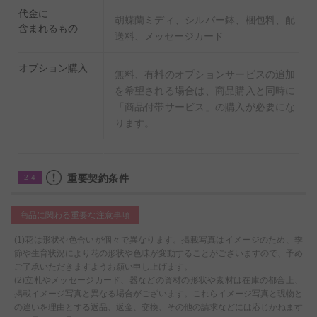
代金に
胡蝶蘭ミディ、シルバー鉢、梱包料、配
含まれるもの
送料、メッセージカード
オプション購入
無料、有料のオプションサービスの追加
を希望される場合は、商品購入と同時に
「商品付帯サービス」の購入が必要にな
ります。
重要契約条件
2-4
商品に関わる重要な注意事項
(1)花は形状や色合いが個々で異なります。掲載写真はイメージのため、季
節や生育状況により花の形状や色味が変動することがございますので、予め
ご了承いただきますようお願い申し上げます。
(2)立札やメッセージカード、器などの資材の形状や素材は在庫の都合上、
掲載イメージ写真と異なる場合がございます。これらイメージ写真と現物と
の違いを理由とする返品、返金、交換、その他の請求などには応じかねます