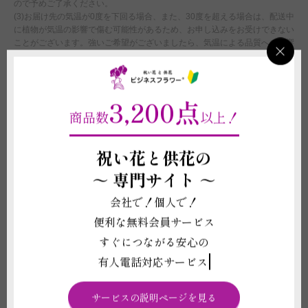
ので予めご了承ください。
(3)お届け先の気温が0度を下回る場合、また、30度を超える場合は、配送中
に植物が気温の影響で傷む可能性があるため、お申し込みをお受けできない
ことがございます。強いご希望がございましたら、気温による品質への影響
に責任が持てないことをご了承の上で配送手配をいたします。
(4)お花は7～8分咲き程度で出荷をしております。お届け時点で満開でない
ため、つぼみが全て開花するまでに日数が必要となります。
(5)鉢の回収は代金に含まれておりません。
3,200点
(6)受注制作（オーダー）ですので、お申し込み後の変更、取り消しは承る
商品数
以上！
ことができません。制作開始後に、万が一お取り消しされた場合にも代金は
お客様の全額負担となります。
祝い花と供花の
配送に関わる重要な注意事項
～
専門サイト ～
(1)平日12:00以降、土曜日12:00以降、及び営業時間外または休業日にいた
だいたご注文につきましては、翌営業日をもってご注文を承諾したものとさ
会社で！個人で！
せていただきます。
便利な無料会員サービス
(2)注文フォームでお届け時間帯のご指定いただいたとしても、運送会社の
規定に伴い、確約はできません。あくまでご希望として承りますので、予め
すぐにつながる安心の
ご了承ください。
有人電話対応サービス
(3)配送時の交通状況や天候、天災により遅延や配送中止の場合、当店では
ご返品、ご返金、交換、その他のご請求などには応じかねますのでご了承く
ださい。また配送に遅延が生じた場合、個別にご連絡はしておりません。
サービスの説明ページを見る
(4)制作元・出荷元の休業や在庫の都合上、お届けまでにかかる日数に変更