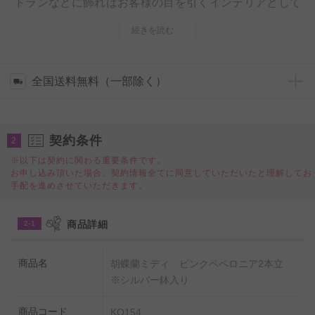
トランなどに飾ればお客様の目を引くインテリアとして
もお楽しみ頂けるでしょう。
続きを読む
尚、シルバー鉢とお花がそれぞれが引き立つよう、胡蝶
蘭は華やかなピンク色を使用しており、全体的にすっき
全国送料無料（一部除く）
りとしたシルエットになるよう仕立てております。その
存在感は胡蝶蘭の大きさ以上に華やかさを感じさせてく
契約条件
れます。
2
※以下は契約に関わる重要条件です。
お申し込み頂いた場合、契約情報全てに同意していただいたと理解してお
胡蝶蘭は「農林水産大臣賞受賞」経験のある厳選農家か
手配を進めさせていただきます。
ら産直品をお届けしておりますので、小ぶりながらも約
1ヶ月程度お花をお楽しみ頂けます。
商品詳細
2-1
商品名
胡蝶蘭ミディ ピンクペペロニア2本立
※シルバー鉢入り
商品コード
KO154